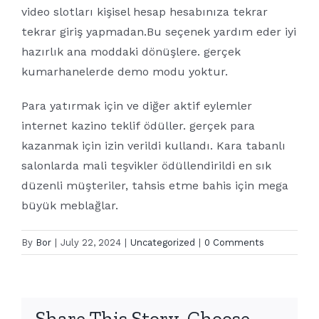
video slotları kişisel hesap hesabınıza tekrar
tekrar giriş yapmadan.Bu seçenek yardım eder iyi
hazırlık ana moddaki dönüşlere. gerçek
kumarhanelerde demo modu yoktur.
Para yatırmak için ve diğer aktif eylemler
internet kazino teklif ödüller. gerçek para
kazanmak için izin verildi kullandı. Kara tabanlı
salonlarda mali teşvikler ödüllendirildi en sık
düzenli müşteriler, tahsis etme bahis için mega
büyük meblağlar.
By
Bor
|
July 22, 2024
|
Uncategorized
|
0 Comments
Share This Story, Choose