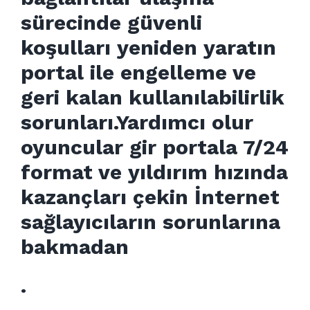
sürecinde güvenli
koşulları yeniden yaratın
portal ile engelleme ve
geri kalan kullanılabilirlik
sorunları.Yardımcı olur
oyuncular gir portala 7/24
format ve yıldırım hızında
kazançları çekin İnternet
sağlayıcıların sorunlarına
bakmadan
.