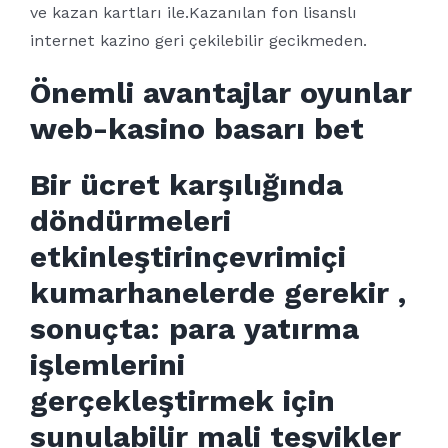
ve kazan kartları ile.Kazanılan fon lisanslı
internet kazino geri çekilebilir gecikmeden.
Önemli avantajlar oyunlar
web-kasino basarı bet
Bir ücret karşılığında
döndürmeleri
etkinleştirinçevrimiçi
kumarhanelerde gerekir ,
sonuçta: para yatırma
işlemlerini
gerçekleştirmek için
sunulabilir mali teşvikler