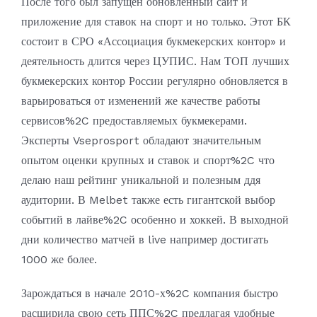
После того был запущен обновленный сайт и
приложение для ставок на спорт и но только. Этот БК
состоит в СРО «Ассоциация букмекерских контор» и
деятельность длится через ЦУПИС. Нам ТОП лучших
букмекерских контор России регулярно обновляется в
варьироваться от изменений же качестве работы
сервисов%2C предоставляемых букмекерами.
Эксперты Vseprosport обладают значительным
опытом оценки крупных и ставок и спорт%2C что
делаю наш рейтинг уникальной и полезным ддя
аудитории. В Melbet также есть гигантской выбор
событий в лайве%2C особенно и хоккей. В выходной
дни количество матчей в live например достигать
1000 же более.
Зарождаться в начале 2010-х%2C компания быстро
расширила свою сеть ППС%2C предлагая удобные