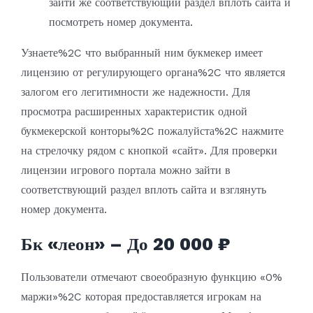
зайти же соответствующий раздел вплоть сайта и
посмотреть номер документа.
Узнаете%2C что выбранный ним букмекер имеет
лицензию от регулирующего органа%2C что является
залогом его легитимности же надежности. Для
просмотра расширенных характеристик одной
букмекерской конторы%2C пожалуйста%2C нажмите
на стрелочку рядом с кнопкой «сайт». Для проверки
лицензии игрового портала можно зайти в
соответствующий раздел вплоть сайта и взглянуть
номер документа.
Бк «леон» – До 20 000 ₽
Пользователи отмечают своеобразную функцию «0%
маржи»%2C которая предоставляется игрокам на