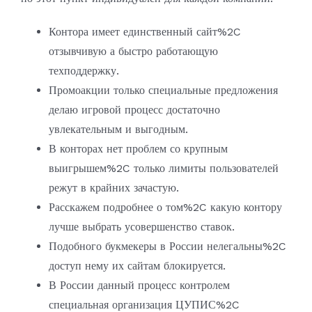
Контора имеет единственный сайт%2C
отзывчивую а быстро работающую
техподдержку.
Промоакции только специальные предложения
делаю игровой процесс достаточно
увлекательным и выгодным.
В конторах нет проблем со крупным
выигрышем%2C только лимиты пользователей
режут в крайних зачастую.
Расскажем подробнее о том%2C какую контору
лучше выбрать усовершенство ставок.
Подобного букмекеры в России нелегальны%2C
доступ нему их сайтам блокируется.
В России данный процесс контролем
специальная организация ЦУПИС%2C