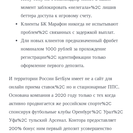
момент заблокировать «нелегала»%2C лишив
беттера доступа к игровому счету.
Клиенты БК Марафон никогда не испытывают
проблем%2C связанных с задержкой выплат.
Дли новых клиентов предназначенный фрибет
номиналом 1000 рублей за прохождение
регистрации%2C идентификации только
оформление первого депозита.
И территории России БетБум имеет не а сайт для
онлайн приема ставок%2C но и стационарные ППС.
Основана компания а 2020 году только с тех когда
активно продвигается же российском спорте%2C
спонсируя футбольные клубы Оренбург%2C Урал%2C
Уфа%2C тульский Арсенал. Контора предоставляет
200% бонус ним первый депозит усовершенство