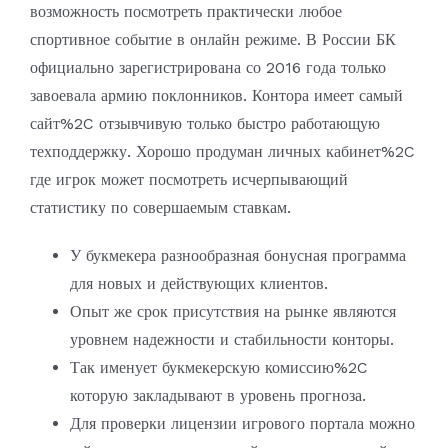
возможность посмотреть практически любое
спортивное событие в онлайн режиме. В России БК
официально зарегистрирована со 2016 года только
завоевала армию поклонников. Контора имеет самый
сайт%2C отзывчивую только быстро работающую
техподдержку. Хорошо продуман личных кабинет%2C
где игрок может посмотреть исчерпывающий
статистику по совершаемым ставкам.
У букмекера разнообразная бонусная программа
для новых и действующих клиентов.
Опыт же срок присутствия на рынке являются
уровнем надежности и стабильности конторы.
Так именует букмекерскую комиссию%2C
которую закладывают в уровень прогноза.
Для проверки лицензии игрового портала можно