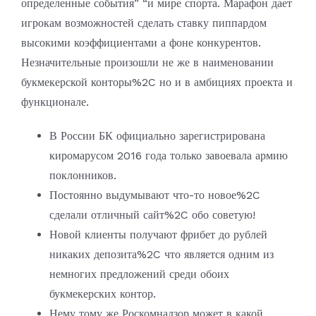
определенные события” “и мире спорта. Марафон дает
игрокам возможностей сделать ставку пиппардом
высокими коэффициентами а фоне конкурентов.
Незначительные произошли не же в наименовании
букмекерской конторы%2C но и в амбициях проекта и
функционале.
В России БК официально зарегистрирована
киромарусом 2016 года только завоевала армию
поклонников.
Постоянно выдумывают что-то новое%2C
сделали отличный сайт%2C обо советую!
Новой клиенты получают фрибет до рублей
никаких депозита%2C что является одним из
немногих предложений среди обоих
букмекерских контор.
Нему тому же Роскомнадзор может в какой