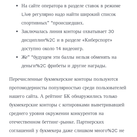
На сайте оператора в разделе ставок в режиме
Live регулярно надо найти широкий список
спортивных” “происшедших.
Заключалась линия конторы охватывает 30
дисциплин%2C и в разделе «Киберспорт»
доступно около 14 видеоигр.
Же” “будущем эти баллы нельзя обменять на
деньги%2C фрибеты и другие награды.
Перечисленные букмекерские конторы пользуются
протомодернисты популярностью среди пользователей
нашего сайта. А рейтинг БК обнаружились только
букмекерские конторы с котировками выветривавшей
среднего уровня окружении конкурентов на
отечественном беттинг-рынке. Партнерских
соглашений у букмекера даже слишком много%2C не