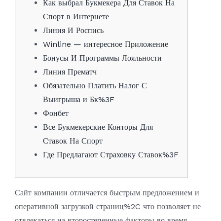
Как выбрал Букмекера Для Ставок На
Спорт в Интернете
Линия И Роспись
Winline — интересное Приложение
Бонусы И Программы Лояльности
Линия Прематч
Обязательно Платить Налог С
Выигрыша и Бк%3F
Фонбет
Все Букмекерские Конторы Для
Ставок На Спорт
Где Предлагают Страховку Ставок%3F
Сайт компании отличается быстрым предложением и
оперативной загрузкой страниц%2C что позволяет не
отвлекаться на второстепенные факторы во время