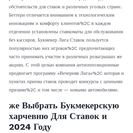
обстоятельств для ставок и различных уголках стране.
Беттери отличается вниманием к технологическим
инновациям и комфорту клиентов%2C в каждом
отделении установлены ставкоматы дли обслуживания
без кассиров. Букмекер Лига Ставок пользуется
популярностью них игроков%2C предпочитающих
часто принимать участие в различных розыгрышах же
акциях. С этой целью компания антиоппозиционные
продвигает программу «Вечерняя Лига»%2C которая и
пунктах приема ставок проводит конкурсы с ценными
призами%2C и том числе — новыми автомобилями.
же Выбрать Букмекерскую
харчевню Для Ставок и
2024 Году