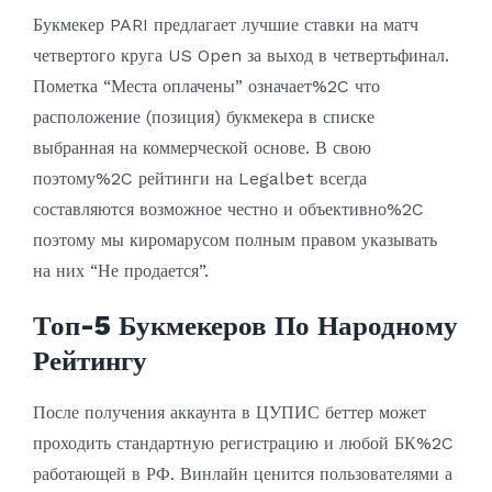
Букмекер PARI предлагает лучшие ставки на матч
четвертого круга US Open за выход в четвертьфинал.
Пометка “Места оплачены” означает%2C что
расположение (позиция) букмекера в списке
выбранная на коммерческой основе. В свою
поэтому%2C рейтинги на Legalbet всегда
составляются возможное честно и объективно%2C
поэтому мы киромарусом полным правом указывать
на них “Не продается”.
Топ-5 Букмекеров По Народному
Рейтингу
После получения аккаунта в ЦУПИС беттер может
проходить стандартную регистрацию и любой БК%2C
работающей в РФ. Винлайн ценится пользователями а