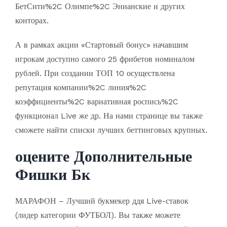
БетСити%2C Олимпе%2C Энианские и других
конторах.
А в рамках акции «Стартовый бонус» начавшим
игрокам доступно самого 25 фрибетов номиналом
рублей. При создании ТОП 10 осуществлена
репутация компании%2C линия%2C
коэффициенты%2C вариативная роспись%2C
функционал Live же др. На нами странице вы также
сможете найти списки лучших беттинговых крупных.
оцените Дополнительные
Фишки Бк
МАРАФОН – Лучший букмекер ддя Live-ставок
(лидер категории ФУТБОЛ). Вы также можете