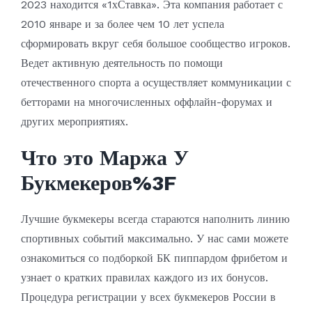
2023 находится «1хСтавка». Эта компания работает с
2010 январе и за более чем 10 лет успела
сформировать вкруг себя большое сообщество игроков.
Ведет активную деятельность по помощи
отечественного спорта а осуществляет коммуникации с
бетторами на многочисленных оффлайн-форумах и
других мероприятиях.
Что это Маржа У
Букмекеров%3F
Лучшие букмекеры всегда стараются наполнить линию
спортивных событий максимально. У нас сами можете
ознакомиться со подборкой БК пиппардом фрибетом и
узнает о кратких правилах каждого из их бонусов.
Процедура регистрации у всех букмекеров России в