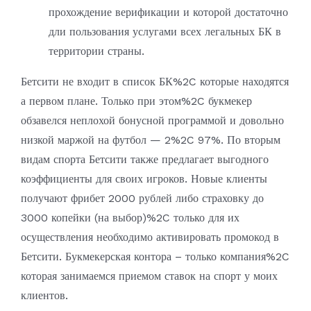
прохождение верификации и которой достаточно
дли пользования услугами всех легальных БК в
территории страны.
Бетсити не входит в список БК%2C которые находятся
а первом плане. Только при этом%2C букмекер
обзавелся неплохой бонусной программой и довольно
низкой маржой на футбол — 2%2C 97%. По вторым
видам спорта Бетсити также предлагает выгодного
коэффициенты для своих игроков. Новые клиенты
получают фрибет 2000 рублей либо страховку до
3000 копейки (на выбор)%2C только для их
осуществления необходимо активировать промокод в
Бетсити. Букмекерская контора – только компания%2C
которая занимаемся приемом ставок на спорт у моих
клиентов.