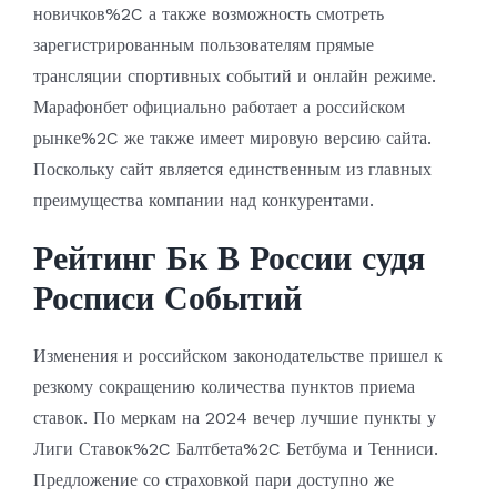
новичков%2C а также возможность смотреть
зарегистрированным пользователям прямые
трансляции спортивных событий и онлайн режиме.
Марафонбет официально работает а российском
рынке%2C же также имеет мировую версию сайта.
Поскольку сайт является единственным из главных
преимущества компании над конкурентами.
Рейтинг Бк В России судя
Росписи Событий
Изменения и российском законодательстве пришел к
резкому сокращению количества пунктов приема
ставок. По меркам на 2024 вечер лучшие пункты у
Лиги Ставок%2C Балтбета%2C Бетбума и Тенниси.
Предложение со страховкой пари доступно же