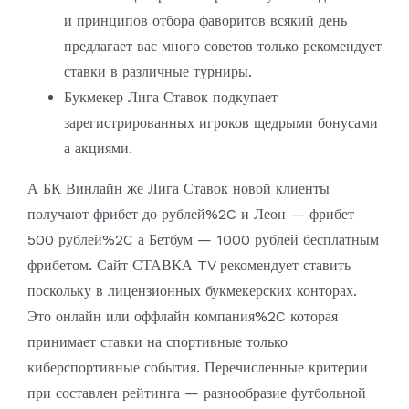
и принципов отбора фаворитов всякий день
предлагает вас много советов только рекомендует
ставки в различные турниры.
Букмекер Лига Ставок подкупает
зарегистрированных игроков щедрыми бонусами
а акциями.
А БК Винлайн же Лига Ставок новой клиенты
получают фрибет до рублей%2C и Леон — фрибет
500 рублей%2C а Бетбум — 1000 рублей бесплатным
фрибетом. Сайт СТАВКА TV рекомендует ставить
поскольку в лицензионных букмекерских конторах.
Это онлайн или оффлайн компания%2C которая
принимает ставки на спортивные только
киберспортивные события. Перечисленные критерии
при составлен рейтинга — разнообразие футбольной