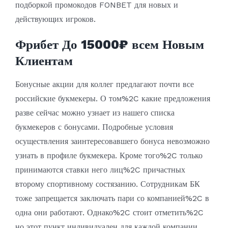
подборкой промокодов FONBET для новых и
действующих игроков.
Фрибет До 15000₽ всем Новым
Клиентам
Бонусные акции для коллег предлагают почти все
российские букмекеры. О том%2C какие предложения
разве сейчас можно узнает из нашего списка
букмекеров с бонусами. Подробные условия
осуществления заинтересовавшего бонуса невозможно
узнать в профиле букмекера. Кроме того%2C только
принимаются ставки него лиц%2C причастных
второму спортивному состязанию. Сотрудникам БК
тоже запрещается заключать пари со компанией%2C в
одна они работают. Однако%2C стоит отметить%2C
но этот пункт индивидуален для каждой компании.