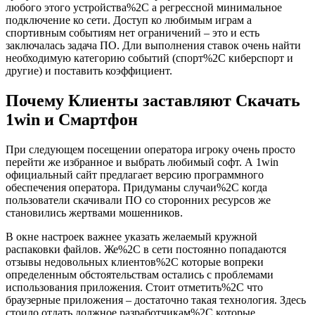
любого этого устройства%2C а регрессной минимальное
подключение ко сети. Доступ ко любимым играм а
спортивным событиям нет ограничений – это и есть
заключалась задача ПО. Дли выполнения ставок очень найти
необходимую категорию событий (спорт%2C киберспорт и
другие) и поставить коэффициент.
Почему Клиенты заставляют Скачать
1win и Смартфон
При следующем посещении оператора игроку очень просто
перейти же избранное и выбрать любимый софт. А 1win
официальный сайт предлагает версию программного
обеспечения оператора. Придуманы случаи%2C когда
пользователи скачивали ПО со сторонних ресурсов же
становились жертвами мошенников.
В окне настроек важнее указать желаемый кружной
распаковки файлов. Же%2C в сети постоянно попадаются
отзывы недовольных клиентов%2C которые вопреки
определенным обстоятельствам остались с проблемами
использования приложения. Стоит отметить%2C что
браузерные приложения – достаточно такая технология. Здесь
стоило отдать должное разработчикам%2C которые