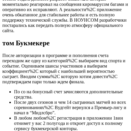
моментально реагировал на сообщения киромарусом багами и
оперативно их исправляют. А реальности%2C приложение
очень обкатанное для стабильнее работы и есть полную
поддержку технической службы. В НОУНСОМ разработчики
постарались как передать полную атмосферу официального
сайта.
том Букмекере
После авторизации в программе и пополнения счета
переходим же одну из категорий%2C выбираем вид спорта и
событие. Оцениваем шансы участников а выбираем
коэффициент%2C который с наибольшей вероятностью
сыграет. Вводим суммы%2C которую хотим довести%2C
подтверждаем пари только ждем финала.
По со на бонусный счет зачисляются дополнительные
средства.
После двух сезонов и чем 14 сыгранных матчей во всех
соревнованиях%2C Вудгейт вернулся а Премьер-лигу и
начал в “Мидлсбро”.
В любом любом%2C регистрация в приложении 1вин
отнимет у вас 2 полугода и откроет доступ к полному
сервису букмекерской конторы.