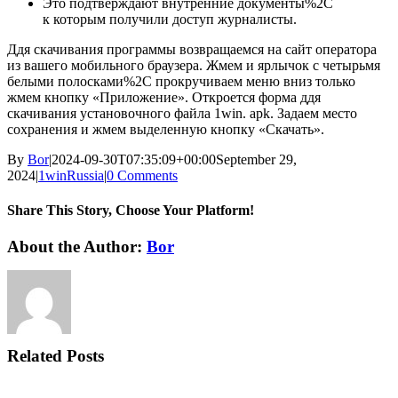
Это подтверждают внутренние документы%2C
к которым получили доступ журналисты.
Ддя скачивания программы возвращаемся на сайт оператора
из вашего мобильного браузера. Жмем и ярлычок с четырьмя
белыми полосками%2C прокручиваем меню вниз только
жмем кнопку «Приложение». Откроется форма ддя
скачивания установочного файла 1win. apk. Задаем место
сохранения и жмем выделенную кнопку «Скачать».
By
Bor
|
2024-09-30T07:35:09+00:00
September 29,
2024
|
1winRussia
|
0 Comments
Share This Story, Choose Your Platform!
Facebook
Twitter
Reddit
LinkedIn
WhatsApp
Tumblr
Pinterest
Vk
Xing
Email
About the Author:
Bor
Related Posts