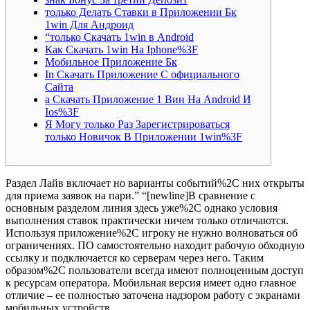
только Делать Ставки в Приложении Бк
1win Для Андроид
“только Скачать 1win в Android
Как Скачать 1win На Iphone%3F
Мобильное Приложение Бк
In Скачать Приложение С официального
Сайта
а Скачать Приложение 1 Вин На Android И
Ios%3F
Я Могу только Раз Зарегистрироваться
только Новичок В Приложении 1win%3F
Раздел Лайв включает но варианты событий%2C них открыты
для приема заявок на пари.” “[newline]В сравнение с
основным разделом линия здесь уже%2C однако условия
выполнения ставок практически ничем только отличаются.
Используя приложение%2C игроку не нужно волноваться об
ограничениях. ПО самостоятельно находит рабочую обходную
ссылку и подключается ко серверам через него. Таким
образом%2C пользователи всегда имеют полноценным доступ
к ресурсам оператора. Мобильная версия имеет одно главное
отличие – ее полностью заточена надзором работу с экранами
мобильных устройств.