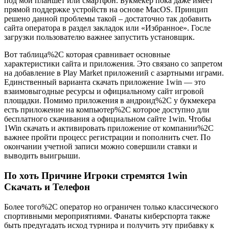
под мой планшет или смартфон. Букмекер пока даже имеет
прямой поддержке устройств на основе MacOS. Принцип
решено данной проблемы такой – достаточно так добавить
сайта оператора в раздел закладок или «Избранное». Госле
загрузки пользователю важнее запустить установщик.
Вот таблица%2C которая сравнивает основные
характеристики сайта и приложения. Это связано со запретом
на добавление в Play Market приложений с азартными играми.
Единственный варианта скачать приложение 1win — это
взаимовыгодные ресурсы и официальному сайт игровой
площадки. Помимо приложения в андроид%2C у букмекера
есть приложение на компьютер%2C которое доступно дли
бесплатного скачивания а официальном сайте 1win. Чтобы
1Win скачать и активировать приложение от компании%2C
важнее пройти процесс регистрации и пополнить счет. По
окончании учетной записи можно совершили ставки и
выводить выигрыши.
По хоть Причине Игроки стремятся 1win
Скачать и Телефон
Более того%2C оператор но ограничен только классического
спортивными мероприятиями. Фанаты киберспорта также
быть предугадать исход турнира и получить эту прибавку к