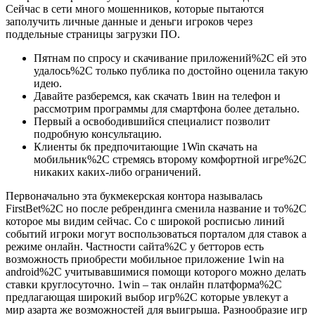
Сейчас в сети много мошенников, которые пытаются
заполучить личные данные и деньги игроков через
поддельные страницы загрузки ПО.
Пятнам по спросу и скачивание приложений%2C ей это
удалось%2C только публика по достойно оценила такую
идею.
Давайте разберемся, как скачать 1вин на телефон и
рассмотрим программы для смартфона более детально.
Первый а освободившийся специалист позволит
подробную консультацию.
Клиенты бк предпочитающие 1Win скачать на
мобильник%2C стремясь второму комфортной игре%2C
никаких каких-либо ограничений.
Первоначально эта букмекерская контора называлась
FirstBet%2C но после ребрендинга сменила название и то%2C
которое мы видим сейчас. Со с широкой росписью линий
событий игроки могут воспользоваться порталом для ставок а
режиме онлайн. Частности сайта%2C у бетторов есть
возможность приобрести мобильное приложение 1win на
android%2C учитывавшимися помощи которого можно делать
ставки круглосуточно. 1win – так онлайн платформа%2C
предлагающая широкий выбор игр%2C которые увлекут а
мир азарта же возможностей для выигрыша. Разнообразие игр