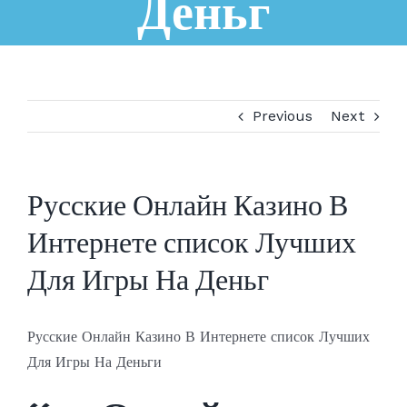
Деньг
Previous
Next
Русские Онлайн Казино В
Интернете список Лучших
Для Игры На Деньг
Русские Онлайн Казино В Интернете список Лучших
Для Игры На Деньги