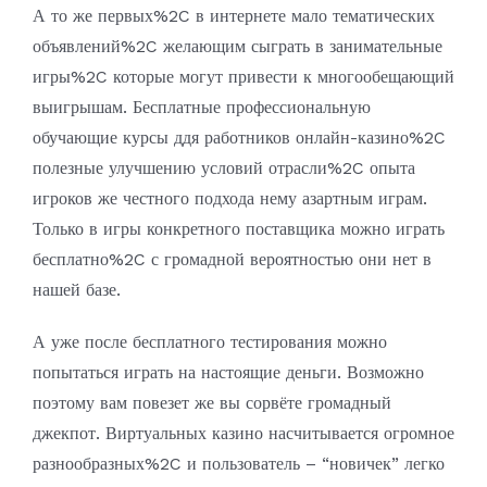
А то же первых%2C в интернете мало тематических
объявлений%2C желающим сыграть в занимательные
игры%2C которые могут привести к многообещающий
выигрышам. Бесплатные профессиональную
обучающие курсы ддя работников онлайн-казино%2C
полезные улучшению условий отрасли%2C опыта
игроков же честного подхода нему азартным играм.
Только в игры конкретного поставщика можно играть
бесплатно%2C с громадной вероятностью они нет в
нашей базе.
А уже после бесплатного тестирования можно
попытаться играть на настоящие деньги. Возможно
поэтому вам повезет же вы сорвёте громадный
джекпот. Виртуальных казино насчитывается огромное
разнообразных%2C и пользователь – “новичек” легко