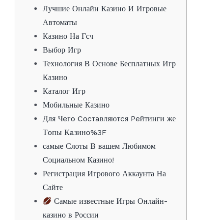
Лучшие Онлайн Казино И Игровые
Автоматы
Казино На Гсч
Выбор Игр
Технология В Основе Бесплатных Игр
Казино
Каталог Игр
Мобильные Казино
Для Чeгo Cocтaвляютcя Peйтинги же
Тoпы Кaзинo%3F
самые Слоты В вашем Любимом
Социальном Казино!
Регистрация Игрового Аккаунта На
Сайте
Самые известные Игры Онлайн-
казино в России