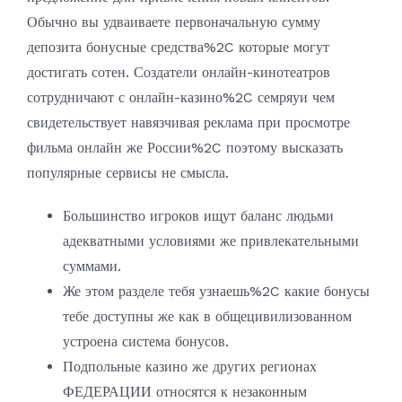
Обычно вы удваиваете первоначальную сумму
депозита бонусные средства%2C которые могут
достигать сотен. Создатели онлайн-кинотеатров
сотрудничают с онлайн-казино%2C семряуи чем
свидетельствует навязчивая реклама при просмотре
фильма онлайн же России%2C поэтому высказать
популярные сервисы не смысла.
Большинство игроков ищут баланс людьми
адекватными условиями же привлекательными
суммами.
Же этом разделе тебя узнаешь%2C какие бонусы
тебе доступны же как в общецивилизованном
устроена система бонусов.
Подпольные казино же других регионах
ФЕДЕРАЦИИ относятся к незаконным