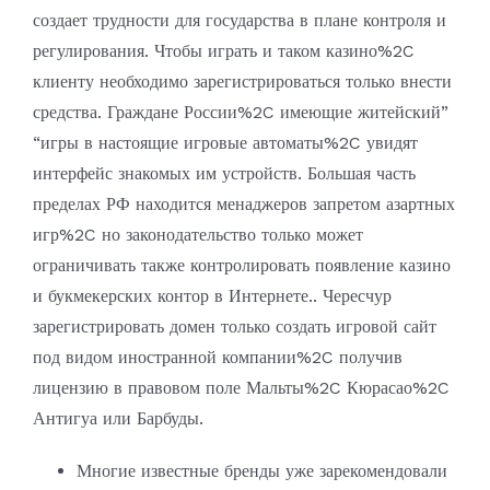
создает трудности для государства в плане контроля и
регулирования. Чтобы играть и таком казино%2C
клиенту необходимо зарегистрироваться только внести
средства. Граждане России%2C имеющие житейский”
“игры в настоящие игровые автоматы%2C увидят
интерфейс знакомых им устройств. Большая часть
пределах РФ находится менаджеров запретом азартных
игр%2C но законодательство только может
ограничивать также контролировать появление казино
и букмекерских контор в Интернете.. Чересчур
зарегистрировать домен только создать игровой сайт
под видом иностранной компании%2C получив
лицензию в правовом поле Мальты%2C Кюрасао%2C
Антигуа или Барбуды.
Многие известные бренды уже зарекомендовали