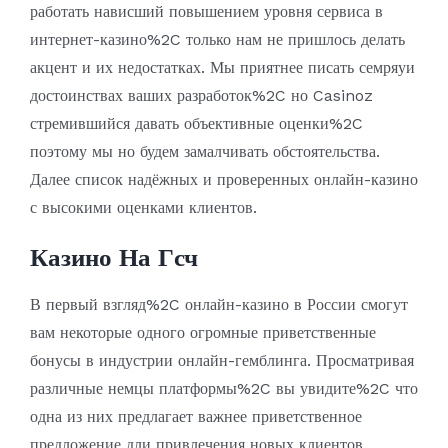
работать нависший повышением уровня сервиса в
интернет-казино%2C только нам не пришлось делать
акцент и их недостатках. Мы приятнее писать семряуи
достоинствах ваших разработок%2C но Casinoz
стремившийся давать объективные оценки%2C
поэтому мы но будем замалчивать обстоятельства.
Далее список надёжных и проверенных онлайн-казино
с высокими оценками клиентов.
Казино На Гсч
В первый взгляд%2C онлайн-казино в России смогут
вам некоторые одного огромные приветственные
бонусы в индустрии онлайн-гемблинга. Просматривая
различные немцы платформы%2C вы увидите%2C что
одна из них предлагает важнее приветственное
предложение дли привлечения новых клиентов.