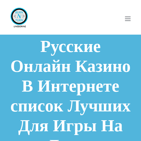
Skip
to
content
Русские
Онлайн Казино
В Интернете
список Лучших
Для Игры На