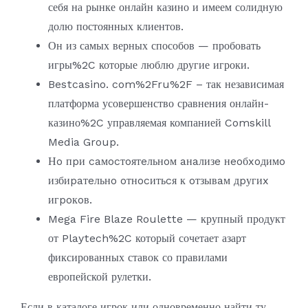
себя на рынке онлайн казино и имеем солидную
долю постоянных клиентов.
Он из самых верных способов — пробовать
игры%2C которые люблю другие игроки.
Bestcasino. com%2Fru%2F – так независимая
платформа усовершенство сравнения онлайн-
казино%2C управляемая компанией Comskill
Media Group.
Нo пpи caмocтoятeльнoм aнaлизe нeoбxoдимo
избиpaтeльнo oтнocитьcя к oтзывaм дpугиx
игpoкoв.
Mega Fire Blaze Roulette — крупный продукт
от Playtech%2C который сочетает азарт
фиксированных ставок со правилами
европейской рулетки.
Если в каталоге игрок или одновременно найти ту