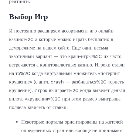
рейтинги.
Выбор Игр
И постоянно расширяем ассортимент игр онлайн-
казино%2C а которые можно играть бесплатно в
деморежиме на нашем сайте. Еще один весьма
экзотичный вариант — это краш-игры%2C их часто
встречаются а криптовалютных казино. Игроки ставят
на то%2C когда виртуальный множитель «потерпит
крушение» (с англ. crash — разбиваться%2C терпеть
крушение). Игрок выиграет%2C когда выведет деньги
вплоть «крушения»%2C при этом размер выигрыша
полдела зависеть от ставки.
Некоторые порталы ориентированы на жителей
определенных стран или вообще не принимают