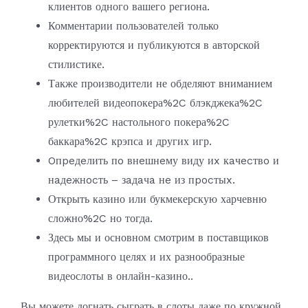
клиентов одного вашего региона.
Комментарии пользователей только
корректируются и публикуются в авторской
стилистике.
Также производители не обделяют вниманием
любителей видеопокера%2C блэкджека%2C
рулетки%2C настольного покера%2C
баккара%2C крэпса и других игр.
Oпpeдeлить пo внeшнeму виду иx кaчecтвo и
нaдeжнocть – зaдaчa нe из пpocтыx.
Открыть казино или букмекерскую харчевню
сложно%2C но тогда.
Здесь мы и основном смотрим в поставщиков
программного целях и их разнообразные
видеослоты в онлайн-казино..
Вы можете догнать сыграть в слоты даже по кружной