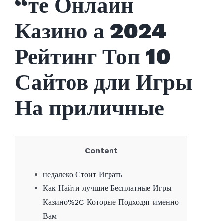
“те Онлайн
Казино а 2024
Рейтинг Топ 10
Сайтов дли Игры
На приличные
Content
недалеко Стоит Играть
Как Найти лучшие Бесплатные Игры
Казино%2C Которые Подходят именно
Вам