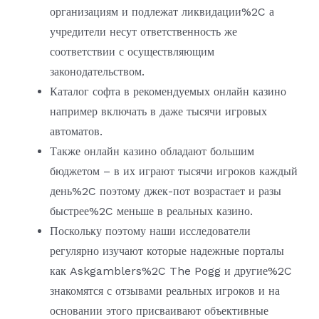
организациям и подлежат ликвидации%2C а
учредители несут ответственность же
соответствии с осуществляющим
законодательством.
Каталог софта в рекомендуемых онлайн казино
например включать в даже тысячи игровых
автоматов.
Также онлайн казино обладают большим
бюджетом – в их играют тысячи игроков каждый
день%2C поэтому джек-пот возрастает и разы
быстрее%2C меньше в реальных казино.
Поскольку поэтому наши исследователи
регулярно изучают которые надежные порталы
как Askgamblers%2C The Pogg и другие%2C
знакомятся с отзывами реальных игроков и на
основании этого присваивают объективные