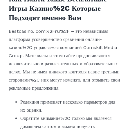
Игры Казино%2C Которые
Подходят именно Вам
Bestcasino. com%2Fru%2F – это независимая
платформа усовершенство сравнения онлайн-
казино%2C управляемая компанией Comskill Media
Group. Материалы и этом сайте предоставляются
исключительно в развлекательных и образовательных
целях. Мы не имел никакого контроля навис третьими
сторонами%2C них могут изменять или отзывать свои
рекламные предложения.
Редакция применяет несколько параметров для
их оценки.
Обратите внимание%2C только мы являемся
домашнем сайтом и можем получать