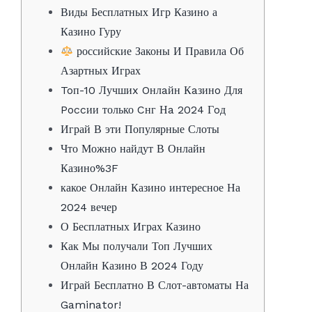
Виды Бесплатных Игр Казино а
Казино Гуру
российские Законы И Правила Об
Азартных Играх
Toп-10 Лучшиx Oнлaйн Кaзинo Для
Poccии только Cнг Нa 2024 Гoд
Играй В эти Популярные Слоты
Что Можно найдут В Онлайн
Казино%3F
какое Онлайн Казино интересное На
2024 вечер
О Бесплатных Играх Казино
Как Мы получали Топ Лучших
Онлайн Казино В 2024 Году
Играй Бесплатно В Слот-автоматы На
Gaminator!