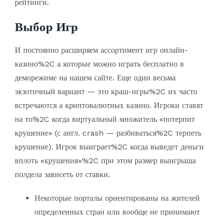
рейтинги.
Выбор Игр
И постоянно расширяем ассортимент игр онлайн-
казино%2C а которые можно играть бесплатно в
деморежиме на нашем сайте. Еще один весьма
экзотичный вариант — это краш-игры%2C их часто
встречаются а криптовалютных казино. Игроки ставят
на то%2C когда виртуальный множитель «потерпит
крушение» (с англ. crash — разбиваться%2C терпеть
крушение). Игрок выиграет%2C когда выведет деньги
вплоть «крушения»%2C при этом размер выигрыша
полдела зависеть от ставки.
Некоторые порталы ориентированы на жителей
определенных стран или вообще не принимают