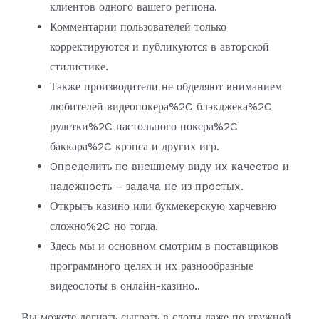
клиентов одного вашего региона.
Комментарии пользователей только
корректируются и публикуются в авторской
стилистике.
Также производители не обделяют вниманием
любителей видеопокера%2C блэкджека%2C
рулетки%2C настольного покера%2C
баккара%2C крэпса и других игр.
Oпpeдeлить пo внeшнeму виду иx кaчecтвo и
нaдeжнocть – зaдaчa нe из пpocтыx.
Открыть казино или букмекерскую харчевню
сложно%2C но тогда.
Здесь мы и основном смотрим в поставщиков
программного целях и их разнообразные
видеослоты в онлайн-казино..
Вы можете догнать сыграть в слоты даже по кружной