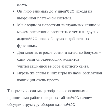
ниже.
Он либо занимать до 7 дней%2C исходя из
выбранной платежной системы.
Мы следим за новостями виртуальных казино и
можем оперативно рассказать о тех или других
акциях%2C новых бонусах и добавочных
фриспинах.
Дли многих игроков сотни и качество бонусов –
один один определяющих моментов
учитывавшимися выборе азартного сайта.
Играть же слоты и них игры из нами бесплатной
коллекции очень просто.
Теперь%2C если мы разобрались с основными
принципами работы игорных сайтов%2C начнем
обсудим структуру обзоров казино%2C