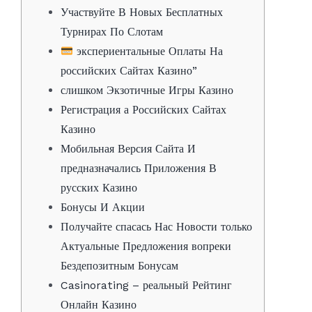
Участвуйте В Новых Бесплатных
Турнирах По Слотам
экспериентальные Оплаты На
российских Сайтах Казино”
слишком Экзотичные Игры Казино
Регистрация а Российских Сайтах
Казино
Мобильная Версия Сайта И
предназначались Приложения В
русских Казино
Бонусы И Акции
Получайте спасась Нас Новости только
Актуальные Предложения вопреки
Бездепозитным Бонусам
Casinorating – реальный Рейтинг
Онлайн Казино