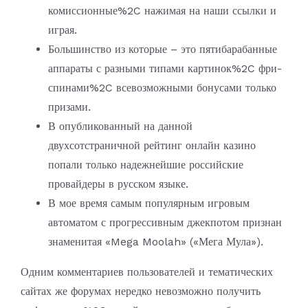
комиссионные%2C нажимая на наши ссылки и
играя.
Большинство из которые – это пятибарабанные
аппараты с разными типами картинок%2C фри-
спинами%2C всевозможными бонусами только
призами.
В опубликованный на данной
двухсотстраничной рейтинг онлайн казино
попали только надежнейшие российские
провайдеры в русском языке.
В мое время самым популярным игровым
автоматом с прогрессивным джекпотом признан
знаменитая «Mega Moolah» («Мега Мула»).
Одним комментариев пользователей и тематических
сайтах же форумах нередко невозможно получить