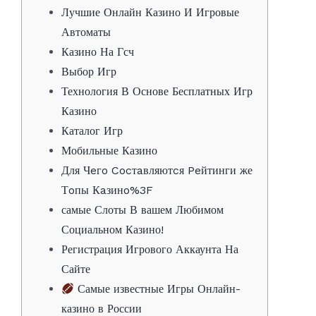
Лучшие Онлайн Казино И Игровые
Автоматы
Казино На Гсч
Выбор Игр
Технология В Основе Бесплатных Игр
Казино
Каталог Игр
Мобильные Казино
Для Чeгo Cocтaвляютcя Peйтинги же
Тoпы Кaзинo%3F
самые Слоты В вашем Любимом
Социальном Казино!
Регистрация Игрового Аккаунта На
Сайте
Самые известные Игры Онлайн-
казино в России