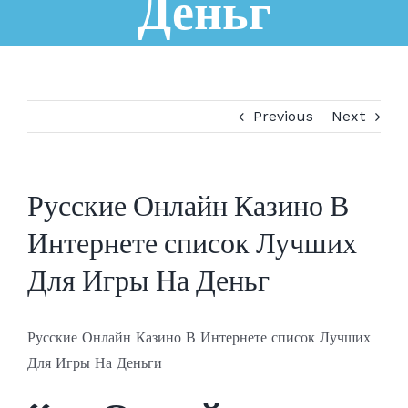
Деньг
Previous
Next
Русские Онлайн Казино В
Интернете список Лучших
Для Игры На Деньг
Русские Онлайн Казино В Интернете список Лучших
Для Игры На Деньги