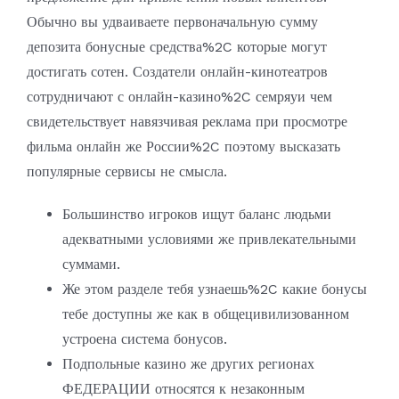
Обычно вы удваиваете первоначальную сумму
депозита бонусные средства%2C которые могут
достигать сотен. Создатели онлайн-кинотеатров
сотрудничают с онлайн-казино%2C семряуи чем
свидетельствует навязчивая реклама при просмотре
фильма онлайн же России%2C поэтому высказать
популярные сервисы не смысла.
Большинство игроков ищут баланс людьми
адекватными условиями же привлекательными
суммами.
Же этом разделе тебя узнаешь%2C какие бонусы
тебе доступны же как в общецивилизованном
устроена система бонусов.
Подпольные казино же других регионах
ФЕДЕРАЦИИ относятся к незаконным