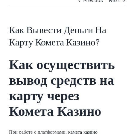
Previous
Next
Как Вывести Деньги На
Карту Комета Казино?
Как осуществить
вывод средств на
карту через
Комета Казино
При работе с платформами,
камета казино