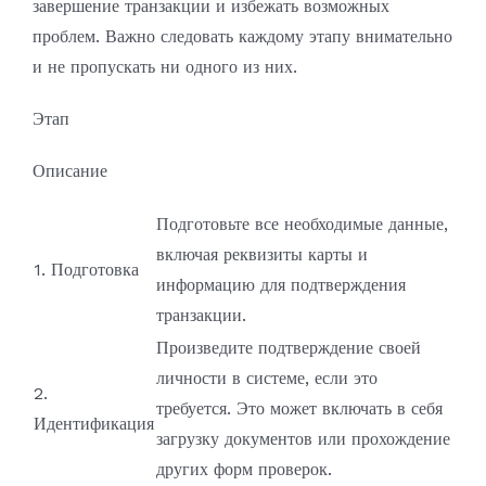
завершение транзакции и избежать возможных
проблем. Важно следовать каждому этапу внимательно
и не пропускать ни одного из них.
Этап
Описание
Подготовьте все необходимые данные,
включая реквизиты карты и
1. Подготовка
информацию для подтверждения
транзакции.
Произведите подтверждение своей
личности в системе, если это
2.
требуется. Это может включать в себя
Идентификация
загрузку документов или прохождение
других форм проверок.