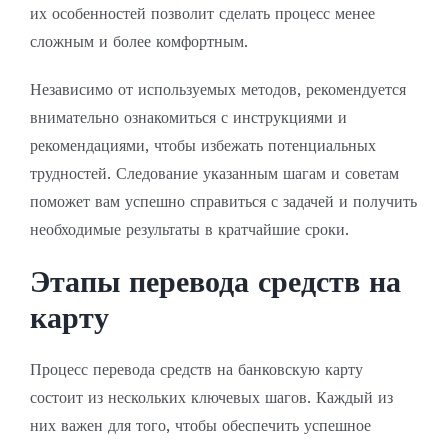
их особенностей позволит сделать процесс менее
сложным и более комфортным.
Независимо от используемых методов, рекомендуется
внимательно ознакомиться с инструкциями и
рекомендациями, чтобы избежать потенциальных
трудностей. Следование указанным шагам и советам
поможет вам успешно справиться с задачей и получить
необходимые результаты в кратчайшие сроки.
Этапы перевода средств на
карту
Процесс перевода средств на банковскую карту
состоит из нескольких ключевых шагов. Каждый из
них важен для того, чтобы обеспечить успешное