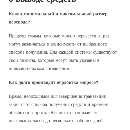
Каков минимальный и максимальный размер
перевода?
Пределы суммы, которые можно перевести за раз,
могут различаться в зависимости от выбранного
способа получения. Для каждой системы существуют
свои лимиты, которые могут быть указаны в
пользовательском соглашении.
Как долго происходит обработка запроса?
Время, необходимое для завершения транзакции,
зависит от способа получения средств и времени
обработки запроса. Обычно это занимает от
нескольких часов до нескольких рабочих дней.