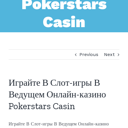
Pokerstars
Casin
Previous
Next
Играйте В Слот-игры В
Ведущем Онлайн-казино
Pokerstars Casin
Играйте В Слот-игры В Ведущем Онлайн-казино