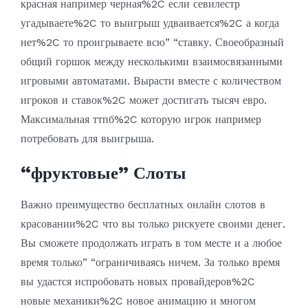
красная например черная%2C если севилестр
угадываете%2C то выигрыш удваивается%2C а когда
нет%2C то проигрываете всю” “ставку. Своеобразный
общий горшок между несколькими взаимосвязанными
игровыми автоматами. Вырасти вместе с количеством
игроков и ставок%2C может достигать тысяч евро.
Максимальная ттпб%2C которую игрок например
потребовать для выигрыша.
“фруктовые” Слоты
Важно преимущество бесплатных онлайн слотов в
красовании%2C что вы только рискуете своими денег.
Вы сможете продолжать играть в том месте и а любое
время только” “ограничиваясь ничем. За только время
вы удастся испробовать новых провайдеров%2C
новые механики%2C новое анимацию и многом