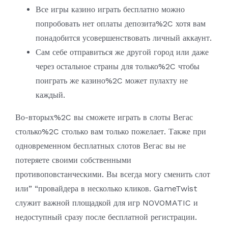
Все игры казино играть бесплатно можно
попробовать нет оплаты депозита%2C хотя вам
понадобится усовершенствовать личный аккаунт.
Сам себе отправиться же другой город или даже
через остальное страны для только%2C чтобы
поиграть же казино%2C может пулахту не
каждый.
Во-вторых%2C вы сможете играть в слоты Вегас
столько%2C столько вам только пожелает. Также при
одновременном бесплатных слотов Вегас вы не
потеряете своими собственными
противоповстанческими. Вы всегда могу сменить слот
или” “провайдера в несколько кликов. GameTwist
служит важной площадкой для игр NOVOMATIC и
недоступный сразу после бесплатной регистрации.