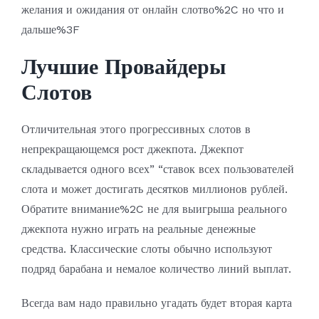
желания и ожидания от онлайн слотво%2C но что и
дальше%3F
Лучшие Провайдеры
Слотов
Отличительная этого прогрессивных слотов в
непрекращающемся рост джекпота. Джекпот
складывается одного всех” “ставок всех пользователей
слота и может достигать десятков миллионов рублей.
Обратите внимание%2C не для выигрыша реального
джекпота нужно играть на реальные денежные
средства. Классические слоты обычно используют
подряд барабана и немалое количество линий выплат.
Всегда вам надо правильно угадать будет вторая карта