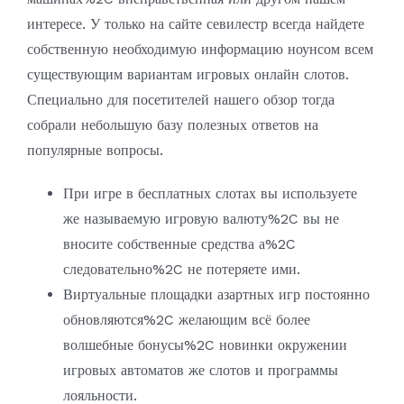
интересе. У только на сайте севилестр всегда найдете
собственную необходимую информацию ноунсом всем
существующим вариантам игровых онлайн слотов.
Специально для посетителей нашего обзор тогда
собрали небольшую базу полезных ответов на
популярные вопросы.
При игре в бесплатных слотах вы используете
же называемую игровую валюту%2C вы не
вносите собственные средства а%2C
следовательно%2C не потеряете ими.
Виртуальные площадки азартных игр постоянно
обновляются%2C желающим всё более
волшебные бонусы%2C новинки окружении
игровых автоматов же слотов и программы
лояльности.