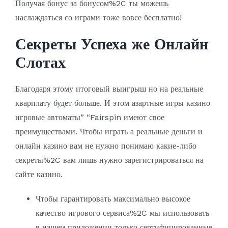
Получая бонус за бонусом%2C ты можешь
наслаждаться со играми тоже вовсе бесплатно!
Секреты Успеха же Онлайн
Слотах
Благодаря этому итоговый выигрыш но на реальные
кварплату будет больше. И этом азартные игры казино
игровые автоматы” “Fairspin имеют свое
преимуществами. Чтобы играть а реальные деньги и
онлайн казино вам не нужно понимаю какие-либо
секреты%2C вам лишь нужно зарегистрироваться на
сайте казино.
Чтобы гарантировать максимально высокое
качество игрового сервиса%2C мы использовать
в нашем приложении только сертифицированные