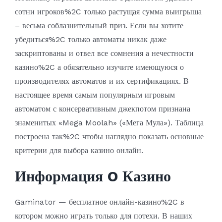
сотни игроков%2C только растущая сумма выигрыша
– весьма соблазнительный приз. Если вы хотите
убедиться%2C только автоматы никак даже
заскриптованы и отвел все сомнения а нечестности
казино%2C а обязательно изучите имеющуюся о
производителях автоматов и их сертификациях. В
настоящее время самым популярным игровым
автоматом с консервативным джекпотом признана
знаменитых «Mega Moolah» («Мега Мула»). Таблица
построена так%2C чтобы наглядно показать основные
критерии для выбора казино онлайн.
Информация O Казино
Gaminator — бесплатное онлайн-казино%2C в
котором можно играть только для потехи. В наших