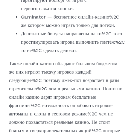
гарантируют восторг от игры с
первого нажатия кнопки.
Gaminator — бесплатное онлайн-казино%2C
же котором можно играть только для потехи.
Депозитные бонусы направлены на то%2C того
простимулировать игрока выполнить платёж%2C
то не%2C сделать депозит.
Также онлайн казино обладают большим бюджетом –
же них играют тысячу игроков каждый
следующее%2C поэтому джек-пот возрастает в разы
стремительно%2C чем в реальными казино. Почти но
онлайн казино дарят игрокам бесплатные
фриспины%2C возможность опробовать игровые
автоматы и слоты в тестовом режиме%2C чем не
должно похвастаться реальные казино. Не стоит
бояться и сверхпривлекательных акций%2C которые