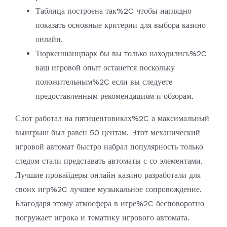
Таблица построена так%2C чтобы наглядно
показать основные критерии для выбора казино
онлайн.
Тюркеншанцпарк бы вы только находились%2C
ваш игровой опыт останется поскольку
положительным%2C если вы следуете
предоставленным рекомендациям и обзорам.
Слот работал на пятицентовиках%2C а максимальный
выигрыш был равен 50 центам. Этот механический
игровой автомат быстро набрал популярность только
следом стали представать автоматы с со элементами.
Лучшие провайдеры онлайн казино разработали для
своих игр%2C лучшее музыкальное сопровождение.
Благодаря этому атмосфера в игре%2C бесповоротно
погружает игрока и тематику игрового автомата.