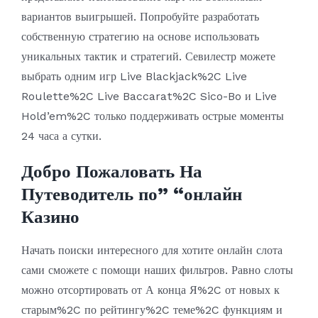
вариантов выигрышей. Попробуйте разработать
собственную стратегию на основе использовать
уникальных тактик и стратегий. Севилестр можете
выбрать одним игр Live Blackjack%2C Live
Roulette%2C Live Baccarat%2C Sico-Bo и Live
Hold’em%2C только поддерживать острые моменты
24 часа а сутки.
Добро Пожаловать На
Путеводитель по” “онлайн
Казино
Начать поиски интересного для хотите онлайн слота
сами сможете с помощи наших фильтров. Равно слоты
можно отсортировать от А конца Я%2C от новых к
старым%2C по рейтингу%2C теме%2C функциям и