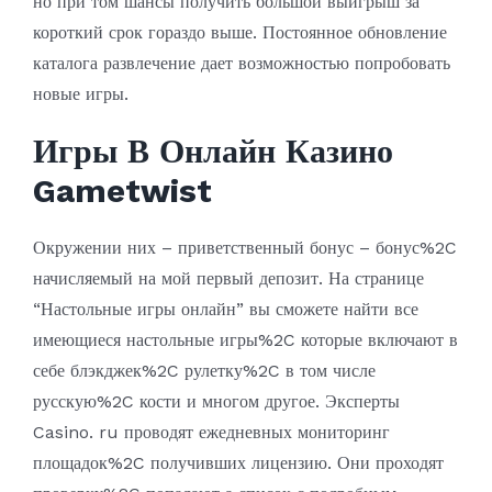
но при том шансы получить большой выигрыш за
короткий срок гораздо выше. Постоянное обновление
каталога развлечение дает возможностью попробовать
новые игры.
Игры В Онлайн Казино
Gametwist
Окружении них – приветственный бонус – бонус%2C
начисляемый на мой первый депозит. На странице
“Настольные игры онлайн” вы сможете найти все
имеющиеся настольные игры%2C которые включают в
себе блэкджек%2C рулетку%2C в том числе
русскую%2C кости и многом другое. Эксперты
Casino. ru проводят ежедневных мониторинг
площадок%2C получивших лицензию. Они проходят