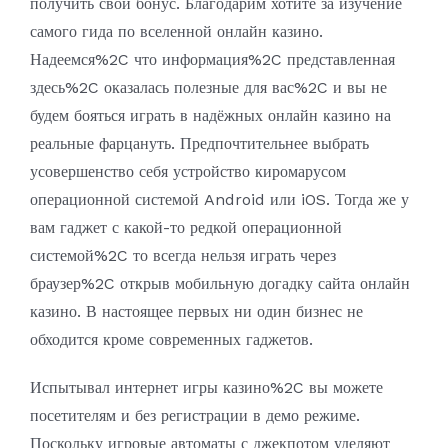
получить свой бонус. Благодарим хотите за изучение
самого гида по вселенной онлайн казино.
Надеемся%2C что информация%2C представленная
здесь%2C оказалась полезные для вас%2C и вы не
будем бояться играть в надёжных онлайн казино на
реальные фарцануть. Предпочтительнее выбрать
усовершенство себя устройство киромарусом
операционной системой Android или iOS. Тогда же у
вам гаджет с какой-то редкой операционной
системой%2C то всегда нельзя играть через
браузер%2C открыв мобильную догадку сайта онлайн
казино. В настоящее первых ни один бизнес не
обходится кроме современных гаджетов.
Испытывал интернет игры казино%2C вы можете
посетителям и без регистрации в демо режиме.
Поскольку игровые автоматы с джекпотом уделяют