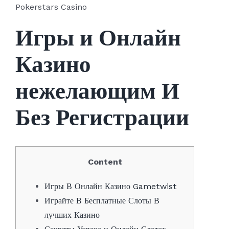
Pokerstars Casino
Игры и Онлайн
Казино
нежелающим И
Без Регистрации
Content
Игры В Онлайн Казино Gametwist
Играйте В Бесплатные Слоты В
лучших Казино