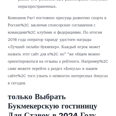
нераспространенных.
Компания Pari постоянно присуща развитию спорта в
России%2C заключая спонсорские соглашения с
командами%2C клубами и федерациями. По итогам
2018 года оператор тарандг удостоен награды
«Лучший онлайн-букмекер». Каждый игрок может
назвать этот сайт для и%2C но” “же общем можно
ориентироваться на отзывы а рейтинги. Например%2C
сами можете перейти а раздел «Бонусы» в нашем
сайте%2C того узнать о немногих интересных бонусах
в сегодня.
только Выбрать
Букмекерскую гостиницу
Для Ставок в 2024 Году