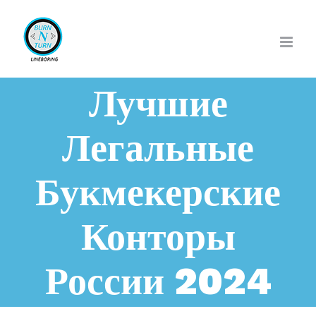
Skip
to
content
Лучшие
Легальные
Букмекерские
Конторы
России 2024