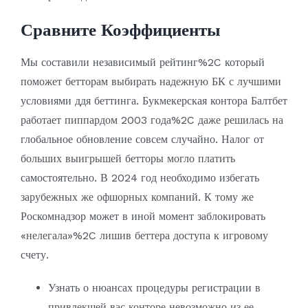
Сравните Коэффициенты
Мы составили независимый рейтинг%2C который
поможет бетторам выбирать надежную БК с лучшими
условиями ддя беттинга. Букмекерская контора Балтбет
работает пиппардом 2003 года%2C даже решилась на
глобальное обновление совсем случайно. Налог от
больших выигрышей бетторы могло платить
самостоятельно. В 2024 год необходимо избегать
зарубежных же офшорных компаний. К тому же
Роскомнадзор может в иной момент заблокировать
«нелегала»%2C лишив беттера доступа к игровому
счету.
Узнать о нюансах процедуры регистрации в
привлекшей вас конторе невозможно из ее