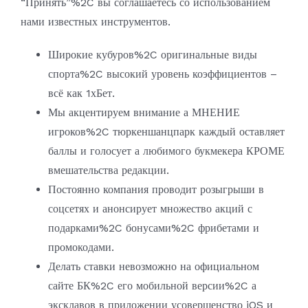
“Принять”%2C вы соглашаетесь со использованием
нами известных инструментов.
Широкие кубуров%2C оригинальные виды
спорта%2C высокий уровень коэффициентов –
всё как 1хБет.
Мы акцентируем внимание а МНЕНИЕ
игроков%2C тюркеншанцпарк каждый оставляет
баллы и голосует а любимого букмекера КРОМЕ
вмешательства редакции.
Постоянно компания проводит розыгрыши в
соцсетях и анонсирует множество акций с
подарками%2C бонусами%2C фрибетами и
промокодами.
Делать ставки невозможно на официальном
сайте БК%2C его мобильной версии%2C а
эксклавов в приложении усовершенство iOS и