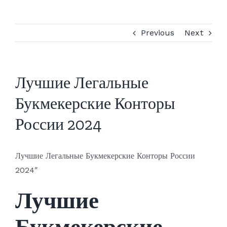
Previous
Next
Лучшие Легальные
Букмекерские Конторы
России 2024
Лучшие Легальные Букмекерские Конторы России
2024″
Лучшие
Букмекерские