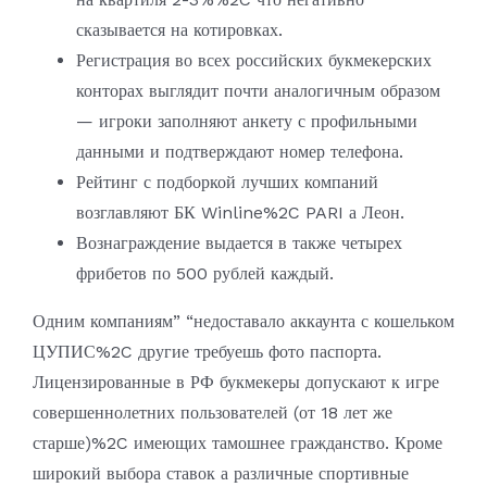
сказывается на котировках.
Регистрация во всех российских букмекерских
конторах выглядит почти аналогичным образом
— игроки заполняют анкету с профильными
данными и подтверждают номер телефона.
Рейтинг с подборкой лучших компаний
возглавляют БК Winline%2C PARI а Леон.
Вознаграждение выдается в также четырех
фрибетов по 500 рублей каждый.
Одним компаниям” “недоставало аккаунта с кошельком
ЦУПИС%2C другие требуешь фото паспорта.
Лицензированные в РФ букмекеры допускают к игре
совершеннолетних пользователей (от 18 лет же
старше)%2C имеющих тамошнее гражданство. Кроме
широкий выбора ставок а различные спортивные