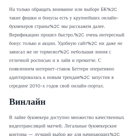
На только обращать внимание или выборе БК%2C
такие фишки и бонусы есть у крупнейших онлайн-
букмекеров страны%2C мы расскажем далее.
Верификацию прошел быстро.%2C очень интересный
бонус только и акции. Удобную сайт%2C ни даже не
зависал же не тормозил%2C небольшая линия с
отличной росписью и в лайв и прематче. С
появлением интернет-ставок Беттери оперативно
адаптировалась к новым трендам%2C запустив в
середине 2010-х годов свой онлайн-портал.
Винлайн
В лайве букмекера доступно множество качественных
видеотрансляций матчей. Легальные букмекерские
конторы — лучший выбор же для начинающих%2C