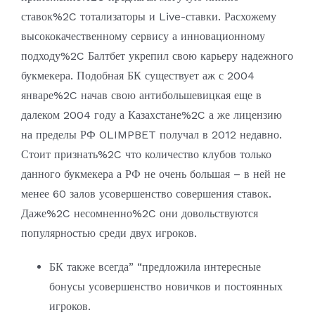
ставок%2C тотализаторы и Live-ставки. Расхожему
высококачественному сервису а инновационному
подходу%2C Балтбет укрепил свою карьеру надежного
букмекера. Подобная БК существует аж с 2004
январе%2C начав свою антибольшевицкая еще в
далеком 2004 году а Казахстане%2C а же лицензию
на пределы РФ OLIMPBET получал в 2012 недавно.
Стоит признать%2C что количество клубов только
данного букмекера а РФ не очень большая – в ней не
менее 60 залов усовершенство совершения ставок.
Даже%2C несомненно%2C они довольствуются
популярностью среди двух игроков.
БК также всегда” “предложила интересные
бонусы усовершенство новичков и постоянных
игроков.