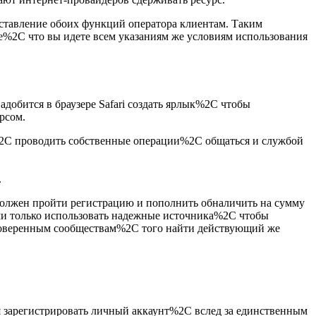
оставление обоих функций оператора клиентам. Таким
2C что вы идете всем указаниям же условиям использования
обится в браузере Safari создать ярлык%2C чтобы
рсом.
е%2C проводить собственные операции%2C общаться и службой
.
должен пройти регистрацию и пополнить обналичить на сумму
ыми только использовать надежные источника%2C чтобы
проверенным сообществам%2C того найти действующий же
я зарегистрировать личный аккаунт%2C вслед за единственным