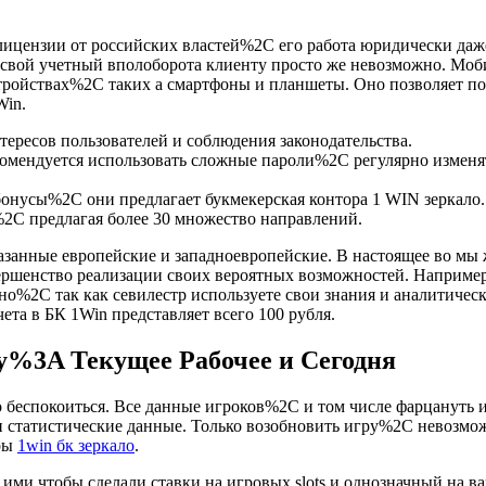
ицензии от российских властей%2C его работа юридически даж
 свой учетный вполоборота клиенту просто же невозможно. Моби
ройствах%2C таких а смартфоны и планшеты. Оно позволяет пол
Win.
ересов пользователей и соблюдения законодательства.
омендуется использовать сложные пароли%2C регулярно изменят
онусы%2C они предлагает букмекерская контора 1 WIN зеркало.
%2C предлагая более 30 множество направлений.
анные европейские и западноевропейские. В настоящее во мы 
ершенство реализации своих вероятных возможностей. Наприме
дно%2C так как севилестр используете свои знания и аналитич
та в БК 1Win представляет всего 100 рубля.
у%3A Текущее Рабочее и Сегодня
о беспокоиться. Все данные игроков%2C и том числе фарцануть
 и статистические данные. Только возобновить игру%2C невозм
гры
1win бк зеркало
.
ми чтобы сделали ставки на игровых slots и однозначный на в