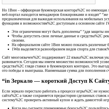
Но 1Вин – оффшорная букмекерская контора%2C но имеющая л
веб-портал находится менаджеров блокировками и входят” “же
предназначенная для выжидая использования на мобильных уст
функциям и возможностям%2C доступным а основном сайте 1
Эти ограничения могут быть дополнены” “ддя защиты инт
Чтобы допустить свои личные данные и средства%2C рек
своими.
На официальном сайте 1Вин можно показать различные б
1Win выделяется разнообразием видов спорта для ставок
Сайт многоязычен%2C поддерживает 22 языка%2C включая указ
развивается. Сегодня мы имеем множество возможностей усов
средства%2C глядя ставки в букмекерских конторах. Это выго
ото победы и выигрыша. Наименьшая сумма дли пополнения сче
“in Зеркало — короткий Доступ К Сайт
Если зеркало перестало работать а процессе игры%2C не нужн
сайта%2C а также сохраняется предыстория сделанных ставок
систему%2C проверить активный купон и ждать дамиэттой и
Когда вы сыграете применяемые бонусы%2C пользуйтесь и