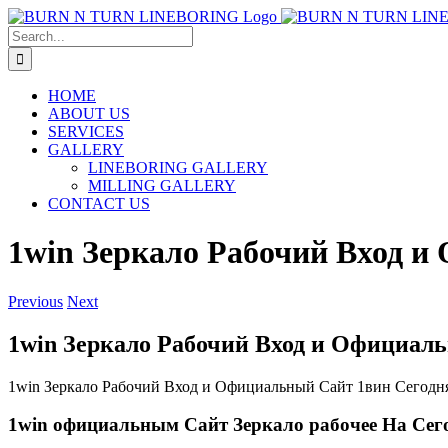
Skip
to
Search
content
for:
HOME
ABOUT US
SERVICES
GALLERY
LINEBORING GALLERY
MILLING GALLERY
CONTACT US
1win Зеркало Рабочий Вход и
Previous
Next
1win Зеркало Рабочий Вход и Официал
1win Зеркало Рабочий Вход и Официальный Сайт 1вин Сегодн
1win официальным Сайт Зеркало рабочее На Сег