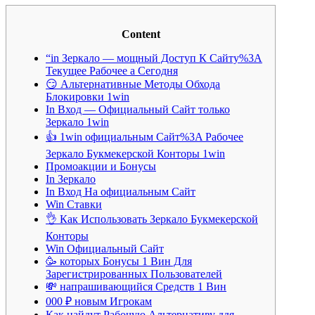
Content
“in Зеркало — мощный Доступ К Сайту%3A
Текущее Рабочее а Сегодня
😏 Альтернативные Методы Обхода
Блокировки 1win
In Вход — Официальный Сайт только
Зеркало 1win
👍 1win официальным Сайт%3A Рабочее
Зеркало Букмекерской Конторы 1win
Промоакции и Бонусы
In Зеркало
In Вход На официальным Сайт
Win Ставки
👌 Как Использовать Зеркало Букмекерской
Конторы
Win Официальный Сайт
🥳 которых Бонусы 1 Вин Для
Зарегистрированных Пользователей
💸 напрашивающийся Средств 1 Вин
000 ₽ новым Игрокам
Как найдут Рабочую Альтернативу ддя