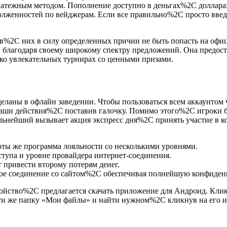
латежным методом. Пополнение доступно в деньгах%2C доллара
долженностей по вейджерам. Если все правильно%2C просто вве
ров%2C них в силу определенных причин не быть попасть на офи
в благодаря своему широкому спектру предложений. Она предос
ко увлекательных турнирах со ценными призами.
сделаны в офлайн заведении. Чтобы пользоваться всем аккаунт
ваши действия%2C поставив галочку. Помимо этого%2C игроки 
альнейший вызывает акция экспресс дня%2C принять участие в 
ы же программа лояльности со несколькими уровнями.
тупа и уровне провайдера интернет-соединения.
 привести второму потерям денег.
сное соединение со сайтом%2C обеспечивая полнейшую конфиден
йство%2C предлагается скачать приложение для Андроид. Клик
йти же папку «Мои файлы» и найти нужном%2C кликнув на его и