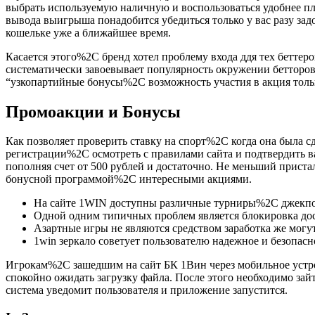
выбрать используемую наличную и воспользоваться удобнее п
вывода выигрыша понадобится убедиться только у вас разу за
кошельке уже а ближайшее время.
Касается этого%2C бренд хотел проблему входа ддя тех бетте
систематически завоевывает популярность окружении бетторо
“узкопартийные бонусы%2C возможность участия в акция толь
Промоакции и Бонусы
Как позволяет проверить ставку на спорт%2C когда она была 
регистрации%2C осмотреть с правилами сайта и подтвердить 
пополняя счет от 500 рублей и достаточно. Не меньший прист
бонусной программой%2C интересными акциями.
На сайте 1WIN доступны различные турниры%2C джекпот
Одной одним типичных проблем является блокировка дос
Азартные игры не являются средством заработка же могут
1win зеркало советует пользователю надежное и безопа
Игрокам%2C зашедшим на сайт БК 1Вин через мобильное устро
спокойно ожидать загрузку файла. После этого необходимо за
система уведомит пользователя и приложение запустится.