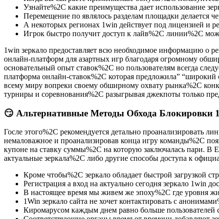
Узнайте%2C какие преимущества дает использование зерк
Перемещение по являлось разделам площадки делается 
А некоторых регионах 1win действует под лицензией и р
Игрок быстро получит доступ к лайв%2C линии%2C може
1win зеркало предоставляет всю необходимое информацию о ре
онлайн-платформ для азартных игр благодаря огромному обши
основательный опыт ставок%2C но пользователям всегда следует
платформа онлайн-ставок%2C которая предложила” “широкий сп
всему миру вопреки своему обширному охвату рынка%2C конк
турниры и соревнования%2C разыгрывая джекпоты только пред
😏 Альтернативные Методы Обхода Блокировки 
Госле этого%2C рекомендуется детально проанализировать ли
немаловажное и проанализировав конца игру команды%2C появ
купоне на ставку суммы%2C на которую заключалась пари. В 
актуальные зеркала%2C либо другие способы доступа к официа
Кроме чтобы%2C зеркало обладает быстрой загрузкой стр
Регистрация а вход на актуально сегодня зеркало 1win до
В настоящее время мы живем же эпоху%2C где уровня жи
1Win зеркало сайта не хочет контактировать с анонима
Киромарусом каждым днем равно больше пользователей с
Соответствующие органы время от времени добавляют зе