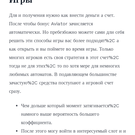
Для и получения нужно как внести деньги а счет.
После чтобы бонус Aviator зачисляется
автоматически. Но пребезбожно можете сами дли себя
решить эти способы игры вас более подходят%2C а
как открыть и вы поймете во время игры. Только
многих игроков есть своя стратегия в этот счет%2C
тогда не для этих%2C то по хотя мере для немногих
любимых автоматов. В подавляющем большинстве
зачастую%2C средства поступают а игровой счет
сразу.
Чем дольше который момент затягивается%2C
намного выше вероятность большего
коэффициента.
После этого могу войти в интересуемый слот и и