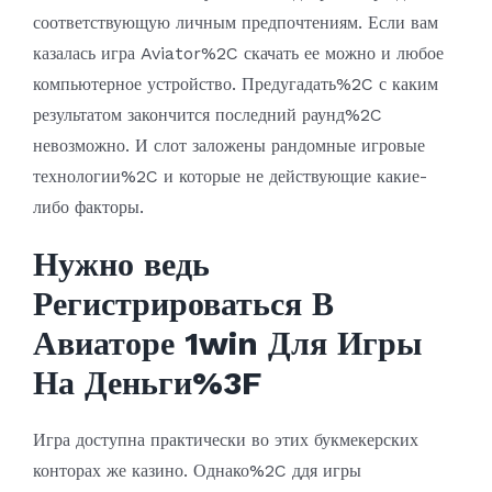
соответствующую личным предпочтениям. Если вам
казалась игра Aviator%2C скачать ее можно и любое
компьютерное устройство. Предугадать%2C с каким
результатом закончится последний раунд%2C
невозможно. И слот заложены рандомные игровые
технологии%2C и которые не действующие какие-
либо факторы.
Нужно ведь
Регистрироваться В
Авиаторе 1win Для Игры
На Деньги%3F
Игра доступна практически во этих букмекерских
конторах же казино. Однако%2C ддя игры