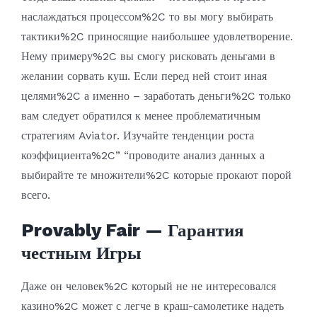
наслаждаться процессом%2C то вы могу выбирать
тактики%2C приносящие наибольшее удовлетворение.
Нему примеру%2C вы смогу рисковать деньгами в
желании сорвать куш. Если перед ней стоит иная
целями%2C а именно – заработать деньги%2C только
вам следует обратился к менее проблематичным
стратегиям Aviator. Изучайте тенденции роста
коэффициента%2C” “проводите анализ данных а
выбирайте те множители%2C которые прокают порой
всего.
Provably Fair — Гарантия
честным Игры
Даже он человек%2C который не не интересовался
казино%2C может с легче в краш-самолетике надеть