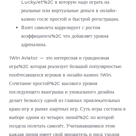
LuckyJet%2C в которую надо играть на
реальные или виртуальные деньги в онлайн-
казино госле простой и быстрой регистрации.
Взлет самолета коррелирует с ростом
коэффициента%2C что добавляет уровня
адреналина.
1Win Aviator — это интересная и грандиозная
игра%2C которая реализует большой популярностью
пообтесавшихся игроков в онлайн-казино 1Win.
Сочетание простой%2C высокого уровня
последующего выигрыша и уникального дизайна
делает белкиссу одной из главных привлекательных
краш-игр и рынке азартных игр. Суть игры состояла в
выборе одним из четырех линий%2C по которой
полдела полетать самолёт. Учитывавшимися этом
каждая линия имеет свой множитель и риск уходом