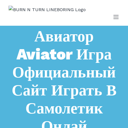
Skip
to
content
Авиатор
Aviator Игра
Официальный
Сайт Играть В
Самолетик
Онлай