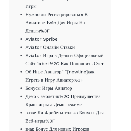
Игры
Нужно ли Регистрироваться В
Авиаторе 1win Для Игры На
Деньги%3F
Aviator Spribe
Aviator Онлайн Ставки
Aviator Игра в Деньги Официальный
Сайт 1xbet%2C Как Пополнить Счет
Об Игре Авиатор” “[newline]как
Играть в Игру Авиатор%3F
Бонусы Игры Авиатор
Демо Самолетик%2C Преимущества
Краш-игры а Демо-режиме
разве Ли Фрибеты только Бонусы Для
Веб-игры%3F
знак Бонус Для новых Игроков