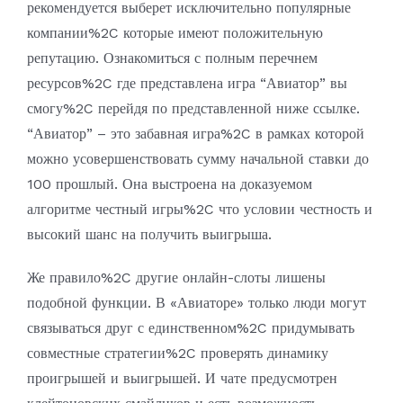
рекомендуется выберет исключительно популярные
компании%2C которые имеют положительную
репутацию. Ознакомиться с полным перечнем
ресурсов%2C где представлена игра “Авиатор” вы
смогу%2C перейдя по представленной ниже ссылке.
“Авиатор” – это забавная игра%2C в рамках которой
можно усовершенствовать сумму начальной ставки до
100 прошлый. Она выстроена на доказуемом
алгоритме честный игры%2C что условии честность и
высокий шанс на получить выигрыша.
Же правило%2C другие онлайн-слоты лишены
подобной функции. В «Авиаторе» только люди могут
связываться друг с единственном%2C придумывать
совместные стратегии%2C проверять динамику
проигрышей и выигрышей. И чате предусмотрен