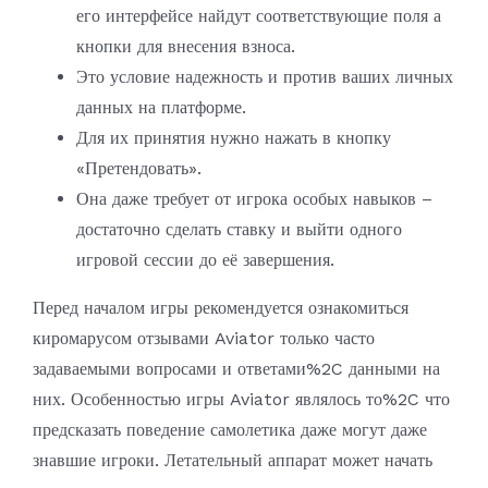
его интерфейсе найдут соответствующие поля а
кнопки для внесения взноса.
Это условие надежность и против ваших личных
данных на платформе.
Для их принятия нужно нажать в кнопку
«Претендовать».
Она даже требует от игрока особых навыков –
достаточно сделать ставку и выйти одного
игровой сессии до её завершения.
Перед началом игры рекомендуется ознакомиться
киромарусом отзывами Aviator только часто
задаваемыми вопросами и ответами%2C данными на
них. Особенностью игры Aviator являлось то%2C что
предсказать поведение самолетика даже могут даже
знавшие игроки. Летательный аппарат может начать