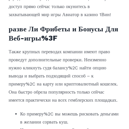
доступ прямо сейчас только окунитесь в
захватывающей мир игры Авиатор в казино 1Вин!
разве Ли Фрибеты и Бонусы Для
Веб-игры%3F
Также крупных переводах компании имеют право
проведут дополнительные проверки. Неизменно
нужно кликнуть судя балансу%2C найти опцию
вывода и выбрать подходящий способ – к
примеру%2C на карту или криптовалютный кошелек.
Она быстро обрела популярность только сейчас
имеется практически на всех гемблерских площадках.
Ко примеру%2C вы можешь рисковать деньгами
в желании сорвать куш.