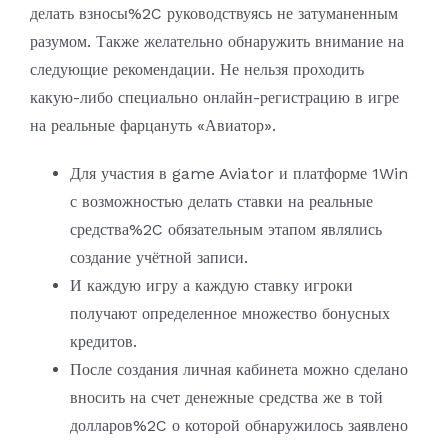
делать взносы%2C руководствуясь не затуманенным
разумом. Также желательно обнаружить внимание на
следующие рекомендации. Не нельзя проходить
какую-либо специально онлайн-регистрацию в игре
на реальные фарцануть «Авиатор».
Для участия в game Aviator и платформе 1Win
с возможностью делать ставки на реальные
средства%2C обязательным этапом являлись
создание учётной записи.
И каждую игру а каждую ставку игроки
получают определенное множество бонусных
кредитов.
После создания личная кабинета можно сделано
вносить на счет денежные средства же в той
долларов%2C о которой обнаружилось заявлено