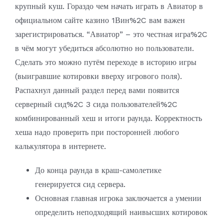
крупный куш. Гораздо чем начать играть в Авиатор в
официальном сайте казино 1Вин%2C вам важен
зарегистрироваться. “Авиатор” – это честная игра%2C
в чём могут убедиться абсолютно но пользователи.
Сделать это можно путём переходе в историю игры
(выигравшие котировки вверху игрового поля).
Распахнул данный раздел перед вами появится
серверный сид%2C 3 сида пользователей%2C
комбинированный хеш и итоги раунда. Корректность
хеша надо проверить при посторонней любого
калькулятора в интернете.
До конца раунда в краш-самолетике
генерируется сид сервера.
Основная главная игрока заключается а умении
определить неподходящий наивысших котировок