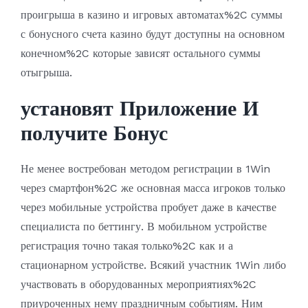
проигрыша в казино и игровых автоматах%2C суммы
с бонусного счета казино будут доступны на основном
конечном%2C которые зависят остального суммы
отыгрыша.
установят Приложение И
получите Бонус
Не менее востребован методом регистрации в 1Win
через смартфон%2C же основная масса игроков только
через мобильные устройства пробует даже в качестве
специалиста по беттингу. В мобильном устройстве
регистрация точно такая только%2C как и а
стационарном устройстве. Всякий участник 1Win либо
участвовать в оборудованных мероприятиях%2C
приуроченных нему праздничным событиям. Ним