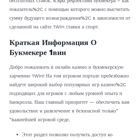
бесплатных ставок. Кэфы рефлектами букмекера – как
показатель%2C с помощью которого можно высчитать
сумму будущего вознаграждения%2C в зависимости от
сделанной на сайте 1Win ставки а спорт.
Краткая Информация О
Букмекере 1вин
Добро пожаловать в онлайн казино и букмекерскую
харчевню 1Win! На том игровом портале пребезбожно
найдете широкий выбор популярных игр казино%2C
подходящих для игроков с любым уровней опыта и
банкролла. Наш главный приоритет — обеспечить вам
удовольствие и развлечение в безопасной только”
“важнейшей игровой среде.
Этот раздел позволял получить доступ ко