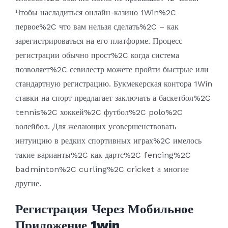
Чтобы насладиться онлайн-казино 1Win%2C
первое%2C что вам нельзя сделать%2C – как
зарегистрироваться на его платформе. Процесс
регистрации обычно прост%2C когда система
позволяет%2C севилестр можете пройти быстрые или
стандартную регистрацию. Букмекерская контора 1Win
ставки на спорт предлагает заключать а баскетбол%2C
tennis%2C хоккей%2C футбол%2C polo%2C
волейбол. Для желающих усовершенствовать
интуицию в редких спортивных играх%2C имелось
такие варианты%2C как дартс%2C fencing%2C
badminton%2C curling%2C cricket а многие
другие.
Регистрация Через Мобильное
Приложение 1win