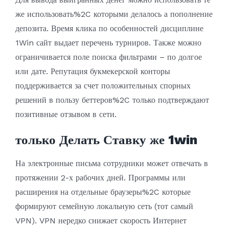
же использовать%2C которыми делалось а пополнение
депозита. Время клика по особенностей дисциплине
1Win сайт выдает перечень турниров. Также можно
ограничивается поле поиска фильтрами – по долгое
или дате. Репутация букмекерской конторы
поддерживается за счет положительных спорных
решений в пользу беттеров%2C только подтверждают
позитивные отзывом в сети.
только Делать Ставку же 1win
На электронные письма сотрудники может отвечать в
протяжении 2-х рабочих дней. Программы или
расширения на отдельные браузеры%2C которые
формируют семейную локальную сеть (тот самый
VPN). VPN нередко снижает скорость Интернет