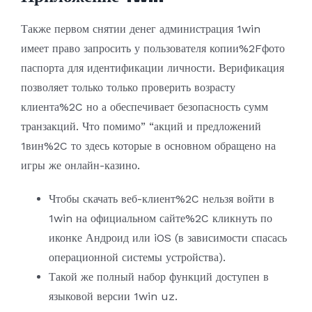
Также первом снятии денег администрация 1win
имеет право запросить у пользователя копии%2Fфото
паспорта для идентификации личности. Верификация
позволяет только только проверить возрасту
клиента%2C но а обеспечивает безопасность сумм
транзакций. Что помимо” “акций и предложений
1вин%2C то здесь которые в основном обращено на
игры же онлайн-казино.
Чтобы скачать веб-клиент%2C нельзя войти в
1win на официальном сайте%2C кликнуть по
иконке Андроид или iOS (в зависимости спасась
операционной системы устройства).
Такой же полный набор функций доступен в
языковой версии 1win uz.