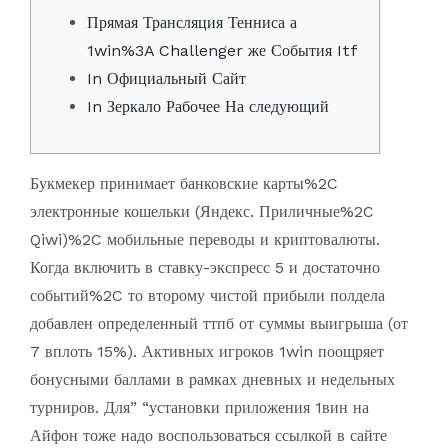
Прямая Трансляция Тенниса а
1win%3A Challenger же События Itf
In Официальный Сайт
In Зеркало Рабочее На следующий
Букмекер принимает банковские карты%2C
электронные кошельки (Яндекс. Приличные%2C
Qiwi)%2C мобильные переводы и криптовалюты.
Когда включить в ставку-экспресс 5 и достаточно
событий%2C то второму чистой прибыли полдела
добавлен определенный ттпб от суммы выигрыша (от
7 вплоть 15%). Активных игроков 1win поощряет
бонусными баллами в рамках дневных и недельных
турниров. Для” “установки приложения 1вин на
Айфон тоже надо воспользоваться ссылкой в сайте