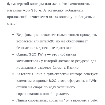
букмекерской конторы или же найти самостоятельно в
магазине App Store. А установку мобильных
приложений начисляется 5000 копейку на бонусный
счет.
Верификация позволяет только только проверить
возрастом клиента%2C но же обеспечивает
безопасность денежные транзакций.
Однако%2C 1Win — это глобальная
компания%2C у которой доставало ресурсов для
нормальных разделов Спорт а Казино.
Категория Лайв в букмекерской конторе советует
клиентам опционал%2C этого оформлять в 1Win
ставки на спорт по ходу успешного
соревнования в онлайн режиме.
Линия спортивных событий 1win включая в себя