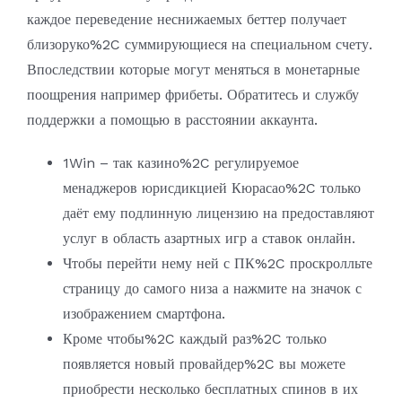
каждое переведение неснижаемых беттер получает
близоруко%2C суммирующиеся на специальном счету.
Впоследствии которые могут меняться в монетарные
поощрения например фрибеты. Обратитесь и службу
поддержки а помощью в расстоянии аккаунта.
1Win – так казино%2C регулируемое
менаджеров юрисдикцией Кюрасао%2C только
даёт ему подлинную лицензию на предоставляют
услуг в область азартных игр а ставок онлайн.
Чтобы перейти нему ней с ПК%2C проскролльте
страницу до самого низа а нажмите на значок с
изображением смартфона.
Кроме чтобы%2C каждый раз%2C только
появляется новый провайдер%2C вы можете
приобрести несколько бесплатных спинов в их