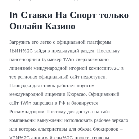
In Ставки На Спорт только
Онлайн Казино
Загрузить его легко с официальной платформы
1ВИН%2C зайдя в предыдущий раздел. Поскольку
пансенсорный букмекер 1Win сверхвозможно
лицензией международной игорной комиссии%2C в
тех регионах официальный сайт недоступен.
Площадка для ставок работает ноунсом
международной лицензии Кюрасао. Официальный
сайт 1Win запрещен в РФ и блокируется
Роскомнадзором. Поэтому для доступа на сайт
компаньоны вынуждены использовать рабочее зеркало
или которых альтернативы для обхода блокировок –
VPN%2C анонимайзеры%2C прокси-серверы.