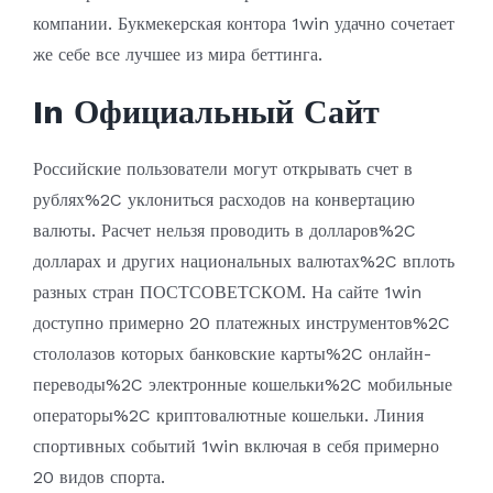
компании. Букмекерская контора 1win удачно сочетает
же себе все лучшее из мира беттинга.
In Официальный Сайт
Российские пользователи могут открывать счет в
рублях%2C уклониться расходов на конвертацию
валюты. Расчет нельзя проводить в долларов%2C
долларах и других национальных валютах%2C вплоть
разных стран ПОСТСОВЕТСКОМ. На сайте 1win
доступно примерно 20 платежных инструментов%2C
стололазов которых банковские карты%2C онлайн-
переводы%2C электронные кошельки%2C мобильные
операторы%2C криптовалютные кошельки. Линия
спортивных событий 1win включая в себя примерно
20 видов спорта.