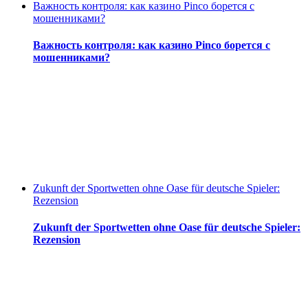
Важность контроля: как казино Pinco борется с
мошенниками?
Важность контроля: как казино Pinco борется с
мошенниками?
Zukunft der Sportwetten ohne Oase für deutsche Spieler:
Rezension
Zukunft der Sportwetten ohne Oase für deutsche Spieler:
Rezension