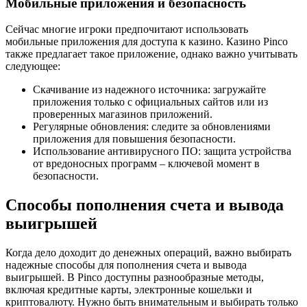
Мобильные приложения и безопасность
Сейчас многие игроки предпочитают использовать
мобильные приложения для доступа к казино. Казино Pinco
также предлагает такое приложение, однако важно учитывать
следующее:
Скачивание из надежного источника: загружайте
приложения только с официальных сайтов или из
проверенных магазинов приложений.
Регулярные обновления: следите за обновлениями
приложения для повышения безопасности.
Использование антивирусного ПО: защита устройства
от вредоносных программ – ключевой момент в
безопасности.
Способы пополнения счета и вывода
выигрышей
Когда дело доходит до денежных операций, важно выбирать
надежные способы для пополнения счета и вывода
выигрышей. В Pinco доступны разнообразные методы,
включая кредитные карты, электронные кошельки и
криптовалюту. Нужно быть внимательным и выбирать только