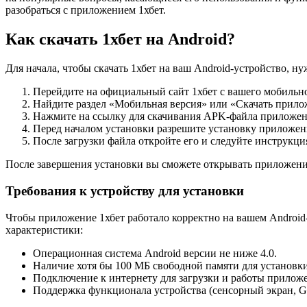
разобраться с приложением 1хбет.
Как скачать 1хбет на Android?
Для начала, чтобы скачать 1хбет на ваш Android-устройство, 
Перейдите на официальный сайт 1хбет с вашего мобильно
Найдите раздел «Мобильная версия» или «Скачать прило
Нажмите на ссылку для скачивания APK-файла приложен
Перед началом установки разрешите установку приложени
После загрузки файла откройте его и следуйте инструкци
После завершения установки вы сможете открывать приложение, 
Требования к устройству для установки
Чтобы приложение 1хбет работало корректно на вашем Androi
характеристики:
Операционная система Android версии не ниже 4.0.
Наличие хотя бы 100 МБ свободной памяти для установки
Подключение к интернету для загрузки и работы прилож
Поддержка функционала устройства (сенсорный экран, GP