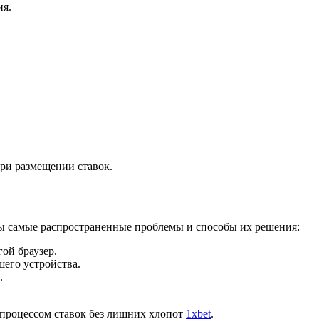
ия.
при размещении ставок.
ы самые распространенные проблемы и способы их решения:
ой браузер.
шего устройства.
.
 процессом ставок без лишних хлопот
1xbet
.