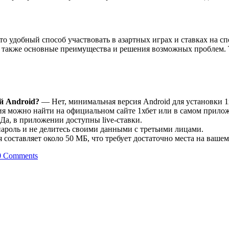
о удобный способ участвовать в азартных играх и ставках на с
а также основные преимущества и решения возможных проблем. 
ей Android?
— Нет, минимальная версия Android для установки 1
 можно найти на официальном сайте 1хбет или в самом прило
а, в приложении доступны live-ставки.
роль и не делитесь своими данными с третьими лицами.
оставляет около 50 МБ, что требует достаточно места на вашем
0 Comments