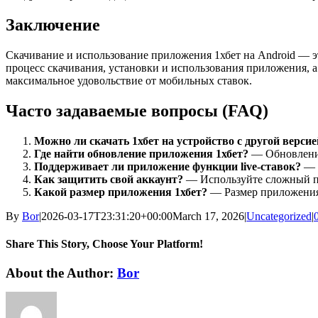
Заключение
Скачивание и использование приложения 1хбет на Android — эт
процесс скачивания, установки и использования приложения, 
максимальное удовольствие от мобильных ставок.
Часто задаваемые вопросы (FAQ)
Можно ли скачать 1хбет на устройство с другой верси
Где найти обновление приложения 1хбет?
— Обновления
Поддерживает ли приложение функции live-ставок?
— Д
Как защитить свой аккаунт?
— Используйте сложный па
Какой размер приложения 1хбет?
— Размер приложения с
By
Bor
|
2026-03-17T23:31:20+00:00
March 17, 2026
|
Uncategorized
|
Share This Story, Choose Your Platform!
Facebook
Twitter
Reddit
LinkedIn
WhatsApp
Tumblr
Pinterest
Vk
Xing
Email
About the Author:
Bor