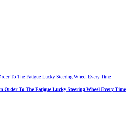
Order To The Fatigue Lucky Steering Wheel Every Time
In Order To The Fatigue Lucky Steering Wheel Every Time