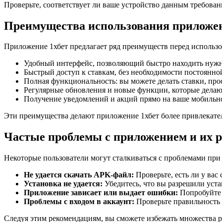
Проверьте, соответствует ли ваше устройство данным требован
Преимущества использования приложен
Приложение 1хбет предлагает ряд преимуществ перед использо
Удобный интерфейс, позволяющий быстро находить нужн
Быстрый доступ к ставкам, без необходимости постоянной
Полная функциональность: вы можете делать ставки, про
Регулярные обновления и новые функции, которые дела
Получение уведомлений и акций прямо на ваше мобильно
Эти преимущества делают приложение 1хбет более привлекател
Частые проблемы с приложением и их 
Некоторые пользователи могут сталкиваться с проблемами пр
Не удается скачать APK-файл:
Проверьте, есть ли у вас
Установка не удается:
Убедитесь, что вы разрешили уста
Приложение зависает или выдает ошибки:
Попробуйте 
Проблемы с входом в аккаунт:
Проверьте правильность 
Следуя этим рекомендациям, вы сможете избежать множества 