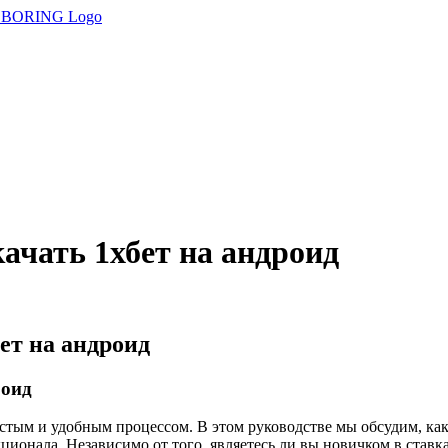
ачать 1хбет на андроид
ет на андроид
роид
стым и удобным процессом. В этом руководстве мы обсудим, как
ционала. Независимо от того, являетесь ли вы новичком в став