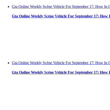
Gta Online Weekly Scène Vehicle For September 17: How In 
Gta Online Weekly Scène Vehicle For September 17: How 
Gta Online Weekly Scène Vehicle For September 17: How In 
Gta Online Weekly Scène Vehicle For September 17: How 