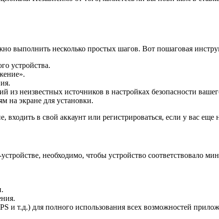
нужно выполнить несколько простых шагов. Вот пошаговая инстру
го устройства.
жение».
ия.
й из неизвестных источников в настройках безопасности вашег
ям на экране для установки.
входить в свой аккаунт или регистрироваться, если у вас еще н
d-устройстве, необходимо, чтобы устройство соответствовало 
.
ения.
S и т.д.) для полного использования всех возможностей прилож