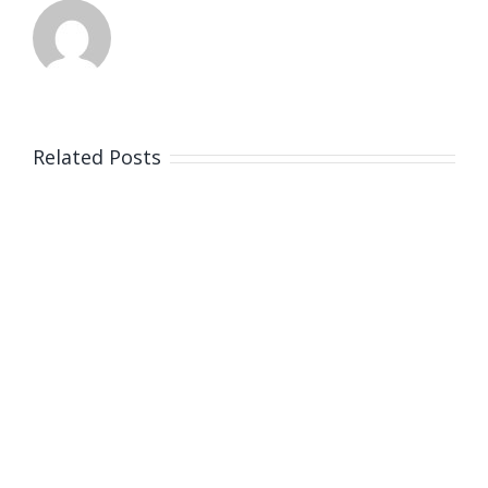
Related Posts