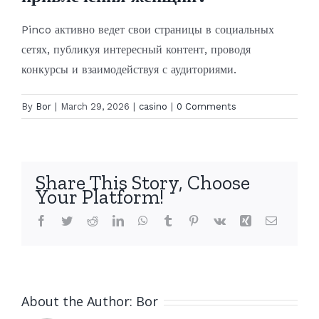
Pinco активно ведет свои страницы в социальных
сетях, публикуя интересный контент, проводя
конкурсы и взаимодействуя с аудиториями.
By
Bor
|
March 29, 2026
|
casino
|
0 Comments
Share This Story, Choose
Your Platform!
Facebook
Twitter
Reddit
LinkedIn
WhatsApp
Tumblr
Pinterest
Vk
Xing
Email
About the Author:
Bor