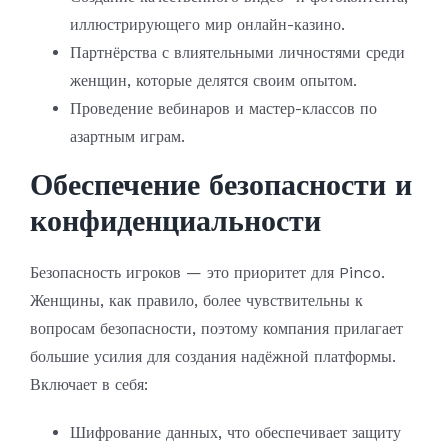
иллюстрирующего мир онлайн-казино.
Партнёрства с влиятельными личностями среди
женщин, которые делятся своим опытом.
Проведение вебинаров и мастер-классов по
азартным играм.
Обеспечение безопасности и
конфиденциальности
Безопасность игроков — это приоритет для Pinco.
Женщины, как правило, более чувствительны к
вопросам безопасности, поэтому компания прилагает
большие усилия для создания надёжной платформы.
Включает в себя:
Шифрование данных, что обеспечивает защиту