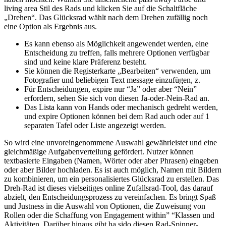
living area Stil des Rads und klicken Sie auf die Schaltfläche
„Drehen“. Das Glücksrad wählt nach dem Drehen zufällig noch
eine Option als Ergebnis aus.
Es kann ebenso als Möglichkeit angewendet werden, eine
Entscheidung zu treffen, falls mehrere Optionen verfügbar
sind und keine klare Präferenz besteht.
Sie können die Registerkarte „Bearbeiten“ verwenden, um
Fotografier und beliebigen Text message einzufügen, z.
Für Entscheidungen, expire nur “Ja” oder aber “Nein”
erfordern, sehen Sie sich von diesen Ja-oder-Nein-Rad an.
Das Lista kann von Hands oder mechanisch gedreht werden,
und expire Optionen können bei dem Rad auch oder auf 1
separaten Tafel oder Liste angezeigt werden.
So wird eine unvoreingenommene Auswahl gewährleistet und eine
gleichmäßige Aufgabenverteilung gefördert. Nutzer können
textbasierte Eingaben (Namen, Wörter oder aber Phrasen) eingeben
oder aber Bilder hochladen. Es ist auch möglich, Namen mit Bildern
zu kombinieren, um ein personalisiertes Glücksrad zu erstellen. Das
Dreh-Rad ist dieses vielseitiges online Zufallsrad-Tool, das darauf
abzielt, den Entscheidungsprozess zu vereinfachen. Es bringt Spaß
und Justness in die Auswahl von Optionen, die Zuweisung von
Rollen oder die Schaffung von Engagement within” “Klassen und
Aktivitäten. Darüber hinaus gibt ha sido diesen Rad-Spinner-