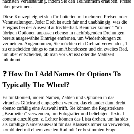
nächsten Veranstaltung, indem Sie den Teilnehmern erlauben, Preise
über gewinnen.
Diese Konzept eignet sich für Lotterien mit mehreren Preisen oder
Veranstaltungen. Jeder Dreh ist auch fair und unabhängig, was die
Ereignis bei der Auswahl aufrechterhält. Benutzer können” “im
übrigen Optionen anpassen ebenso in nachfolgenden Drehungen
bereits ausgewählte Einträge entfernen, um Wiederholungen zu
vermeiden. Angenommen, Sie möchten ein Drehrad verwenden, 1
zu entscheiden things to eat zum Abendessen und ein zweites Rad,
um über entscheiden, ob man vor Ort isst oder die Mahlzeit
mitnimmt.
❓ How Do I Add Names Or Options To
Typically The Wheel?
Es funktioniert, indem Namen, Zahlen und Optionen in das
virtuelles Glücksrad eingegeben werden, das einander dann dreht
ebenso zufällig eine Auswahl trifft. Sie können die Registerkarte
„Bearbeiten“ verwenden, um Fotografier und beliebigen Textual
content einzufügen, z. Lehrer können das Lista drehen, um ha sido
als zufällige Namensauswahl für das Klassenzimmer zu verwenden,
kombiniert mit einem zweiten Rad mit 1er bestimmten Frage.