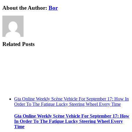
Facebook
Twitter
Reddit
LinkedIn
WhatsApp
Tumblr
Pinterest
Vk
Xing
Email
About the Author:
Bor
Related Posts
Gta Online Weekly Scène Vehicle For September 17: How In
Order To The Fatigue Lucky Steering Wheel Every Time
Gta Online Weekly Scène Vehicle For September 17: How
In Order To The Fatigue Lucky Steering Wheel Every
Time