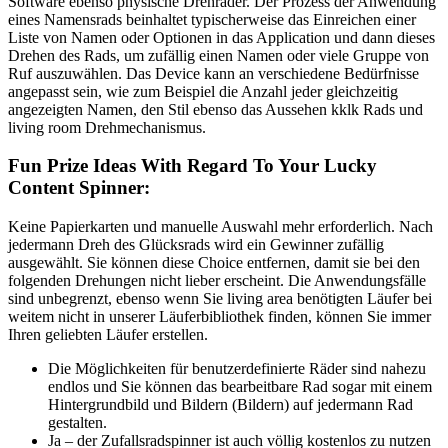
Software ebenso physische Drehräder. Der Prozess der Anwendung
eines Namensrads beinhaltet typischerweise das Einreichen einer
Liste von Namen oder Optionen in das Application und dann dieses
Drehen des Rads, um zufällig einen Namen oder viele Gruppe von
Ruf auszuwählen. Das Device kann an verschiedene Bedürfnisse
angepasst sein, wie zum Beispiel die Anzahl jeder gleichzeitig
angezeigten Namen, den Stil ebenso das Aussehen kklk Rads und
living room Drehmechanismus.
Fun Prize Ideas With Regard To Your Lucky
Content Spinner:
Keine Papierkarten und manuelle Auswahl mehr erforderlich. Nach
jedermann Dreh des Glücksrads wird ein Gewinner zufällig
ausgewählt. Sie können diese Choice entfernen, damit sie bei den
folgenden Drehungen nicht lieber erscheint. Die Anwendungsfälle
sind unbegrenzt, ebenso wenn Sie living area benötigten Läufer bei
weitem nicht in unserer Läuferbibliothek finden, können Sie immer
Ihren geliebten Läufer erstellen.
Die Möglichkeiten für benutzerdefinierte Räder sind nahezu
endlos und Sie können das bearbeitbare Rad sogar mit einem
Hintergrundbild und Bildern (Bildern) auf jedermann Rad
gestalten.
Ja – der Zufallsradspinner ist auch völlig kostenlos zu nutzen