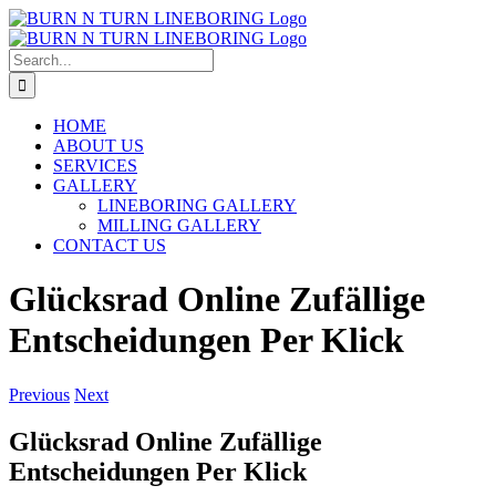
Skip
to
content
Search
for:
HOME
ABOUT US
SERVICES
GALLERY
LINEBORING GALLERY
MILLING GALLERY
CONTACT US
Glücksrad Online Zufällige
Entscheidungen Per Klick
Previous
Next
Glücksrad Online Zufällige
Entscheidungen Per Klick