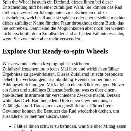
Spin the Wheel ist auch ein Drehrad, dieses Ihnen bei dieser
Entscheidung hilft bei einer zufälligen Wahl. Sie können das Rad
drehen, o zwischen Jobangeboten zu entscheiden und zu
entscheiden, welches Runde sie spielen oder aber erstellen möchten
dieses zufälliger Name für eine Figur throughout einem Buch, das
Sie schreiben. Damit sind die Möglichkeiten aber noch bei weitem
nicht erschöpft, denn Zufallsräder sind auf jeden Fall interessanter,
wenn Sie zwei oder aber mehr verwenden…
Explore Our Ready-to-spin Wheels
Wir verwenden einen kryptographisch sicheren
Zufallszahlengenerator, o jedes Mal faire und wirklich zufällige
Ergebnisse zu gewährleisten. Dieses Zufallsrad ist echt besonders
beliebt für Verlosungen, Teambuilding-Events darüber hinaus
Bildungseinrichtungen. Mit lediglich einem Klick erlangen Nutzer
ein faires und zufälliges Bilanzaufstellung, was es über einem
praktischen Instrument für verschiedene Zwecke macht. Derzeit
wählt das Dreh-Rad bei jedem Dreh einen Gewinner aus, o
Zufälligkeit und Transparenz zu gewährleisten. Für mehrere
Gewinner können die Benutzer das Rad wiederholt drehen, um
zusätzliche Teilnehmer auszuwählen.
Fällt es Ihnen schwer zu befinden, was Sie über Mittag essen