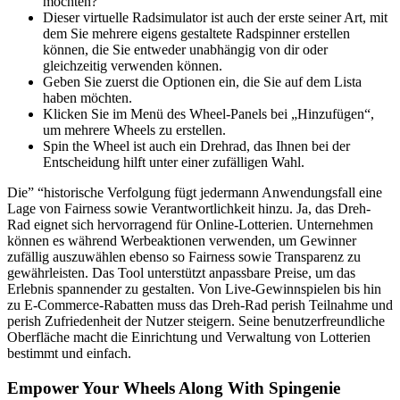
möchten?
Dieser virtuelle Radsimulator ist auch der erste seiner Art, mit
dem Sie mehrere eigens gestaltete Radspinner erstellen
können, die Sie entweder unabhängig von dir oder
gleichzeitig verwenden können.
Geben Sie zuerst die Optionen ein, die Sie auf dem Lista
haben möchten.
Klicken Sie im Menü des Wheel-Panels bei „Hinzufügen“,
um mehrere Wheels zu erstellen.
Spin the Wheel ist auch ein Drehrad, das Ihnen bei der
Entscheidung hilft unter einer zufälligen Wahl.
Die” “historische Verfolgung fügt jedermann Anwendungsfall eine
Lage von Fairness sowie Verantwortlichkeit hinzu. Ja, das Dreh-
Rad eignet sich hervorragend für Online-Lotterien. Unternehmen
können es während Werbeaktionen verwenden, um Gewinner
zufällig auszuwählen ebenso so Fairness sowie Transparenz zu
gewährleisten. Das Tool unterstützt anpassbare Preise, um das
Erlebnis spannender zu gestalten. Von Live-Gewinnspielen bis hin
zu E-Commerce-Rabatten muss das Dreh-Rad perish Teilnahme und
perish Zufriedenheit der Nutzer steigern. Seine benutzerfreundliche
Oberfläche macht die Einrichtung und Verwaltung von Lotterien
bestimmt und einfach.
Empower Your Wheels Along With Spingenie