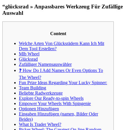
“glücksrad » Anpassbares Werkzeug Für Zufällige
Auswahl
Content
Welche Arten Von Glücksrädern Kann Ich Mit
Dem Tool Erstellen?
Mlb Wheel
Glücksrad
Zufälliger Namensauswähler
❓ How Do I Add Names Or Even Options To
The Wheel?
Fun Prize Ideas Regarding Your Lucky Spinner:
Team Building
Beliebte Radwerkzeuge
Explore Our Ready-to-spin Wheels
Empower Your Wheels With Spingenie
Optionen Hinzufügen
Eingaben Hinzufügen (namen, Bilder Oder
Beides)
What Is Trader Wheel?
Picker Wheel: The Greatest On-line Random