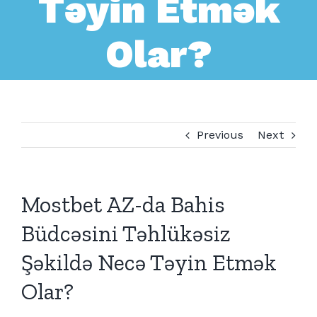
Təyin Etmək
Olar?
Previous
Next
Mostbet AZ-da Bahis
Büdcəsini Təhlükəsiz
Şəkildə Necə Təyin Etmək
Olar?