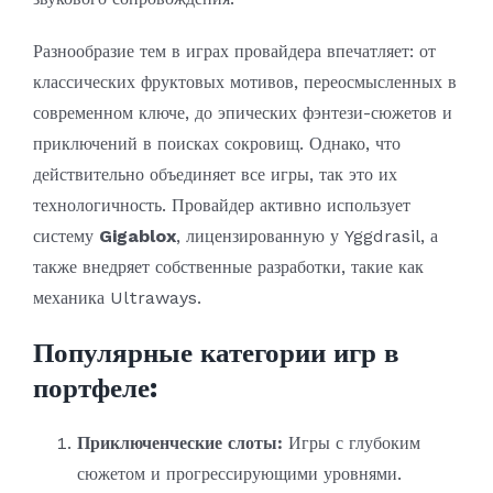
Разнообразие тем в играх провайдера впечатляет: от
классических фруктовых мотивов, переосмысленных в
современном ключе, до эпических фэнтези-сюжетов и
приключений в поисках сокровищ. Однако, что
действительно объединяет все игры, так это их
технологичность. Провайдер активно использует
систему
Gigablox
, лицензированную у Yggdrasil, а
также внедряет собственные разработки, такие как
механика Ultraways.
Популярные категории игр в
портфеле:
Приключенческие слоты:
Игры с глубоким
сюжетом и прогрессирующими уровнями.