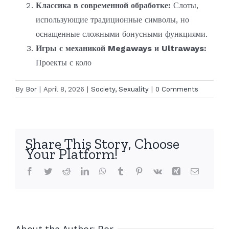
Классика в современной обработке:
Слоты,
использующие традиционные символы, но
оснащенные сложными бонусными функциями.
Игры с механикой Megaways и Ultraways:
Проекты с коло
By
Bor
|
April 8, 2026
|
Society, Sexuality
|
0 Comments
Share This Story, Choose
Your Platform!
Facebook
Twitter
Reddit
LinkedIn
WhatsApp
Tumblr
Pinterest
Vk
Xing
Email