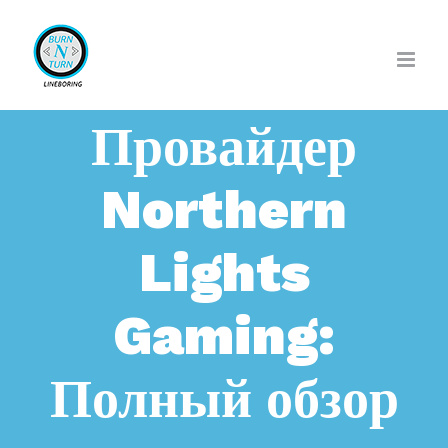
Skip
to
content
Провайдер
Northern
Lights
Gaming:
Полный обзор