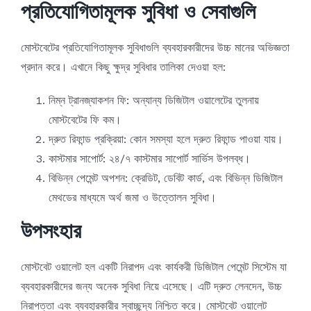
প্রতিযোগিতামূলক সুবিধা ও সেবাগুলি
মোস্টবেটের প্রতিযোগিতামূলক সুবিধাগুলি ব্যবহারকারীদের উচ্চ মানের অভিজ্ঞতা
প্রদান করে। এখানে কিছু ক্ষুদ্র সুবিধার তালিকা দেওয়া হল:
নিম্ন ট্রানজ্যাকশন ফি: অন্যান্য ডিজিটাল ওয়ালেটের তুলনায়
মোস্টবেটের ফি কম।
দ্রুত রিফান্ড প্রক্রিয়া: কোন সমস্যা হলে দ্রুত রিফান্ড পাওয়া যায়।
কাস্টমার সাপোর্ট: ২৪/৭ কাস্টমার সাপোর্ট সার্ভিস উপলব্ধ।
বিভিন্ন পেমেন্ট অপশন: ক্রেডিট, ডেবিট কার্ড, এবং বিভিন্ন ডিজিটাল
মেথডের মাধ্যমে অর্থ জমা ও উত্তোলন সুবিধা।
উপসংহার
মোস্টবেট ওয়ালেট হল একটি নিরাপদ এবং কার্যকরী ডিজিটাল পেমেন্ট সিস্টেম যা
ব্যবহারকারীদের জন্য অনেক সুবিধা নিয়ে এসেছে। এটি দ্রুত লেনদেন, উচ্চ
নিরাপত্তা এবং ব্যবহারকারীর স্বাচ্ছন্দ্য নিশ্চিত করে। মোস্টবেট ওয়ালেট