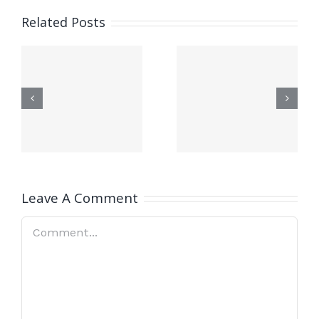
Vehicle
Vehicle
Related Posts
For
For
r
September
September
n
17: How In
17: How In
Order To
Order To
The
The
Fatigue
Fatigue
Leave A Comment
Lucky
Lucky
Comment
Steering
Steering
Wheel
Wheel
Every
Every
Time
Time