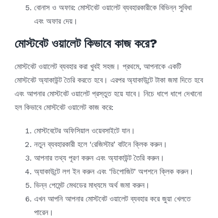
বোনাস ও অফার: মোস্টবেট ওয়ালেট ব্যবহারকারীকে বিভিন্ন সুবিধা
এবং অফার দেয়।
মোস্টবেট ওয়ালেট কিভাবে কাজ করে?
মোস্টবেট ওয়ালেট ব্যবহার করা খুবই সহজ। প্রথমে, আপনাকে একটি
মোস্টবেট অ্যাকাউন্ট তৈরি করতে হবে। এরপর অ্যাকাউন্টে টাকা জমা দিতে হবে
এবং আপনার মোস্টবেট ওয়ালেট প্রস্তুত হয়ে যাবে। নিচে ধাপে ধাপে দেখানো
হল কিভাবে মোস্টবেট ওয়ালেট কাজ করে:
মোস্টবেটের অফিসিয়াল ওয়েবসাইটে যান।
নতুন ব্যবহারকারী হলে ‘রেজিস্টার’ বাটনে ক্লিক করুন।
আপনার তথ্য পূরণ করুন এবং অ্যাকাউন্ট তৈরি করুন।
অ্যাকাউন্টে লগ ইন করুন এবং ‘ডিপোজিট’ অপশনে ক্লিক করুন।
ভিন্ন পেমেন্ট মেথডের মাধ্যমে অর্থ জমা করুন।
এখন আপনি আপনার মোস্টবেট ওয়ালেট ব্যবহার করে জুয়া খেলতে
পারেন।