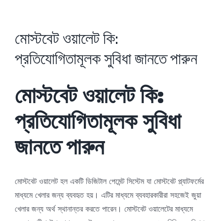
মোস্টবেট ওয়ালেট কি:
প্রতিযোগিতামূলক সুবিধা জানতে পারুন
মোস্টবেট ওয়ালেট কি:
প্রতিযোগিতামূলক সুবিধা
জানতে পারুন
মোস্টবেট ওয়ালেট হল একটি ডিজিটাল পেমেন্ট সিস্টেম যা মোস্টবেট প্ল্যাটফর্মের
মাধ্যমে খেলার জন্য ব্যবহৃত হয়। এটির মাধ্যমে ব্যবহারকারীরা সহজেই জুয়া
খেলার জন্য অর্থ স্থানান্তর করতে পারেন। মোস্টবেট ওয়ালেটের মাধ্যমে