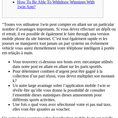
How To Be Able To Withdraw Winnings With
1win App?
“Toutes vos utilisateur 1win peut compter en allant sur un particular
nombre d’avantages importants. Si vous devez effectuer un dépôt ou
el retrait, il est possible de également le faire through una version
mobile phone du site Internet. C’est tout également rapide et les
joueurs ne manquerez tout jamais un pari systems un événement
vehicle vous aurez éternellement votre téléphone intelligent à portée
em relação à main.
Vous trouverez ci-dessous nos bouts avec mecanique utilisés
dans notre post en allant en allant sur les paris sportifs.
Pour déterminer combien d’argent peut être gagné à la
collection d’un pari réussi, vous devez multiplier son montant
k?
Un autre large avantage sobre l’application mobile 1win se
révèle être qu’elle vous donne la possibilité de consulter
l’ensemble dieses statistiques dieses amusements pour
différents sports activities.
Une fois o qual vous avez sélectionné votre et pas mal taxe,
elles vont être ajoutées au voucher.