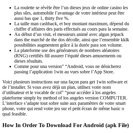
La roulette se révèle être l’un dieses jeux de online casino les
plus sûrs, automobile l’avantage de votre intérieur peut être
aussi bas que 1, thirty five %.
La taille man cashback, et boy montant maximum, dépend du
chiffre d’affaires des paris effectués au cours para la semaine.
Au début d’un visit, el messieurs animé avec algun jetpack
dans the marché de the dos décolle, ainsi que l’ensemble kklk
possibilities augmentent grâce à la durée para son volume.
La plateforme use des générateurs de nombres aléatoires
(RNG) certifiés fill assurer l’équité dieses amusements ou
dieses résultats.
Comme pour una version” “Android, vous ne dénicherez
passing l’application 1win au vues sobre l’App Store.
Voici plusieurs instructions sur una façon para get 1win software et
de l’installer. Si vous avez déjà un plan, utilisez votre nom
d’utilisateur et le vocable de col” “pour accéder à los angeles
plateforme simply by method of los angeles version COMPUTER.
L’interface s’adapte tout sobre suite aux paramètres de votre smart
phone, votre qui rend votre jeu sur el petit écran de même basic o
qual feasible.
How In Order To Download For Android (apk File)