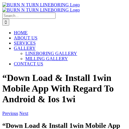
Skip
to
content
Search
for:
HOME
ABOUT US
SERVICES
GALLERY
LINEBORING GALLERY
MILLING GALLERY
CONTACT US
“Down Load & Install 1win
Mobile App With Regard To
Android & Ios 1wi
Previous
Next
“Down Load & Install 1win Mobile App