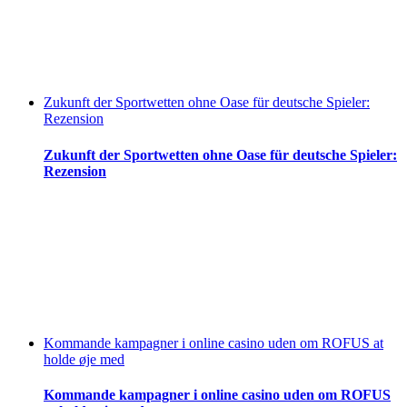
Zukunft der Sportwetten ohne Oase für deutsche Spieler:
Rezension
Zukunft der Sportwetten ohne Oase für deutsche Spieler:
Rezension
Kommande kampagner i online casino uden om ROFUS at
holde øje med
Kommande kampagner i online casino uden om ROFUS