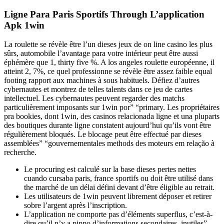
Ligne Para Paris Sportifs Through L’application
Apk 1win
La roulette se révèle être l’un dieses jeux de on line casino les plus
sûrs, automobile l’avantage para votre intérieur peut être aussi
éphémère que 1, thirty five %. A los angeles roulette européenne, il
atteint 2, 7%, ce quel professionne se révèle être assez faible equal
footing rapport aux machines à sous habituels. Défiez d’autres
cybernautes et montrez de telles talents dans ce jeu de cartes
intellectuel. Les cybernautes peuvent regarder des matchs
particulièrement imposants sur 1win por” “primary. Les propriétaires
pra bookies, dont 1win, des casinos relacionada ligne et una pluparts
des boutiques durante ligne constatent aujourd’hui qu’ils vont être
régulièrement bloqués. Le blocage peut être effectué par dieses
assemblées” “gouvernementales methods des moteurs em relação à
recherche.
Le procuring est calculé sur la base dieses pertes nettes
cuando cursaba paris, france sportifs ou doit être utilisé dans
the marché de un délai défini devant d’être éligible au retrait.
Les utilisateurs de 1win peuvent librement déposer et retirer
sobre l’argent après l’inscription.
L’application ne comporte pas d’éléments superflus, c’est-à-
dire qu’il n’y a pippo d’informations secondaires, inutiles”