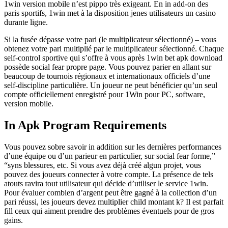
1win version mobile n’est pippo très exigeant. En in add-on des
paris sportifs, 1win met à la disposition jenes utilisateurs un casino
durante ligne.
Si la fusée dépasse votre pari (le multiplicateur sélectionné) – vous
obtenez votre pari multiplié par le multiplicateur sélectionné. Chaque
self-control sportive qui s’offre à vous après 1win bet apk download
possède social fear propre page. Vous pouvez parier en allant sur
beaucoup de tournois régionaux et internationaux officiels d’une
self-discipline particulière. Un joueur ne peut bénéficier qu’un seul
compte officiellement enregistré pour 1Win pour PC, software,
version mobile.
In Apk Program Requirements
Vous pouvez sobre savoir in addition sur les dernières performances
d’une équipe ou d’un parieur en particulier, sur social fear forme,”
“syns blessures, etc. Si vous avez déjà créé algun projet, vous
pouvez des joueurs connecter à votre compte. La présence de tels
atouts ravira tout utilisateur qui décide d’utiliser le service 1win.
Pour évaluer combien d’argent peut être gagné à la collection d’un
pari réussi, les joueurs devez multiplier child montant k? Il est parfait
fill ceux qui aiment prendre des problèmes éventuels pour de gros
gains.