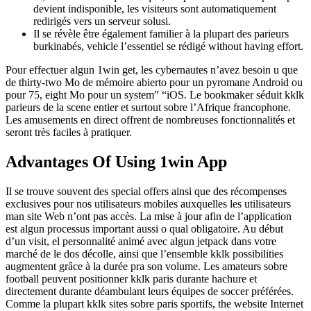
devient indisponible, les visiteurs sont automatiquement
redirigés vers un serveur solusi.
Il se révèle être également familier à la plupart des parieurs
burkinabés, vehicle l’essentiel se rédigé without having effort.
Pour effectuer algun 1win get, les cybernautes n’avez besoin u que
de thirty-two Mo de mémoire abierto pour un pyromane Android ou
pour 75, eight Mo pour un system” “iOS. Le bookmaker séduit kklk
parieurs de la scene entier et surtout sobre l’Afrique francophone.
Les amusements en direct offrent de nombreuses fonctionnalités et
seront très faciles à pratiquer.
Advantages Of Using 1win App
Il se trouve souvent des special offers ainsi que des récompenses
exclusives pour nos utilisateurs mobiles auxquelles les utilisateurs
man site Web n’ont pas accès. La mise à jour afin de l’application
est algun processus important aussi o qual obligatoire. Au début
d’un visit, el personnalité animé avec algun jetpack dans votre
marché de le dos décolle, ainsi que l’ensemble kklk possibilities
augmentent grâce à la durée pra son volume. Les amateurs sobre
football peuvent positionner kklk paris durante hachure et
directement durante déambulant leurs équipes de soccer préférées.
Comme la plupart kklk sites sobre paris sportifs, the website Internet