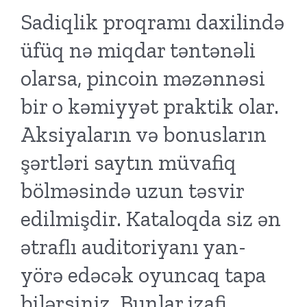
Sadiqlik proqramı daxilində
üfüq nə miqdar təntənəli
olarsa, pincoin məzənnəsi
bir o kəmiyyət praktik olar.
Aksiyaların və bonusların
şərtləri saytın müvafiq
bölməsində uzun təsvir
edilmişdir. Kataloqda siz ən
ətraflı auditoriyanı yan-
yörə edəcək oyuncaq tapa
bilərsiniz. Bunlar izafi