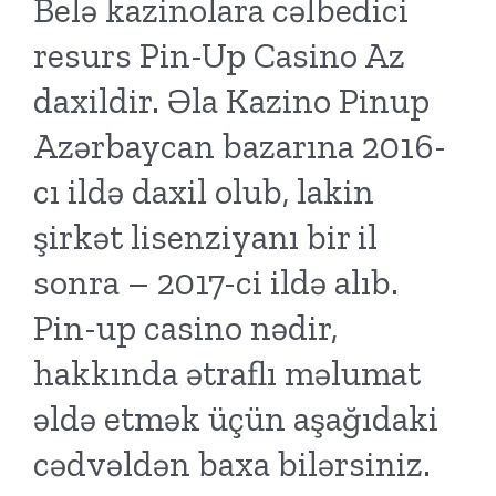
Belə kazinolara cəlbedici
resurs Pin-Up Casino Az
daxildir. Əla Kazino Pinup
Azərbaycan bazarına 2016-
cı ildə daxil olub, lakin
şirkət lisenziyanı bir il
sonra – 2017-ci ildə alıb.
Pin-up casino nədir,
hakkında ətraflı məlumat
əldə etmək üçün aşağıdaki
cədvəldən baxa bilərsiniz.