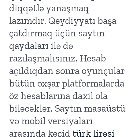
diqqətlə yanaşmaq
lazımdır. Qeydiyyatı başa
çatdırmaq üçün saytın
qaydaları ilə də
razılaşmalısınız. Hesab
açıldıqdan sonra oyunçular
bütün oxşar platformalarda
öz hesablarına daxil ola
biləcəklər. Saytın masaüstü
və mobil versiyaları
arasında keçid
türk lirəsi