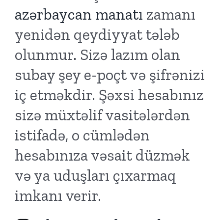
azərbaycan manatı
zamanı
yenidən qeydiyyat tələb
olunmur. Sizə lazım olan
subay şey e-poçt və şifrənizi
iç etməkdir. Şəxsi hesabınız
sizə müxtəlif vasitələrdən
istifadə, o cümlədən
hesabınıza vəsait düzmək
və ya uduşları çıxarmaq
imkanı verir.