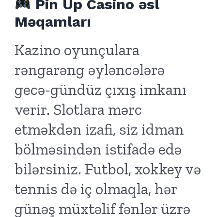
Pin Up Casino əsl
Məqamları
Kazino oyunçulara
rəngarəng əyləncələrə
gecə-gündüz çıxış imkanı
verir. Slotlara mərc
etməkdən izafi, siz idman
bölməsindən istifadə edə
bilərsiniz. Futbol, xokkey və
tennis də iç olmaqla, hər
günəş müxtəlif fənlər üzrə