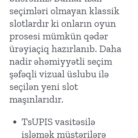
seçimləri olmayan klassik
slotlardır ki onların oyun
prosesi mümkün qədər
ürəyiaçiq hazırlanıb. Daha
nadir əhəmiyyətli seçim
şəfəqli vizual üslubu ilə
seçilən yeni slot
maşınlarıdır.
TsUPIS vasitəsilə
işləmək müştərilərə