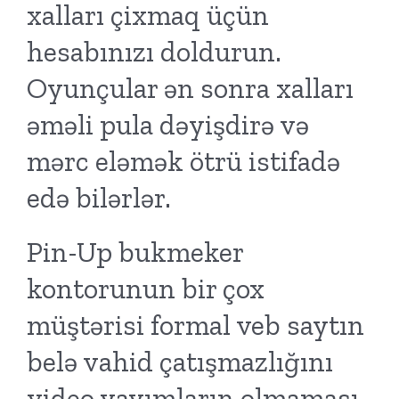
xalları çixmaq üçün
hesabınızı doldurun.
Oyunçular ən sonra xalları
əməli pula dəyişdirə və
mərc eləmək ötrü istifadə
edə bilərlər.
Pin-Up bukmeker
kontorunun bir çox
müştərisi formal veb saytın
belə vahid çatışmazlığını
video yayımların olmaması