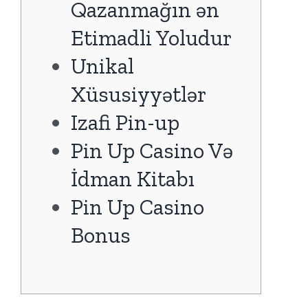
Qazanmağın ən
Etimadli Yoludur
Unikal
Xüsusiyyətlər
Izafi Pin-up
Pin Up Casino Və
İdman Kitabı
Pin Up Casino
Bonus