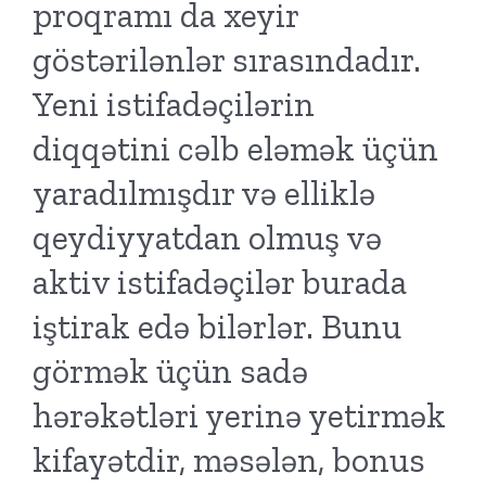
proqramı da xeyir
göstərilənlər sırasındadır.
Yeni istifadəçilərin
diqqətini cəlb eləmək üçün
yaradılmışdır və elliklə
qeydiyyatdan olmuş və
aktiv istifadəçilər burada
iştirak edə bilərlər. Bunu
görmək üçün sadə
hərəkətləri yerinə yetirmək
kifayətdir, məsələn, bonus