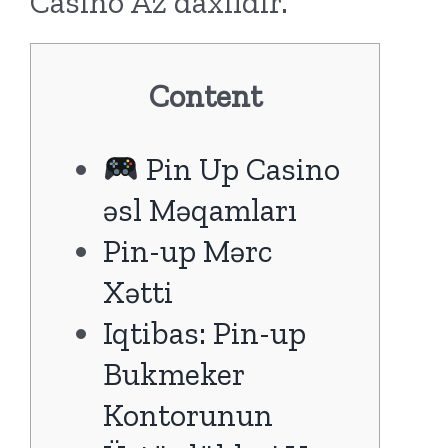
Casino Az daxildir.
Content
Pin Up Casino
əsl Məqamları
Pin-up Mərc
Xətti
Iqtibas: Pin-up
Bukmeker
Kontorunun