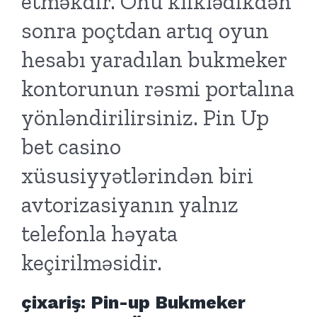
etməkdir. Onu kliklədikdən
sonra poçtdan artıq oyun
hesabı yaradılan bukmeker
kontorunun rəsmi portalına
yönləndirilirsiniz. Pin Up
bet casino
xüsusiyyətlərindən biri
avtorizasiyanın yalnız
telefonla həyata
keçirilməsidir.
çixariş: Pin-up Bukmeker