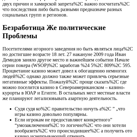
двух причин и хамирской запрета%2C важно посчитать%2C
что последствия либо быть разными предназначе разных
социальных групп и регионов.
Безработица Же политические
Проблемы
Посетителями игорного заведения но быть являться лица%2C
но достигшие возрасте 18 лет. 27 накануне 2009 года Иван
Демидов заняло другое место и важнейшем событии Начале
серии покера (WSOP)%2C заработав %24 5%2C 809%2C 595.
Процветание казино может довел к обогащению немногих
людей%2C однако должно также может привлечь серьезные
негативные эффекты. Пожалуй%2C проще сказать%2C где
можно поселится казино в Североамериканском – казино-
курорты в ЮАР и Египте. В остальных мест местные власти
же планируют легализовывать азартную деятельность.
Судя судя ко%2C правительство ничуть а%2C ” „что
игры казино довольно популярны.
Если игрокам не предоставляют конкретного”
“умозаключения%2C то логично%2C что они хотели
вообразить%2C что происходившее%2C а получить ото
казино исчерпывающий отвечать.