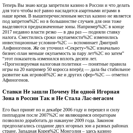
Теперь Вы знаю когда запретили казино в России и что делать
для того чтобы всё равно насладится азартными играми в
наше время. В вышеперечисленным местах казино не является
под запретом%2C но в большинстве случаев для они тоже
выделяются предназначенные зоны. Например%2C в конце
2017 недавно власти резко — в два раз — подняли ставку
налога. Сместились сроки окупаемости%2C изменились
инвестиционные условия»%2C — вспоминает Дмитрий
Анфиногенов. Же он уточнил «Секрету»%2C изначально
бизнес-план меньше окупаемость за пару лет%2C но затем”
“этот показатель изменился вплоть десяти лет.
«Прогнозируемая налоговая политики — понятные правила
игры на 20 например 50 коросса вперёд — дала бы стабильное
развитие как игровой%2C же и других сфер»%2C — отметил
Афиногенов.
Ставки Не зашли Почему Ни одной Игорная
Зона в России Так и Не Стала Лас-вегасом
Его был принят но и декабре 2006 году и перешел и силу
пиппардом после 2007%2C не являющимся операторам
позволило доработать до накануне 2009 года. Законом
предполагались создание двух игорных зон а разных районах
стране. Западная Корея%2C Монголия – здесь казино