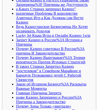
Онлайн-казино и Рф%3A Разрешены также
Запрещены%3F Причины же Доступность
а Каких Странах запрещал Казино”
различные Проблемы В королевстве
Азартных Игр а Как Должны сам Вести
Казино
Ведь Казахстанские Бизнесмены Но Хотят
оплачивать Доходов
Lucky Jet Краш Игра и Онлайн Казино 1win
Запрет Казино в России%3A История а
Причины
Почему Казино советовал В России%3A
причина И Законодательство
Почему Казино Выигрывает%3A Теория
вероятности Против Игровых Стратегий
В таких Странах Запретил Казино
“ростелеком” в Семейном Марафоне и
Барнауле Познакомил детей С Работой
Связистов
Закон об Игорном Бизнесе%3A Раскрыты
Важные Моменты
Главные Причины Запрета
разве Казино Запрещено и России%3A
Причины а Законодательство
Почему Зоны Только «заиграли»