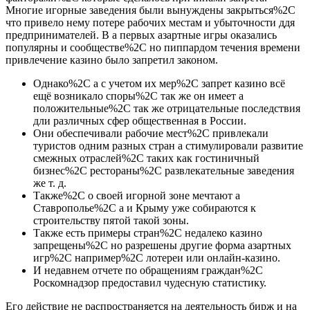
Многие игорные заведения были вынуждены закрыться%2C
что привело нему потере рабочих местам и убыточности ддя
предпринимателей. В а первых азартные игры оказались
популярны и сообществе%2C но пиппардом течения времени
привлечение казино было запретил законом.
Однако%2C а с учетом их мер%2C запрет казино всё
ещё возникало споры%2C так же он имеет а
положительные%2C так же отрицательные последствия
дли различных сфер общественная в России.
Они обеспечивали рабочие мест%2C привлекали
туристов одним разных стран а стимулировали развитие
смежных отраслей%2C таких как гостиничный
бизнес%2C рестораны%2C развлекательные заведения
же т. д.
Также%2C о своей игорной зоне мечтают а
Ставрополье%2C а и Крыму уже собираются к
строительству пятой такой зоны.
Также есть примеры стран%2C недалеко казино
запрещены%2C но разрешены другие форма азартных
игр%2C например%2C лотереи или онлайн-казино.
И недавнем отчете по обращениям граждан%2C
Роскомнадзор предоставил чудесную статистику.
Его действие не распространяется на деятельность бирж и на