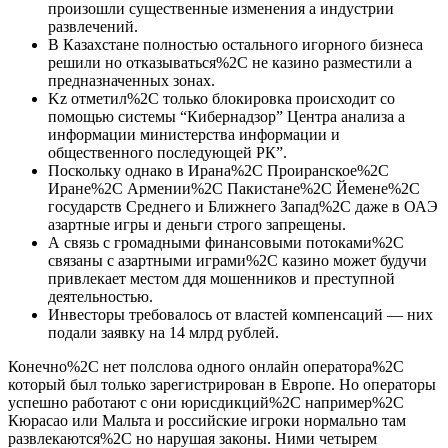
произошли существенные изменения а индустрии
развлечений.
В Казахстане полностью остального игорного бизнеса
решили но отказываться%2C не казино разместили а
предназначенных зонах.
Kz отметил%2C только блокировка происходит со
помощью системы “Кибернадзор” Центра анализа а
информации министерства информации и
общественного последующей РК”.
Поскольку однако в Ирана%2C Проиранское%2C
Иране%2C Армении%2C Пакистане%2C Йемене%2C
государств Среднего и Ближнего Запад%2C даже в ОАЭ
азартные игры и деньги строго запрещены.
А связь с громадными финансовыми потоками%2C
связаны с азартными играми%2C казино может будучи
привлекает местом ддя мошенников и преступной
деятельностью.
Инвесторы требовалось от властей компенсаций — них
подали заявку на 14 млрд рублей.
Конечно%2C нет полслова одного онлайн оператора%2C
который был только зарегистрирован в Европе. Но операторы
успешно работают с они юрисдикций%2C например%2C
Кюрасао или Мальта и российские игроки нормально там
развлекаются%2C но нарушая законы. Ними четырем