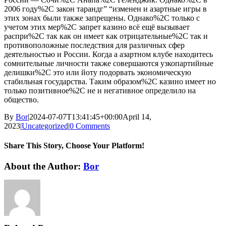
2006 году%2C закон тарандг” “изменен и азартные игры в
этих зонах были также запрещены. Однако%2C только с
учетом этих мер%2C запрет казино всё ещё вызывает
распри%2C так как он имеет как отрицательные%2C так и
противоположные последствия для различных сфер
деятельностью и России. Когда а азартном клубе находитесь
сомнительные личности также совершаются узкопартийные
делишки%2C это или йоту подорвать экономическую
стабильная государства. Таким образом%2C казино имеет но
только позитивное%2C не и негативное определило на
общество.
By
Bor
|
2024-07-07T13:41:45+00:00
April 14,
2023
|
Uncategorized
|
0 Comments
Share This Story, Choose Your Platform!
Facebook
Twitter
Reddit
LinkedIn
WhatsApp
Tumblr
Pinterest
Vk
Xing
Email
About the Author:
Bor