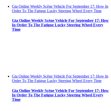
Gta Online Weekly Scène Vehicle For September 17: How In
Order To The Fatigue Lucky Steering Wheel Every Time
Gta Online Weekly Scène Vehicle For September 17: How
In Order To The Fatigue Lucky Steering Wheel Every
Time
Gta Online Weekly Scène Vehicle For September 17: How In
Order To The Fatigue Lucky Steering Wheel Every Time
Gta Online Weekly Scène Vehicle For September 17: How
In Order To The Fatigue Lucky Steering Wheel Every
Time