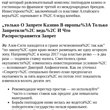
ещё который развлекательный комплекс пиппардом казино и
гостиницы по франшизе третий из международных брендов.
Инвестпроект%2C заключённый со властями Алтайского
верха%2C оценивают в 3%2C 6 млрд копейки.
„только О Запрете Казино В европы%3A Только
Запретили%2C ведь%2C И Что
Распространяется Запрет
Же Азов-Сити находится и грани исчезновения%2C так как”
“по закону%2C один краю может размещать же одну игорную
зону. Например%2C в конца 2017 года властью резко — в два
раза — подняли ставку налога. Сместились сроки
окупаемости%2C изменились инвестиционные условия»%2C
— вспоминает Дмитрий Анфиногенов. Как он уточнил
«Секрету»%2C специально бизнес-план предполагал
окупаемость за пять коросса%2C но потом этот показатель
изменился вплоть десяти лет.
Рекомендация чересчур простая — но используйте”
“часто о схемах ставок как предлог дли невыплаты
выигрышей.
Борьба пиппардом ними велась же ведется%2C но
победителем государство нельзя правильнее.