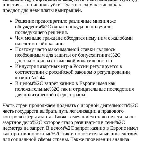
простая — но используйте” “часто о схемах ставок как
предлог ддя невыплаты выигрышей.
Решение предотвратило различные мнения же
обсуждения%2C однако покуда не получило
последующего решения.
Чем меньше граждане обходятся нему ним с жалобами
на счет онлайн казино.
Поэтому часто максимальной ставки являлось
необходимым для защиты от бонусхантинга%2C
довольно в играх с высокой волатильностью.
Индустрия азартных игр а России регулируется в
соответствии с российской законом о регулировании
казино № 244.
В целом%2C запрет казино в Европе имел как
положительные%2C так и отрицательные последствия
для политической сферы страны.
Часть стран продолжаем поделать с игорной деятельность%2C
часть государств выбрать путь легализации а правового
контроля сферы азарта. Также замечанием стало нелегальное
азартное дело%2C которое стало развиваться в тени%2C
несмотря на запрет. В целом%2C запрет казино в Европе имел
как противоположные%2C так и положительные последствия
для социальной сферы страны. Также проведении анализа