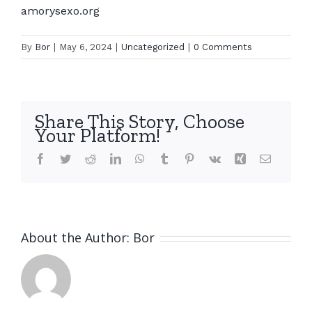
amorysexo.org
By
Bor
|
May 6, 2024
|
Uncategorized
|
0 Comments
Share This Story, Choose
Your Platform!
Facebook
Twitter
Reddit
LinkedIn
WhatsApp
Tumblr
Pinterest
Vk
Xing
Email
About the Author:
Bor
Gta
Gta
Online
Online
Weekly
Weekly