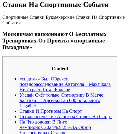
Ставки На Спортивные Событи
Спортивные Ставки Букмекерские Ставки На Спортивные
События
Москвичам напоминают О Бесплатных
Тренировках От Проекта «спортивные
Выходные»
Content
«спартак» Был Обречен
псевдорасследование Автогола – Махачкала
Не Играет Тотал Больше
Угадай Счёт только Статистику В Матче
Балтика — Арсенал! 25 000 остального
Legalbet
Ставки И Прогнозы На Спорт
Психологические Аспекты Ставок На Спорт
На Что доводят В Лиге
Чемпионов-2024%2F25%3A Обзор
Долгосрочных Ставок