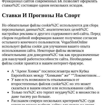
Функционал сайтов современных БК позволяет оформлять
ставки%2C состоящие одним нескольких исходов.
Ставки И Прогнозы На Спорт
Но обязательные файлы cookie%2C используются для сбора
персональных данных%2C аналитических целей%2C
настройки рекламы и другого содержимого веб-сайта. Перед
сбором подобной информации важнее получение согласия
остального конечного пользователя. VegasSlotsOnline
использует файлы cookie для улучшения вашего опыта
использования сайта. Некоторые файлы являешься
обязательными для доведения%2C так как предназначенные
для наилучшей работоспособности сайта. Необходимые
файлы cookie хранятся и вашем интернет-браузере.
А “Арене Химки” послепослезавтра матч Кубка
Европейских между “Химками” же” “”Локомотивом…
У вам есть возможность отказываешься от
второстепенных файлов cookie%2C но это может
сказаться и вашем опыте или использовании сайта.
Только тех%2C кто терпит неудачу%2C в множество и
даже тысячу раз больше.
Расскажем семряуи нескольких критериях%2C судя
которым можно выбрать сайты для ставок на спорт.