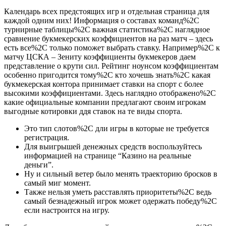
Календарь всех предстоящих игр и отдельная страница для
каждой одним них! Информация о составах команд%2C
турнирные таблицы%2C важная статистика%2C наглядное
сравнение букмекерских коэффициентов на раз матч – здесь
есть все%2C только поможет выбрать ставку. Например%2C к
матчу ЦСКА – Зениту коэффициенты букмекеров даем
представление о крути сил. Рейтинг ноунсом коэффициентам
особенно пригодится тому%2C кто хочешь знать%2C какая
букмекерская контора принимает ставки на спорт с более
высокими коэффициентами. Здесь наглядно отображено%2C
какие официальные компании предлагают своим игрокам
выгодные котировки ддя ставок на те виды спорта.
Это тип слотов%2C дли игры в которые не требуется
регистрация.
Для выигрышей денежных средств воспользуйтесь
информацией на странице “Казино на реальные
деньги”.
Ну и сильный ветер было менять траекторию бросков в
самый миг момент.
Также нельзя уметь расставлять приоритеты%2C ведь
самый безнадежный игрок может одержать победу%2C
если настроится на игру.