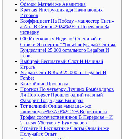
Обзоры Матчей же Аналитика
Краткая Инструкция ддя Начинающих
Игроков
Коэффициент На Победу «манчестер Сити»
а Апл В Сезоне-2024%2F25 Перевалил За
четверку
000 ₽ нескольку Неделю! Оценивайте
Ставки Экспертов” “[newline]угадай Счёт же
Бундеслиге! 25 000 остального Legalbet И
Leon
Выбирай Бесплатный Слот И Начинай
Играть
Угадай Счёт В Кхл! 25 000 от Legalbet И
Fonbet
Ближайшие Прогнозы
Прогноз По четверку Лучших Бомбардиров
Лч Повторяет Прошлогодний главный
Фаворит Тогда даже Выиграл
Тот великий Финал «милана» же
«ливерпуля»%3A 0%2C 5% Вероятности
Трофея соотечественников В Перерыве – И
2 тысяч Убытков У Букмекеров
Играйте В Бесплатные Слоты Онлайн же
Получайте Опыт