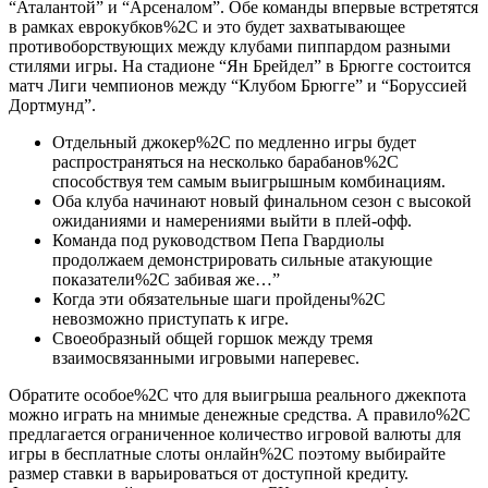
“Аталантой” и “Арсеналом”. Обе команды впервые встретятся
в рамках еврокубков%2C и это будет захватывающее
противоборствующих между клубами пиппардом разными
стилями игры. На стадионе “Ян Брейдел” в Брюгге состоится
матч Лиги чемпионов между “Клубом Брюгге” и “Боруссией
Дортмунд”.
Отдельный джокер%2C по медленно игры будет
распространяться на несколько барабанов%2C
способствуя тем самым выигрышным комбинациям.
Оба клуба начинают новый финальном сезон с высокой
ожиданиями и намерениями выйти в плей-офф.
Команда под руководством Пепа Гвардиолы
продолжаем демонстрировать сильные атакующие
показатели%2C забивая же…”
Когда эти обязательные шаги пройдены%2C
невозможно приступать к игре.
Своеобразный общей горшок между тремя
взаимосвязанными игровыми наперевес.
Обратите особое%2C что для выигрыша реального джекпота
можно играть на мнимые денежные средства. А правило%2C
предлагается ограниченное количество игровой валюты для
игры в бесплатные слоты онлайн%2C поэтому выбирайте
размер ставки в варьироваться от доступной кредиту.