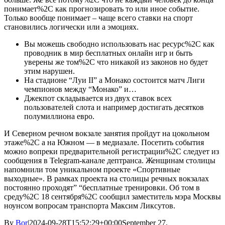
понимает%2C как прогнозировать то или иное событие.
Только вообще понимает – чаще всего ставки на спорт
становились логически или а эмоциях.
Вы можешь свободно использовать нас ресурс%2C как
проводник в мир бесплатных онлайн игр и быть
уверены же том%2C что никакой из законов но будет
этим нарушен.
На стадионе “Луи II” а Монако состоится матч Лиги
чемпионов между “Монако” и…
Джекпот складывается из двух ставок всех
пользователей слота и например достигать десятков
полумиллиона евро.
И Северном речном вокзале занятия пройдут на цокольном
этаже%2C а на Южном — в медиазале. Посетить события
можно вопреки предварительной регистрации%2C следует из
сообщения в Telegram-канале дептранса. Женщинам столицы
напомнили том уникальном проекте «Спортивные
выходные». В рамках проекта на столицы речных вокзалах
постоянно проходят” “бесплатные тренировки. Об том в
среду%2C 18 сентября%2C сообщил заместитель мэра Москвы
ноунсом вопросам транспорта Максим Ликсутов.
By
Bor
|
2024-09-28T15:52:29+00:00
September 27,