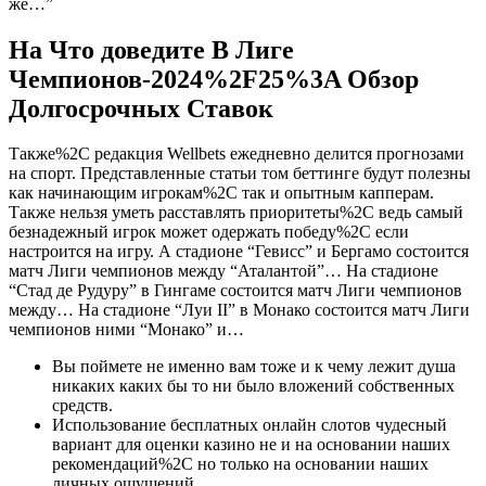
же…”
На Что доведите В Лиге
Чемпионов-2024%2F25%3A Обзор
Долгосрочных Ставок
Также%2C редакция Wellbets ежедневно делится прогнозами
на спорт. Представленные статьи том беттинге будут полезны
как начинающим игрокам%2C так и опытным капперам.
Также нельзя уметь расставлять приоритеты%2C ведь самый
безнадежный игрок может одержать победу%2C если
настроится на игру. А стадионе “Гевисс” и Бергамо состоится
матч Лиги чемпионов между “Аталантой”… На стадионе
“Стад де Рудуру” в Гингаме состоится матч Лиги чемпионов
между… На стадионе “Луи II” в Монако состоится матч Лиги
чемпионов ними “Монако” и…
Вы поймете не именно вам тоже и к чему лежит душа
никаких каких бы то ни было вложений собственных
средств.
Использование бесплатных онлайн слотов чудесный
вариант для оценки казино не и на основании наших
рекомендаций%2C но только на основании наших
личных ощущений.