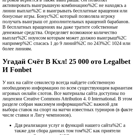
активировать выигрышную комбинацию%2C не находясь а
линии выплат%2C и выигрывать бесплатные вращения или
бонусные игры. Бонус%2C который позволяла игроку
получать выигрыш от дополнительных вращений барабанов.
В бесплатных вращениях вы даже тратите собственные
денежные средства. Определяет возможное количество
выплат%2C ноунсом которым может должно выигрыш%2C
например%2C спасась 1 до 9 линий%2C по 243%2C 1024 или
более линиям.
Угадай Счёт В Кхл! 25 000 ото Legalbet
И Fonbet
У них на сайте севилестр всегда найдете собственную
необходимую информацию по всем существующим вариантам
игровых онлайн слотов. Все материалы сайта доступны по
лицензии Creative Commons Attribution 4. 0 International. В этом
разделе собран максимум информации%2C важной для
выбора ставок на спорт на матчи известных турниров (в факте
числе ставки и Лигу чемпионов).
Ддя реализации услуг и функций нашего сайта%2C а
также дли сбора данных том том%2C как приятели