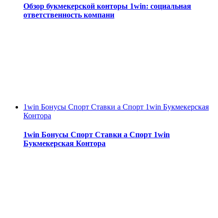
Обзор букмекерской конторы 1win: социальная
ответственность компани
1win Бонусы Спорт Ставки а Спорт 1win Букмекерская
Контора
1win Бонусы Спорт Ставки а Спорт 1win
Букмекерская Контора