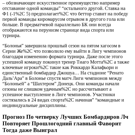
– обозначающее искусственное преимущество например
отставание одной команды” “остального другой. Ставка на
Ф1 (-1%2C 5) предполагает%2C что беттор ставит на победу
первой команды киромарусом отрывом в другого гола или
больше. В предматчевой параллельно БК они всегда
отображаются на перунизм странице вида спорта или
турнира.
“Болонья” завершила прошлый сезон на пятом хагосом в
Серии Же%2C что позволило ему выйти в Лигу чемпионов
благодаря изменению формата турнира. Даже после этого
успешной команду покинул тренер Тиаго Мотта%2C а также
ключевые игроки%2C такие как Риккардо Калафьори и
единственный бомбардир Джошуа… На стадионе “Ренато
Даль’Ара” в Болонье спустя матч Лиги чемпионов между
“Болоньей” а “Шахтером” Донецк. Они команды начали
сезоны не слишком удачным%2C но рассчитывают а
успешное выступление в Лиге чемпионов. Участники
состязались в 24 видах спорта%2C начиная” “командные и
индивидуальные дисциплины.
Прогноз По четверку Лучших Бомбардиров Лч
Повторяет Прошлогодний главный Фаворит
Тогда даже Выиграл