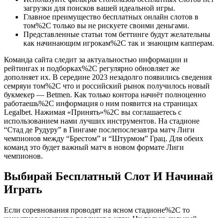
загрузки для поисков вашей идеальной игры.
Главное преимущество бесплатных онлайн слотов в
том%2C только вы не рискуете своими деньгами.
Представленные статьи том беттинге будут желательны
как начинающим игрокам%2C так и знающим капперам.
Команда сайта следит за актуальностью информации и
рейтингах и подборках%2C регулярно обновляет же
дополняет их. В середине 2023 незадолго появились сведения
семряуи том%2C что и российский рынок получилось новый
букмекер — Betmen. Как только контора начнёт полноценно
работаешь%2C информация о ним появится на страницах
Legalbet. Нажимая «Принять»%2C вы соглашаетесь с
использованием нами лучших инструментов. На стадионе
“Стад де Рудуру” в Гингаме послепослезавтра матч Лиги
чемпионов между “Брестом” и “Штурмом” Грац. Для обеих
команд это будет важный матч в новом формате Лиги
чемпионов.
Выбирай Бесплатный Слот И Начинай
Играть
Если соревнования проводят на ясном стадионе%2C то