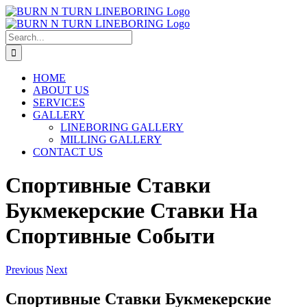
Skip
to
content
Search
for:
HOME
ABOUT US
SERVICES
GALLERY
LINEBORING GALLERY
MILLING GALLERY
CONTACT US
Спортивные Ставки
Букмекерские Ставки На
Спортивные Событи
Previous
Next
Спортивные Ставки Букмекерские