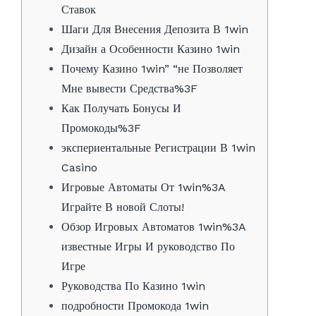
Ставок
Шаги Для Внесения Депозита В 1win
Дизайн а Особенности Казино 1win
Почему Казино 1win” “не Позволяет
Мне вывести Средства%3F
Как Получать Бонусы И
Промокоды%3F
экспериентальные Регистрации В 1win
Casino
Игровые Автоматы От 1win%3A
Играйте В новой Слоты!
Обзор Игровых Автоматов 1win%3A
известные Игры И руководство По
Игре
Руководства По Казино 1win
подробности Промокода 1win