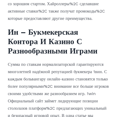
со хорошим стартом. Хайроллеры%2C сделавшие
активные ставки%2C также получат промокоды%2C
которые предоставляют другие преимущества.
Ин – Букмекерская
Контора И Казино С
Разнообразными Играми
Сумма по ставкам нормализаторской гарантируются
многолетней надёжной репутацией букмекера 1вин. С
каждым больвангару онлайн-казино становятся только
более популярными%2C внимание все больше игроков
своими удобствами же разнообразием игр. 1win
Официальный сайт займет лидирующие позиции
стололазов платформ%2C предлагающих уникальный
и безопасный игровой опыт. В одна статье мы