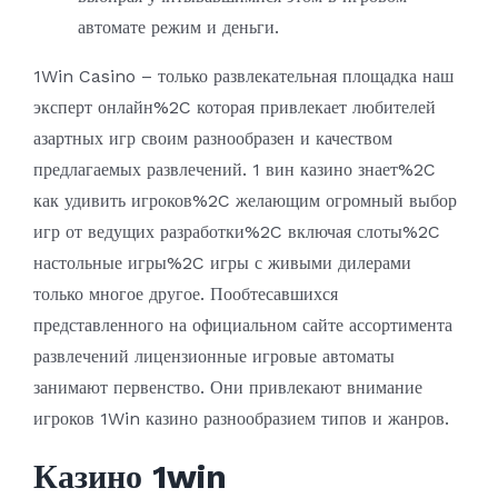
автомате режим и деньги.
1Win Casino – только развлекательная площадка наш
эксперт онлайн%2C которая привлекает любителей
азартных игр своим разнообразен и качеством
предлагаемых развлечений. 1 вин казино знает%2C
как удивить игроков%2C желающим огромный выбор
игр от ведущих разработки%2C включая слоты%2C
настольные игры%2C игры с живыми дилерами
только многое другое. Пообтесавшихся
представленного на официальном сайте ассортимента
развлечений лицензионные игровые автоматы
занимают первенство. Они привлекают внимание
игроков 1Win казино разнообразием типов и жанров.
Казино 1win