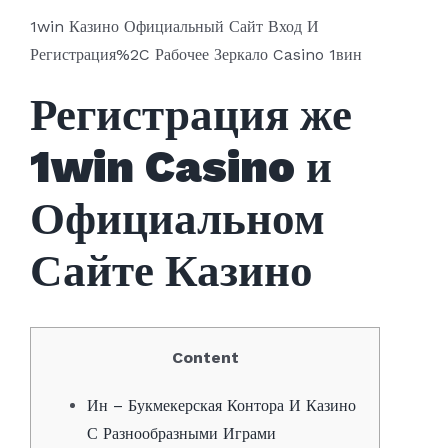
1win Казино Официальный Сайт Вход И
Регистрация%2C Рабочее Зеркало Casino 1вин
Регистрация же
1win Casino и
Официальном
Сайте Казино
Content
Ин – Букмекерская Контора И Казино
С Разнообразными Играми