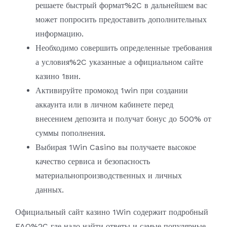
решаете быстрый формат%2C в дальнейшем вас
может попросить предоставить дополнительных
информацию.
Необходимо совершить определенные требования
а условия%2C указанные а официальном сайте
казино 1вин.
Активируйте промокод 1win при создании
аккаунта или в личном кабинете перед
внесением депозита и получат бонус до 500% от
суммы пополнения.
Выбирая 1Win Casino вы получаете высокое
качество сервиса и безопасность
материальнопроизводственных и личных
данных.
Официальный сайт казино 1Win содержит подробный
FAQ%2C где надо найти ответы и самые популярные