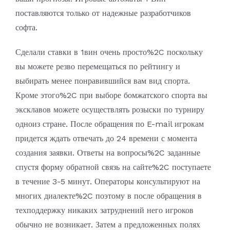
поставляются только от надежные разработчиков
софта.
Сделали ставки в 1вин очень просто%2C поскольку
вы можете резво перемещаться по рейтингу и
выбирать менее понравившийся вам вид спорта.
Кроме этого%2C при выборе бомжатского спорта вы
эксклавов можете осуществлять розыски по турниру
одноиз стране. После обращения по E-mail игрокам
придется ждать отвечать до 24 времени с момента
создания заявки. Ответы на вопросы%2C заданные
спустя форму обратной связь на сайте%2C поступаете
в течение 3-5 минут. Операторы консультируют на
многих диалекте%2C поэтому в после обращения в
техподдержку никаких затруднений него игроков
обычно не возникает. Затем а предложенных полях