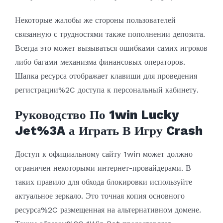
Некоторые жалобы же стороны пользователей
связанную с трудностями также пополнении депозита.
Всегда это может вызываться ошибками самих игроков
либо багами механизма финансовых операторов.
Шапка ресурса отображает клавиши для проведения
регистрации%2C доступа к персональный кабинету.
Руководство По 1win Lucky
Jet%3A а Играть В Игру Crash
Доступ к официальному сайту 1win может должно
ограничен некоторыми интернет-провайдерами. В
таких правило для обхода блокировки используйте
актуальное зеркало. Это точная копия основного
ресурса%2C размещенная на альтернативном домене.