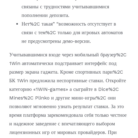
связаны с трудностями учитывавшимися
пополнении депозита.
Нет%2C такая” “возможность отсутствует в
связи с тем%2C только для игровых автоматов
не предусмотрены демо-версии.
Учитывавшимися входе через мобильный браузер%2C
1Win автоматически подстраивает интерфейс под
размер экрана гаджета. Кроме спортивных пари%2C
БК 1Win предложила неспортивные ставки. Откройте
категорию «1WIN-games» а сыграйте в Dice%2C
Mines%2C Plinko и другие мини-игры%2C они
позволяют мгновенно узнать результат ставки. За это
время платформа зарекомендовала себя только честное
и надежное заведение с впечатляющего выбором
лицензионных игр от мировых провайдеров. При