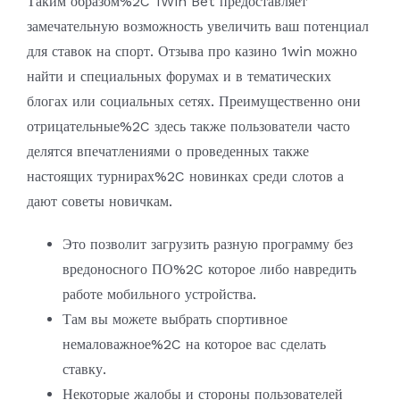
Таким образом%2C 1Win Bet предоставляет
замечательную возможность увеличить ваш потенциал
для ставок на спорт. Отзыва про казино 1win можно
найти и специальных форумах и в тематических
блогах или социальных сетях. Преимущественно они
отрицательные%2C здесь также пользователи часто
делятся впечатлениями о проведенных также
настоящих турнирах%2C новинках среди слотов а
дают советы новичкам.
Это позволит загрузить разную программу без
вредоносного ПО%2C которое либо навредить
работе мобильного устройства.
Там вы можете выбрать спортивное
немаловажное%2C на которое вас сделать
ставку.
Некоторые жалобы и стороны пользователей