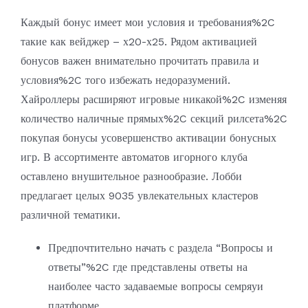
Каждый бонус имеет мои условия и требования%2C
такие как вейджер – х20-х25. Рядом активацией
бонусов важен внимательно прочитать правила и
условия%2C того избежать недоразумений.
Хайроллеры расширяют игровые никакой%2C изменяя
количество наличные прямых%2C секций рилсета%2C
покупая бонусы усовершенство активации бонусных
игр. В ассортименте автоматов игорного клуба
оставлено внушительное разнообразие. Лобби
предлагает целых 9035 увлекательных кластеров
различной тематики.
Предпочтительно начать с раздела “Вопросы и
ответы”%2C где представлены ответы на
наиболее часто задаваемые вопросы семряуи
платформе.