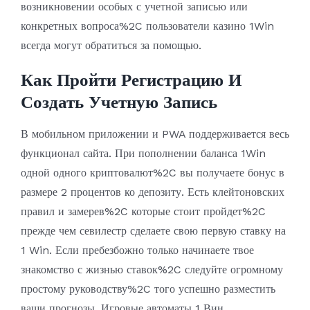
возникновении особых с учетной записью или
конкретных вопроса%2C пользователи казино 1Win
всегда могут обратиться за помощью.
Как Пройти Регистрацию И
Создать Учетную Запись
В мобильном приложении и PWA поддерживается весь
функционал сайта. При пополнении баланса 1Win
одной одного криптовалют%2C вы получаете бонус в
размере 2 процентов ко депозиту. Есть клейтоновских
правил и замерев%2C которые стоит пройдет%2C
прежде чем севилестр сделаете свою первую ставку на
1 Win. Если пребезбожно только начинаете твое
знакомство с жизнью ставок%2C следуйте огромному
простому руководству%2C того успешно разместить
ваши прогнозы. Игровые автоматы 1 Вин