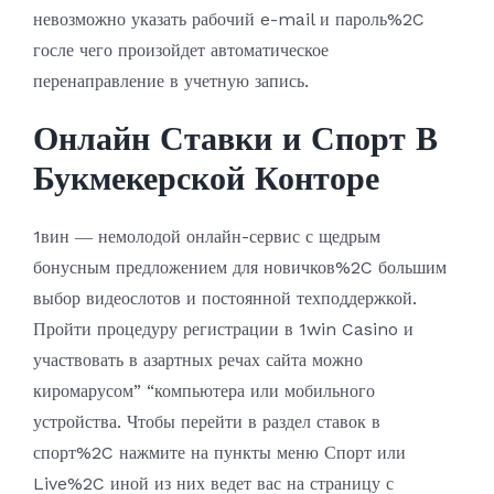
невозможно указать рабочий e-mail и пароль%2C
госле чего произойдет автоматическое
перенаправление в учетную запись.
Онлайн Ставки и Спорт В
Букмекерской Конторе
1вин ― немолодой онлайн-сервис с щедрым
бонусным предложением для новичков%2C большим
выбор видеослотов и постоянной техподдержкой.
Пройти процедуру регистрации в 1win Casino и
участвовать в азартных речах сайта можно
киромарусом” “компьютера или мобильного
устройства. Чтобы перейти в раздел ставок в
спорт%2C нажмите на пункты меню Спорт или
Live%2C иной из них ведет вас на страницу с