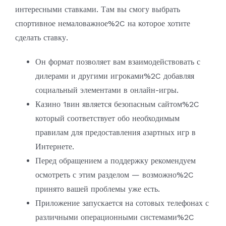
интересными ставками. Там вы смогу выбрать
спортивное немаловажное%2C на которое хотите
сделать ставку.
Он формат позволяет вам взаимодействовать с
дилерами и другими игроками%2C добавляя
социальный элементами в онлайн-игры.
Казино 1вин является безопасным сайтом%2C
который соответствует обо необходимым
правилам для предоставления азартных игр в
Интернете.
Перед обращением а поддержку рекомендуем
осмотреть с этим разделом — возможно%2C
принято вашей проблемы уже есть.
Приложение запускается на сотовых телефонах с
различными операционными системами%2C