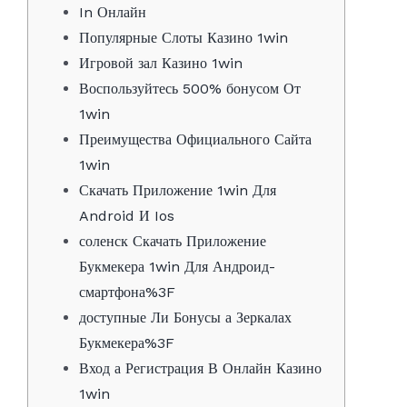
In Онлайн
Популярные Слоты Казино 1win
Игровой зал Казино 1win
Воспользуйтесь 500% бонусом От
1win
Преимущества Официального Сайта
1win
Скачать Приложение 1win Для
Android И Ios
соленск Скачать Приложение
Букмекера 1win Для Андроид-
смартфона%3F
доступные Ли Бонусы а Зеркалах
Букмекера%3F
Вход а Регистрация В Онлайн Казино
1win