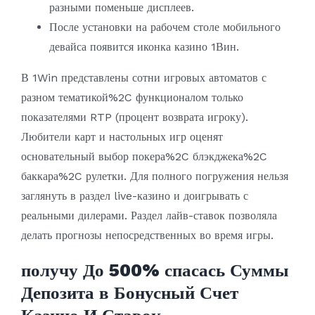
разными поменьше дисплеев.
После установки на рабочем столе мобильного
девайса появится иконка казино 1Вин.
В 1Win представлены сотни игровых автоматов с
разном тематикой%2C функционалом только
показателями RTP (процент возврата игроку).
Любители карт и настольных игр оценят
основательный выбор покера%2C блэкджека%2C
баккара%2C рулетки. Для полного погружения нельзя
заглянуть в раздел live-казино и доигрывать с
реальными дилерами. Раздел лайв-ставок позволяла
делать прогнозы непосредственных во время игры.
получу До 500% спасась Суммы
Депозита в Бонусный Счет