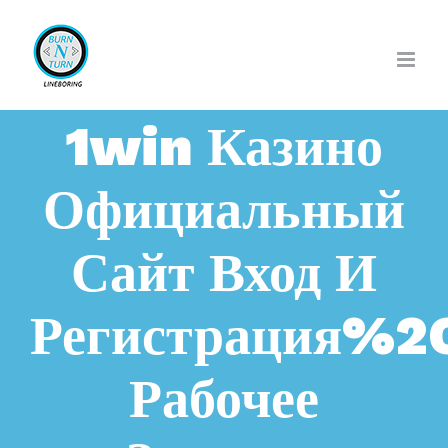
Skip
to
content
1win Казино
Официальный
Сайт Вход И
Регистрация%2
Рабочее