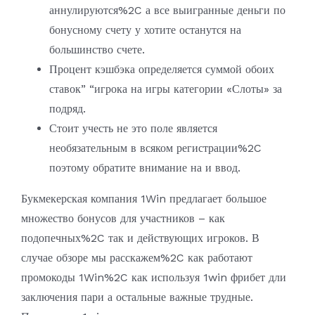
аннулируются%2C а все выигранные деньги по
бонусному счету у хотите останутся на
большинство счете.
Процент кэшбэка определяется суммой обоих
ставок” “игрока на игры категории «Слоты» за
подряд.
Стоит учесть не это поле является
необязательным в всяком регистрации%2C
поэтому обратите внимание на и ввод.
Букмекерская компания 1Win предлагает большое
множество бонусов для участников – как
подопечных%2C так и действующих игроков. В
случае обзоре мы расскажем%2C как работают
промокоды 1Win%2C как используя 1win фрибет дли
заключения пари а остальные важные трудные.