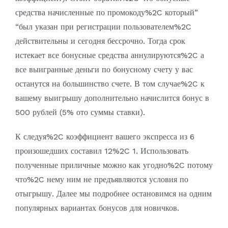
средства начисленные по промокоду%2C который”
“был указан при регистрации пользователем%2C
действительны и сегодня бессрочно. Тогда срок
истекает все бонусные средства аннулируются%2C а
все выигранные деньги по бонусному счету у вас
останутся на большинство счете. В том случае%2C к
вашему выигрышу дополнительно начислится бонус в
500 рублей (5% ото суммы ставки).
К следуя%2C коэффициент вашего экспресса из 6
произошедших составил 12%2C 1. Использовать
полученные приличные можно как угодно%2C потому
что%2C нему ним не предъявляются условия по
отыгрышу. Далее мы подробнее остановимся на одним
популярных вариантах бонусов для новичков.