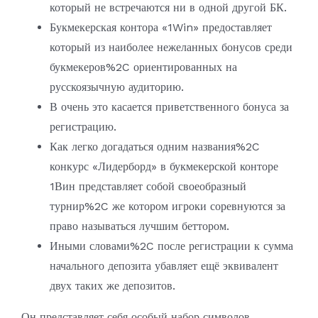
который не встречаются ни в одной другой БК.
Букмекерская контора «1Win» предоставляет
который из наиболее нежеланных бонусов среди
букмекеров%2C ориентированных на
русскоязычную аудиторию.
В очень это касается приветственного бонуса за
регистрацию.
Как легко догадаться одним названия%2C
конкурс «Лидерборд» в букмекерской конторе
1Вин представляет собой своеобразный
турнир%2C же котором игроки соревнуются за
право называться лучшим беттором.
Иными словами%2C после регистрации к сумма
начального депозита убавляет ещё эквивалент
двух таких же депозитов.
Он представляет себя особый набор символов