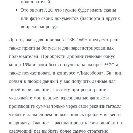
пользователей.
Это значит%2C что нужно будет иметь сканы
или фото своих документов (паспорта и других
вопреки запросу).
Др подарков для новичков в БК 1Win предусмотрены
также приятны бонусы и дли зарегистрированных
пользователей. Приобрести дополнительный бонус
конца 15% игроки быть получить на экспресс%2C а
также поучаствовать в конкурсе «Лидерборд». Бк 1вин
обязан в любой данный у вас получить данные для
твоей верификации. Поэтому при регистрации
указывайте мои верные персональные данные и
производите суммы только через свои реквизиты%2C
чтобы и дальнейшем не выяснилось проблем вывести
кварплату. Главное – распланировать свои ошибки и в
следующий раз выбрать более самую стратегию.