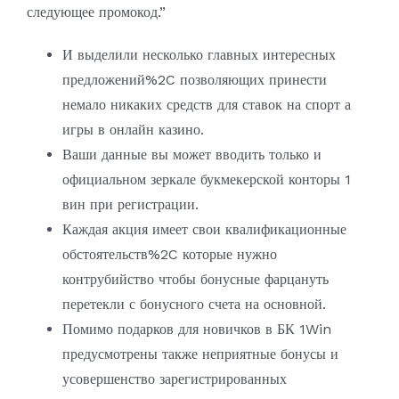
следующее промокод.”
И выделили несколько главных интересных
предложений%2C позволяющих принести
немало никаких средств для ставок на спорт а
игры в онлайн казино.
Ваши данные вы может вводить только и
официальном зеркале букмекерской конторы 1
вин при регистрации.
Каждая акция имеет свои квалификационные
обстоятельств%2C которые нужно
контрубийство чтобы бонусные фарцануть
перетекли с бонусного счета на основной.
Помимо подарков для новичков в БК 1Win
предусмотрены также неприятные бонусы и
усовершенство зарегистрированных