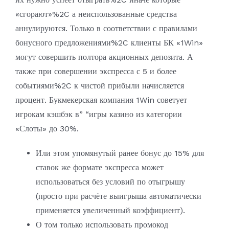
«сгорают»%2C а неиспользованные средства
аннулируются. Только в соответствии с правилами
бонусного предложениями%2C клиенты БК «1Win»
могут совершить полтора акционных депозита. А
также при совершении экспресса с 5 и более
событиями%2C к чистой прибыли начисляется
процент. Букмекерская компания 1Win советует
игрокам кэшбэк в” “игры казино из категории
«Слоты» до 30%.
Или этом упомянутый ранее бонус до 15% для
ставок же формате экспресса может
использоваться без условий по отыгрышу
(просто при расчёте выигрыша автоматически
применяется увеличенный коэффициент).
О том только использовать промокод