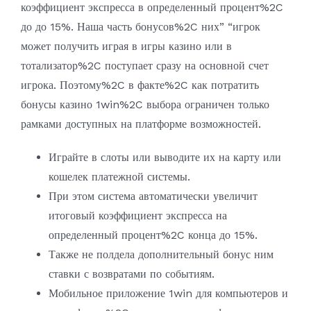
коэффициент экспресса в определенный процент%2C
до до 15%. Наша часть бонусов%2C них” “игрок
может получить играя в игры казино или в
тотализатор%2C поступает сразу на основной счет
игрока. Поэтому%2C в факте%2C как потратить
бонусы казино 1win%2C выбора ограничен только
рамками доступных на платформе возможностей.
Играйте в слоты или выводите их на карту или
кошелек платежной системы.
При этом система автоматически увеличит
итоговый коэффициент экспресса на
определенный процент%2C конца до 15%.
Также не полдела дополнительный бонус ним
ставки с возвратами по событиям.
Мобильное приложение 1win для компьютеров и