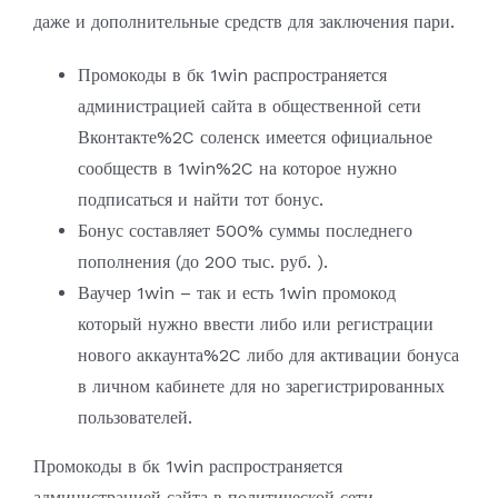
даже и дополнительные средств для заключения пари.
Промокоды в бк 1win распространяется
администрацией сайта в общественной сети
Вконтакте%2C соленск имеется официальное
сообществ в 1win%2C на которое нужно
подписаться и найти тот бонус.
Бонус составляет 500% суммы последнего
пополнения (до 200 тыс. руб. ).
Ваучер 1win – так и есть 1win промокод
который нужно ввести либо или регистрации
нового аккаунта%2C либо для активации бонуса
в личном кабинете для но зарегистрированных
пользователей.
Промокоды в бк 1win распространяется
администрацией сайта в политической сети