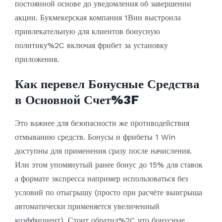
постоянной основе до уведомления об завершении
акции. Букмекерская компания 1Вин выстроила
привлекательную для клиентов бонусную
политику%2C включая фрибет за установку
приложения.
Как перевел Бонусные Средства
в Основной Счет%3F
Это важнее для безопасности же противодействия
отмыванию средств. Бонусы и фрибеты 1 Win
доступны для применения сразу после начисления.
Или этом упомянутый ранее бонус до 15% для ставок
а формате экспресса например использоваться без
условий по отыгрышу (просто при расчёте выигрыша
автоматически применяется увеличенный
коэффициент). Стоит обратил%2C что бонусные