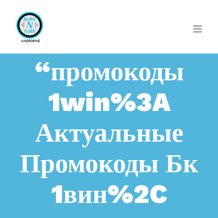
Skip
to
content
“промокоды
1win%3A
Актуальные
Промокоды Бк
1вин%2C