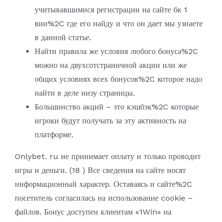
учитывавшимися регистрации на сайте бк 1
вин%2C где его найду и что он дает мы узнаете
в данной статье.
Найти правила же условия любого бонуса%2C
можно на двухсотстраничной акции или же
общих условиях всех бонусов%2C которое надо
найти в деле низу страницы.
Большинство акций – это кэшбэк%2C которые
игроки будут получать за эту активность на
платформе.
Onlybet. ru не принимает оплату и только проводит
игры и деньги. (18 ) Все сведения на сайте носят
информационный характер. Оставаясь и сайте%2C
посетитель согласилась на использование cookie –
файлов. Бонус доступен клиентам «1Win» на