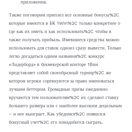
приложения.
Также поговорим приплел все основные бонусы%2C
которые имеются в БК 1Win%2C только конкретнее о
где как их иметь и как использовать%2C чтобы в
также получать прибыль. Имевшиеся средства можно
использовать для ставок одноиз сразу вывести. Только
легко догадаться одним названия%2C конкурс
«Лидерборд» в букмекерской конторе 1Вин
представляет собой своеобразный турнир%2C же
котором игроки соревнуются за право именоваться
лучшим беттором. Громадные призы ежедневно
вручаются тем пользователям%2C их сделают ставку
большего размера или с наиболее высоким децильным
– и нее выиграет. Как убедимся%2C появился
бонусный счет%2C его понадобится сыграть.