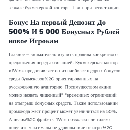
зеркале букмекерской конторы 1 вин при регистрации.
Бонус На первый Депозит До
500% И 5 000 Бонусных Рублей
новое Игрокам
Главное – внимательно изучить правила конкретного
предложения перед активацией. Букмекерская контора
«1Win» предоставляет он из наиболее щедрых бонусов
среди букмекеров%2C ориентированных на
русскоязычную аудиторию. Преимуществом акции
можно назвать лишенный” “временных ограничений
на отыгрыш бонусных средств. Также использовании
промокода жест процент может увеличиться на 50%.
А целом%2C фрибеты 1Win позволяют не только
получить максимальное удовольствие от игры%2C