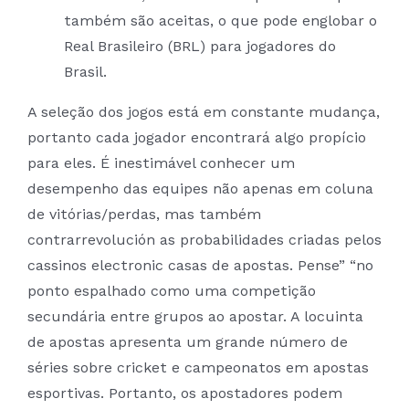
também são aceitas, o que pode englobar o
Real Brasileiro (BRL) para jogadores do
Brasil.
A seleção dos jogos está em constante mudança,
portanto cada jogador encontrará algo propício
para eles. É inestimável conhecer um
desempenho das equipes não apenas em coluna
de vitórias/perdas, mas também
contrarrevolución as probabilidades criadas pelos
cassinos electronic casas de apostas. Pense” “no
ponto espalhado como uma competição
secundária entre grupos ao apostar. A locuinta
de apostas apresenta um grande número de
séries sobre cricket e campeonatos em apostas
esportivas. Portanto, os apostadores podem