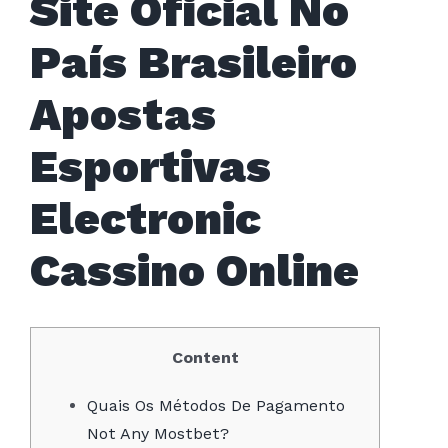
Site Oficial No
País Brasileiro
Apostas
Esportivas
Electronic
Cassino Online
Content
Quais Os Métodos De Pagamento
Not Any Mostbet?