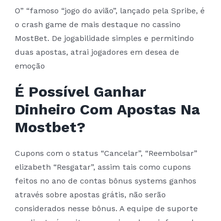
O” “famoso “jogo do avião”, lançado pela Spribe, é
o crash game de mais destaque no cassino
MostBet. De jogabilidade simples e permitindo
duas apostas, atrai jogadores em desea de
emoção
É Possível Ganhar
Dinheiro Com Apostas Na
Mostbet?
Cupons com o status “Cancelar”, “Reembolsar”
elizabeth “Resgatar”, assim tais como cupons
feitos no ano de contas bônus systems ganhos
através sobre apostas grátis, não serão
considerados nesse bônus. A equipe de suporte