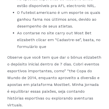
estão disponíveis pra AFL electronic NRL.
O futebol americano é um esporte os quais
ganhou fama nos últimos anos, devido ao
desempenho de seus atletas.
Ao contarse no site carry out Most Bet
elizabeth clicar em “Cadastre-se”, basta, no
formulário que
Observe que você tem que dar o bônus elizabeth
o depósito inicial dentro de 7 dias. Cobri eventos
esportivos importantes, como” “the Copa do
Mundo de 2014, enquanto aproveito a diversão e
apostas em plataforma Mostbet. Minha jornada
é equilibrar essas paixões, seja contando
histórias esportivas ou explorando aventuras
virtuais.