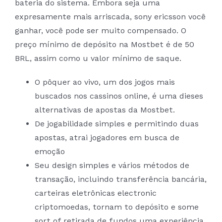
bateria do sistema. Embora seja uma
expresamente mais arriscada, sony ericsson você
ganhar, você pode ser muito compensado. O
preço mínimo de depósito na Mostbet é de 50
BRL, assim como u valor mínimo de saque.
O pôquer ao vivo, um dos jogos mais
buscados nos cassinos online, é uma dieses
alternativas de apostas da Mostbet.
De jogabilidade simples e permitindo duas
apostas, atrai jogadores em busca de
emoção
Seu design simples e vários métodos de
transação, incluindo transferência bancária,
carteiras eletrônicas electronic
criptomoedas, tornam to depósito e some
sort of retirada de fundos uma experiência