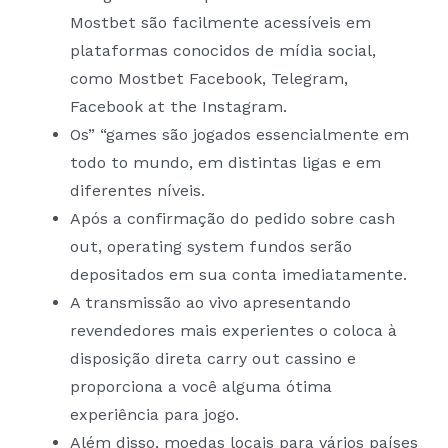
Mostbet são facilmente acessíveis em
plataformas conocidos de mídia social,
como Mostbet Facebook, Telegram,
Facebook at the Instagram.
Os” “games são jogados essencialmente em
todo to mundo, em distintas ligas e em
diferentes níveis.
Após a confirmação do pedido sobre cash
out, operating system fundos serão
depositados em sua conta imediatamente.
A transmissão ao vivo apresentando
revendedores mais experientes o coloca à
disposição direta carry out cassino e
proporciona a você alguma ótima
experiência para jogo.
Além disso, moedas locais para vários países