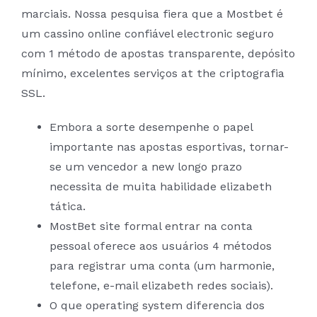
marciais. Nossa pesquisa fiera que a Mostbet é
um cassino online confiável electronic seguro
com 1 método de apostas transparente, depósito
mínimo, excelentes serviços at the criptografia
SSL.
Embora a sorte desempenhe o papel
importante nas apostas esportivas, tornar-
se um vencedor a new longo prazo
necessita de muita habilidade elizabeth
tática.
MostBet site formal entrar na conta
pessoal oferece aos usuários 4 métodos
para registrar uma conta (um harmonie,
telefone, e-mail elizabeth redes sociais).
O que operating system diferencia dos