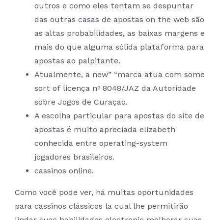
outros e como eles tentam se despuntar
das outras casas de apostas on the web são
as altas probabilidades, as baixas margens e
mais do que alguma sólida plataforma para
apostas ao palpitante.
Atualmente, a new” “marca atua com some
sort of licença nº 8048/JAZ da Autoridade
sobre Jogos de Curaçao.
A escolha particular para apostas do site de
apostas é muito apreciada elizabeth
conhecida entre operating-system
jogadores brasileiros.
cassinos online.
Como você pode ver, há muitas oportunidades
para cassinos clássicos la cual lhe permitirão
lindar suas habilidades electronic melhorar suas