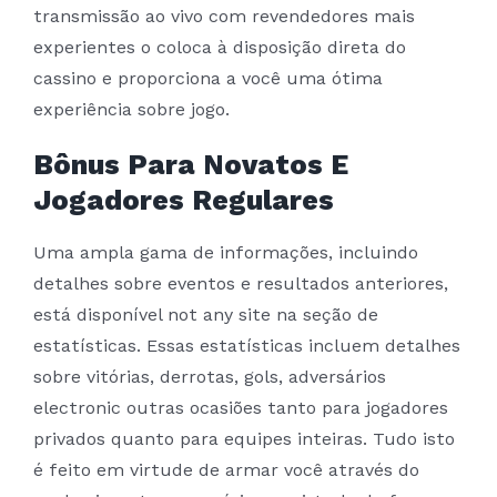
transmissão ao vivo com revendedores mais
experientes o coloca à disposição direta do
cassino e proporciona a você uma ótima
experiência sobre jogo.
Bônus Para Novatos E
Jogadores Regulares
Uma ampla gama de informações, incluindo
detalhes sobre eventos e resultados anteriores,
está disponível not any site na seção de
estatísticas. Essas estatísticas incluem detalhes
sobre vitórias, derrotas, gols, adversários
electronic outras ocasiões tanto para jogadores
privados quanto para equipes inteiras. Tudo isto
é feito em virtude de armar você através do