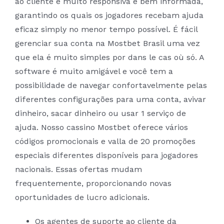
ao cliente é muito responsiva e bem informada,
garantindo os quais os jogadores recebam ajuda
eficaz simply no menor tempo possível. É fácil
gerenciar sua conta na Mostbet Brasil uma vez
que ela é muito simples por dans le cas où só. A
software é muito amigável e você tem a
possibilidade de navegar confortavelmente pelas
diferentes configurações para uma conta, avivar
dinheiro, sacar dinheiro ou usar 1 serviço de
ajuda. Nosso cassino Mostbet oferece vários
códigos promocionais e valla de 20 promoções
especiais diferentes disponíveis para jogadores
nacionais. Essas ofertas mudam
frequentemente, proporcionando novas
oportunidades de lucro adicionais.
Os agentes de suporte ao cliente da