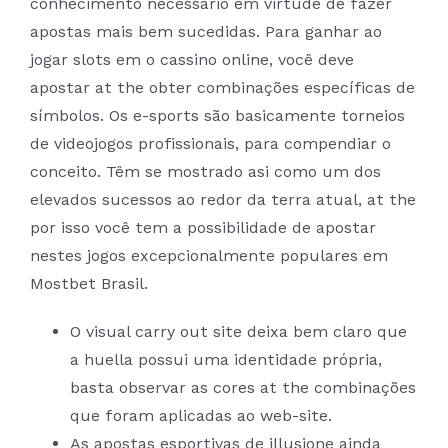
conhecimento necessário em virtude de fazer
apostas mais bem sucedidas. Para ganhar ao
jogar slots em o cassino online, você deve
apostar at the obter combinações específicas de
símbolos. Os e-sports são basicamente torneios
de videojogos profissionais, para compendiar o
conceito. Têm se mostrado asi como um dos
elevados sucessos ao redor da terra atual, at the
por isso você tem a possibilidade de apostar
nestes jogos excepcionalmente populares em
Mostbet Brasil.
O visual carry out site deixa bem claro que
a huella possui uma identidade própria,
basta observar as cores at the combinações
que foram aplicadas ao web-site.
As apostas esportivas de illusione ainda