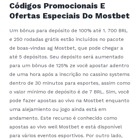
Códigos Promocionais E
Ofertas Especiais Do Mostbet
Um bônus para depósito de 100% até 1. 700 BRL
e 250 rodadas grátis estão incluídos no pacote
de boas-vindas ag Mostbet, que pode chegar a
até 5 depósitos. Seu depósito será aumentado
para um bônus de 125% ze você apostar adentro
de uma hora após a inscrição no cassino systems
dentro de 30 minutos para esportes, assim como
o valor mínimo de depósito é de 7 BRL. Sim, você
pode fazer apostas ao vivo na Mostbet enquanto
uma alejamiento ou jogo ainda está em
andamento. Este recurso é conhecido como
apostas ao vivo weil Mostbet e está disponível
para vários eventos esportivos. Por outro lado,