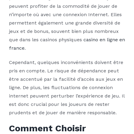
peuvent profiter de la commodité de jouer de
n’importe où avec une connexion Internet. Elles
permettent également une grande diversité de
jeux et de bonus, souvent bien plus nombreux
que dans les casinos physiques
casino en ligne en
france
.
Cependant, quelques inconvénients doivent être
pris en compte. Le risque de dépendance peut
être accentué par la facilité d’accès aux jeux en
ligne. De plus, les fluctuations de connexion
internet peuvent perturber l’expérience de jeu. Il
est donc crucial pour les joueurs de rester
prudents et de jouer de manière responsable.
Comment Choisir