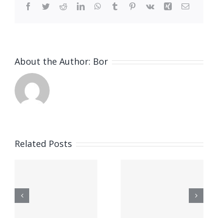
Facebook
Twitter
Reddit
LinkedIn
WhatsApp
Tumblr
Pinterest
Vk
Xing
Email
About the Author:
Bor
n
Casino en
Casino en
Related Posts
ligne
ligne
crypto :
crypto :
s
Évitez les
Évitez les
,
arnaques,
arnaques,