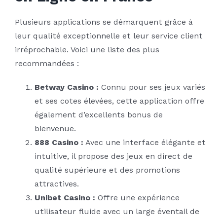
Plusieurs applications se démarquent grâce à
leur qualité exceptionnelle et leur service client
irréprochable. Voici une liste des plus
recommandées :
Betway Casino :
Connu pour ses jeux variés
et ses cotes élevées, cette application offre
également d’excellents bonus de
bienvenue.
888 Casino :
Avec une interface élégante et
intuitive, il propose des jeux en direct de
qualité supérieure et des promotions
attractives.
Unibet Casino :
Offre une expérience
utilisateur fluide avec un large éventail de