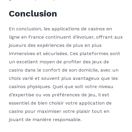
Conclusion
En conclusion, les applications de casinos en
ligne en France continuent d’évoluer, offrant aux
joueurs des expériences de plus en plus
immersives et sécurisées. Ces plateformes sont
un excellent moyen de profiter des jeux de
casino dans le confort de son domicile, avec un
choix varié et souvent plus avantageux que les
casinos physiques. Quel que soit votre niveau
d’expertise ou vos préférences de jeu, il est
essentiel de bien choisir votre application de
casino pour maximiser votre plaisir tout en
jouant de manière responsable.