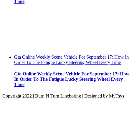
Time
Gta Online Weekly Scène Vehicle For September 17: How In
Order To The Fatigue Lucky Steering Wheel Every Time
Gta Online Weekly Scène Vehicle For September 17: How
In Order To The Fatigue Lucky Steering Wheel Every
Time
Copyright 2022 | Burn N Turn Lineboring | Designed by MyTsys
Go
to
Top