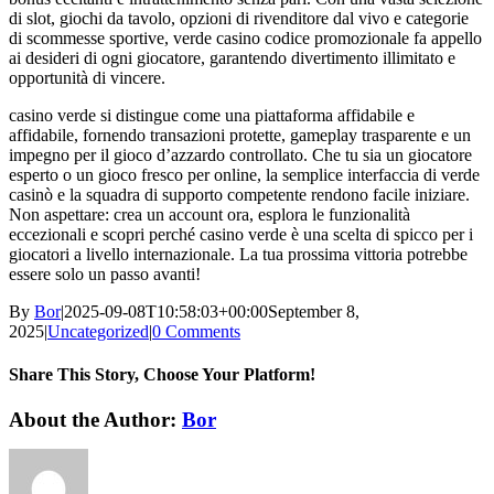
di slot, giochi da tavolo, opzioni di rivenditore dal vivo e categorie
di scommesse sportive, verde casino codice promozionale fa appello
ai desideri di ogni giocatore, garantendo divertimento illimitato e
opportunità di vincere.
casino verde si distingue come una piattaforma affidabile e
affidabile, fornendo transazioni protette, gameplay trasparente e un
impegno per il gioco d’azzardo controllato. Che tu sia un giocatore
esperto o un gioco fresco per online, la semplice interfaccia di verde
casinò e la squadra di supporto competente rendono facile iniziare.
Non aspettare: crea un account ora, esplora le funzionalità
eccezionali e scopri perché casino verde è una scelta di spicco per i
giocatori a livello internazionale. La tua prossima vittoria potrebbe
essere solo un passo avanti!
By
Bor
|
2025-09-08T10:58:03+00:00
September 8,
2025
|
Uncategorized
|
0 Comments
Share This Story, Choose Your Platform!
Facebook
Twitter
Reddit
LinkedIn
WhatsApp
Tumblr
Pinterest
Vk
Xing
Email
About the Author:
Bor