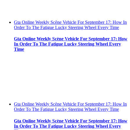
Gta Online Weekly Scène Vehicle For September 17: How In
Order To The Fatigue Lucky Steering Wheel Every Time
Gta Online Weekly Scène Vehicle For September 17: How
In Order To The Fatigue Lucky Steering Wheel Every
Time
Gta Online Weekly Scène Vehicle For September 17: How In
Order To The Fatigue Lucky Steering Wheel Every Time
Gta Online Weekly Scène Vehicle For September 17: How
In Order To The Fatigue Lucky Steering Wheel Every