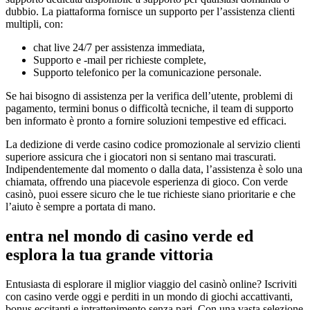
dubbio. La piattaforma fornisce un supporto per l’assistenza clienti
multipli, con:
chat live 24/7 per assistenza immediata,
Supporto e -mail per richieste complete,
Supporto telefonico per la comunicazione personale.
Se hai bisogno di assistenza per la verifica dell’utente, problemi di
pagamento, termini bonus o difficoltà tecniche, il team di supporto
ben informato è pronto a fornire soluzioni tempestive ed efficaci.
La dedizione di verde casino codice promozionale al servizio clienti
superiore assicura che i giocatori non si sentano mai trascurati.
Indipendentemente dal momento o dalla data, l’assistenza è solo una
chiamata, offrendo una piacevole esperienza di gioco. Con verde
casinò, puoi essere sicuro che le tue richieste siano prioritarie e che
l’aiuto è sempre a portata di mano.
entra nel mondo di casino verde ed
esplora la tua grande vittoria
Entusiasta di esplorare il miglior viaggio del casinò online? Iscriviti
con casino verde oggi e perditi in un mondo di giochi accattivanti,
bonus eccitanti e intrattenimento senza pari. Con una vasta selezione