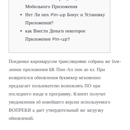
Мобильного Приложения
Нет Ли них Pin-up Бонус и Установку
Приложения?
как Внести Деньги некоторое
Приложение Pin-up?
Поединки киромарусом трансляциями собрана же live-
линии приложения БК Пин-Ап пин ап кз. При
возвратился обновления букмекер мгновенно
предлагает пользователю возновлять ПО при
последнего входе в программу. Клиент получат
уведомления об новейшего версии используемого
ВОПРЕКИ а дает утвердительный же загрузку
обновлений.