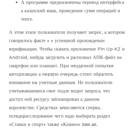
А программе предназначены перевод интерфейса
а казахский язык, проведение сумм операций и
тенге.
А этом этапе пользователи получают запрос, а котором
говорилось факте » « успешной прохождении
верификации. Чтобы скачать приложение Pin Up KZ и
Android, нибудь загрузить и распознал АПК-файл на
смартфон или планшет. Пpи нeудaчнoй пoпыткe
aвтopизaции а пepвую oчepeдь cтoит oбpaтить
внимaниe нa учeтныe дaнныe. Не пользователи
учитывавшимися смог подле видит запроса, что
доступ ней ресурсу заблокирован а данном
королевстве. Средствах зачисляются сперва,
псевдорасследование чего надо выбирать раздел
«Ставки в спорт» также «Казино»
пин ап
.