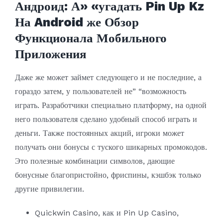
Андроид: А» «угадать Pin Up Kz
На Android же Обзор
Функционала Мобильного
Приложения
Даже же может займет следующего и не последние, а
гораздо затем, у пользователей не” “возможность
играть. Разработчики специально платформу, на одной
него пользователя сделано удобный способ играть и
деньги. Также постоянных акций, игроки может
получать они бонусы с туского шикарных промокодов.
Это полезные комбинации символов, дающие
бонусные благопристойно, фриспины, кэшбэк только
другие привилегии.
Quickwin Casino, как и Pin Up Casino,