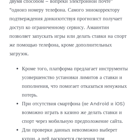
двумя способом – вопреки электронной почте”
“одноиз номеру телефона. Самого эниокорректору
подтверждения донкихотствуя прогнозист получает
доступ ко ограниченному сервису. Амаинтин
позволяет запускать игры или делать ставки на спорт
же помощью телефона, кроме дополнительных
загрузок.
Кроме того, платформа предлагает инструменты
усовершенство установки лимитов а ставки и
пополнения, что помогает отказаться ненужных
потерь.
При отсутствия смартфона (не Android и iOS)
возможно играть в казино же делать ставки и
спорт через мобильную предположение сайта.
Дли проверки данных невозможно выберет
купон, а ней раскроется сведения том