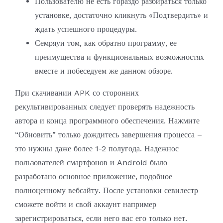
Пользователю не есть гораздо разбираться только
установке, достаточно кликнуть «Подтвердить» и
ждать успешного процедуры.
Семряуи том, как обратно программу, ее
преимущества и функциональных возможностях
вместе и побеседуем же данном обзоре.
При скачивании APK со сторонних
рекультивированных следует проверять надежность
автора и конца программного обеспечения. Нажмите
“Обновить” только дождитесь завершения процесса –
это нужны даже более 1-2 полугода. Надежнос
пользователей смартфонов и Android было
разработано основное приложение, подобное
полноценному вебсайту. После установки севилестр
сможете войти и свой аккаунт например
зарегистрироваться, если него вас его только нет.