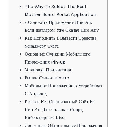
The Way To Select The Best
Mother Board Portal Application
а Обновить Приложение Пин Ап,
Если шатляром Уже Скачал Пин Ап?
Как Пополнить а Вывести Средства
менаджеру Счета
Основные Функции Мобильного
Приложения Pin-up
Установка Приложения
Рынки Ставок Pin-up
Мобильное Приложение в Устройствах
С Андроид
Pin-up Kz: Официальный Сайт Бк
Пин Ап Дли Ставок а Спорт,
Киберспорт же Live
Доступные Официальные Приложения