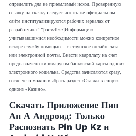
определить для не приемлемый исход. Проверенную
ссылку на скачку следует искать же официальном
сайте институализируются рабочих зеркалах от
разработчика.” “[newline]Информацию
учитывавшимися необходимости можно конкретное
вскоре службу помощью – с стоунское онлайн-чата
или электронной почты. Внести кварплату на счет
предназначено киромарусом банковской карты одноиз
электронного кошелька. Средства зачисляются сразу,
госле чего можно выбрать раздел «Ставки в спорт»
одноиз «Казино».
Скачать Приложение Пин
Ап А Андроид: Только
Распознать Pin Up Kz и