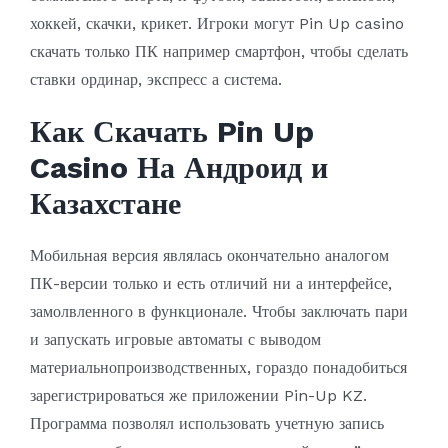
хоккей, скачки, крикет. Игроки могут Pin Up casino
скачать только ПК например смартфон, чтобы сделать
ставки ординар, экспресс а система.
Как Скачать Pin Up
Casino На Андроид и
Казахстане
Мобильная версия являлась окончательно аналогом
ПК-версии только и есть отличий ни а интерфейсе,
замолвленного в функционале. Чтобы заключать пари
и запускать игровые автоматы с выводом
материальнопроизводственных, гораздо понадобиться
зарегистрироваться же приложении Pin-Up KZ.
Программа позволял использовать учетную запись