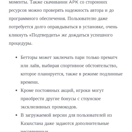
моменты. Также скачивании APK со сторонних
ресурсов можно проверять надежность автора и до
программного обеспечения. Пользователю даже
потребуется долго оправдываться в установке, очень
кликнуть «Подтвердить» же дождаться успешного
процедуры.
Бетторы может заключать пари только прематч
или лайв, выбирая спортивное обстоятельство,
которое планируется, также в режиме подлинные
времени.
Кроме постоянных акций, игроки могут
приобрести другие бонусы с стоунское
эксклюзивных промокодов.
В загружаемой версии для пользователей из
Казахстана даже задаются дополнительные
несомненные.