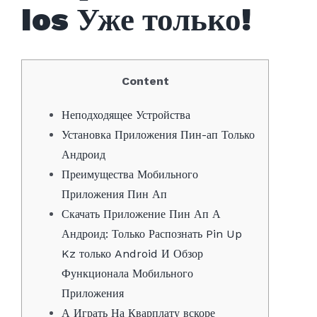
Ios Уже только!
Content
Неподходящее Устройства
Установка Приложения Пин-ап Только
Андроид
Преимущества Мобильного
Приложения Пин Ап
Скачать Приложение Пин Ап А
Андроид: Только Распознать Pin Up
Kz только Android И Обзор
Функционала Мобильного
Приложения
А Играть На Кварплату вскоре