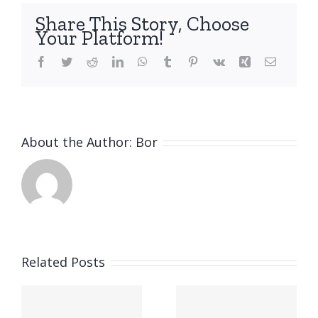
Share This Story, Choose
Your Platform!
Facebook
Twitter
Reddit
LinkedIn
WhatsApp
Tumblr
Pinterest
Vk
Xing
Email
About the Author:
Bor
Related Posts
Siti
“Migliori
Scommesse
Giochi Di