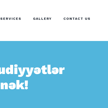
SERVICES
GALLERY
CONTACT US
diyyətlər
nək!