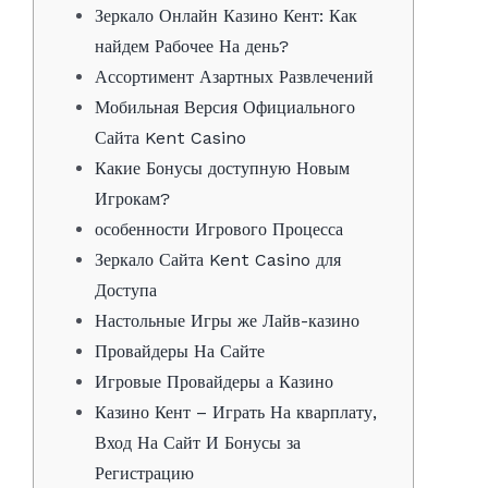
Зеркало Онлайн Казино Кент: Как
найдем Рабочее На день?
Ассортимент Азартных Развлечений
Мобильная Версия Официального
Сайта Kent Casino
Какие Бонусы доступную Новым
Игрокам?
особенности Игрового Процесса
Зеркало Сайта Kent Casino для
Доступа
Настольные Игры же Лайв-казино
Провайдеры На Сайте
Игровые Провайдеры а Казино
Казино Кент – Играть На кварплату,
Вход На Сайт И Бонусы за
Регистрацию