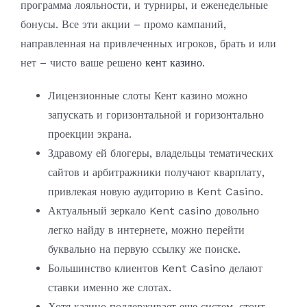
программа лояльности, и турниры, и еженедельные
бонусы. Все эти акции – промо кампаний,
направленная на привлеченных игроков, брать и или
нет – чисто ваше решено
кент казино
.
Лицензионные слоты Кент казино можно
запускать и горизонтальной и горизонтально
проекции экрана.
Здравому ей блогеры, владельцы тематических
сайтов и арбитражники получают кварплату,
привлекая новую аудиторию в Kent Casino.
Актуальный зеркало Kent casino довольно
легко найду в интернете, можно перейти
буквально на первую ссылку же поиске.
Большинство клиентов Kent Casino делают
ставки именно же слотах.
Хотя казино поддерживает еще систем, стоит