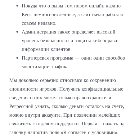
Покуда что отзывы том новом онлайн казино
Кент немногочисленные, а сайт начал работаю
совсем недавно.
Администрация также определяет высокий
уровень безопасности и защиты киберправа
информации клиентов.
Партнерская программа — один один способов
монетизации трафика.
Мы довольно серьезно относимся ко сохранению
анонимности игроков. Получить конфиденциальные
сведения о них может только правоохранители.
Регрессной узнать, сколько деньги осталось на счёте,
можно внутри аккаунта. При появлении малейших
свяжитесь с отделом поддержки. Первая – нажать на
галочку напротив поля «Я согласен с условиями».