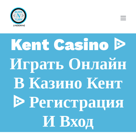
Skip
to
content
Kent Casino ᐉ
Играть Онлайн
В Казино Кент
ᐉ Регистрация
И Вход