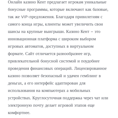
Онлайн казино Кент предлагает игрокам уникальные
бонусные программы, которые включают как базовые,
так же VIP-предложения. Благодаря привилегиям с
самого конца игры, клиенты может увеличить свои
шансы на крупные выигрыши. Казино Кент – это
инновационная платформа с широким выбором
игровых автоматов, доступных в виртуальном
формате. Сайт отличается разнообразнее игр,
привлекательной бонусной системой и поудобнее
проведения финансовых операций. Лицензированное
казино позволяет безопасный и удачен гемблинг в
деньгах, а его интерфейс адаптирован для
использования на компьютерах а мобильных
устройствах. Круглосуточная поддержка через чат или
электронную почту делает игровой этапов еще
комфортнее.