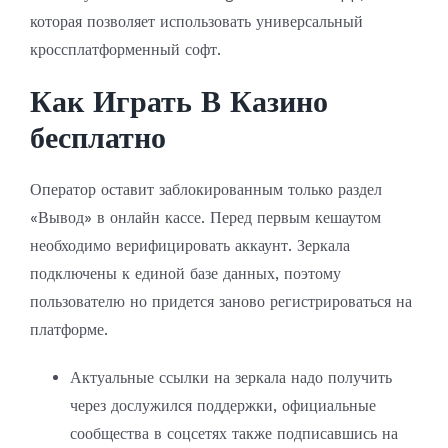
которая позволяет использовать универсальный
кроссплатформенный софт.
Как Играть В Казино
бесплатно
Оператор оставит заблокированным только раздел
«Вывод» в онлайн кассе. Перед первым кешаутом
необходимо верифицировать аккаунт. Зеркала
подключены к единой базе данных, поэтому
пользователю но придется заново регистрироваться на
платформе.
Актуальные ссылки на зеркала надо получить
через дослужился поддержки, официальные
сообщества в соцсетях также подписавшись на