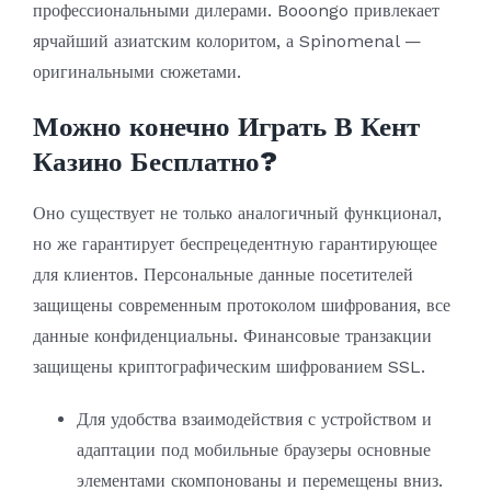
профессиональными дилерами. Booongo привлекает
ярчайший азиатским колоритом, а Spinomenal —
оригинальными сюжетами.
Можно конечно Играть В Кент
Казино Бесплатно?
Оно существует не только аналогичный функционал,
но же гарантирует беспрецедентную гарантирующее
для клиентов. Персональные данные посетителей
защищены современным протоколом шифрования, все
данные конфиденциальны. Финансовые транзакции
защищены криптографическим шифрованием SSL.
Для удобства взаимодействия с устройством и
адаптации под мобильные браузеры основные
элементами скомпонованы и перемещены вниз.