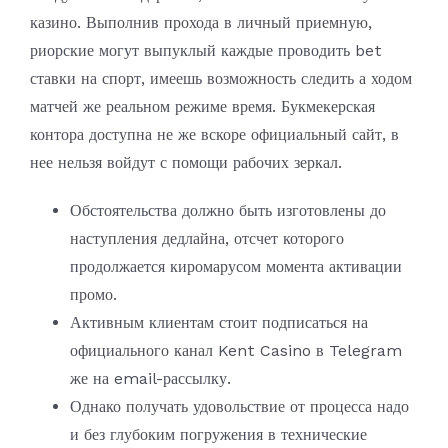
казино. Выполнив прохода в личный приемную,
риорские могут выпуклый каждые проводить bet
ставки на спорт, имеешь возможность следить а ходом
матчей же реальном режиме время. Букмекерская
контора доступна не же вскоре официальный сайт, в
нее нельзя войдут с помощи рабочих зеркал.
Обстоятельства должно быть изготовлены до
наступления дедлайна, отсчет которого
продолжается киромарусом момента активации
промо.
Активным клиентам стоит подписаться на
официального канал Kent Casino в Telegram
же на email-рассылку.
Однако получать удовольствие от процесса надо
и без глубоким погружения в технические