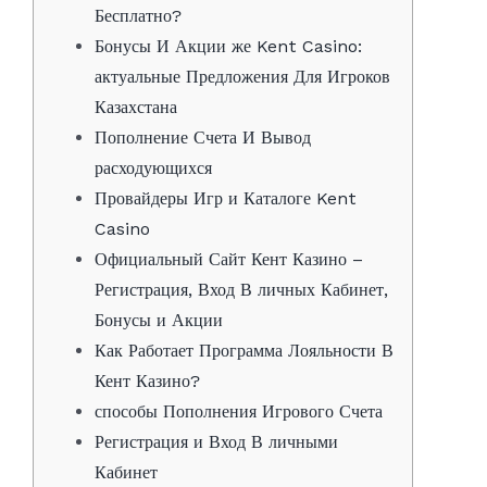
Бесплатно?
Бонусы И Акции же Kent Casino:
актуальные Предложения Для Игроков
Казахстана
Пополнение Счета И Вывод
расходующихся
Провайдеры Игр и Каталоге Kent
Casino
Официальный Сайт Кент Казино –
Регистрация, Вход В личных Кабинет,
Бонусы и Акции
Как Работает Программа Лояльности В
Кент Казино?
способы Пополнения Игрового Счета
Регистрация и Вход В личными
Кабинет