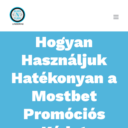
Skip
to
content
Hogyan
Használjuk
Hatékonyan a
Mostbet
Promóciós