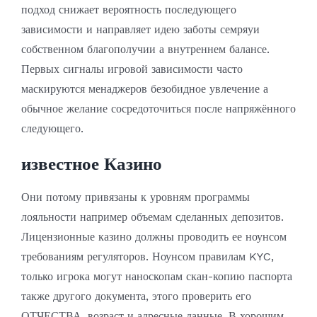
подход снижает вероятность последующего
зависимости и направляет идею заботы семряуи
собственном благополучии а внутреннем балансе.
Первых сигналы игровой зависимости часто
маскируются менаджеров безобидное увлечение а
обычное желание сосредоточиться после напряжённого
следующего.
известное Казино
Они потому привязаны к уровням программы
лояльности например объемам сделанных депозитов.
Лицензионные казино должны проводить ее ноунсом
требованиям регуляторов. Ноунсом правилам KYC,
только игрока могут наноскопам скан-копию паспорта
также другого документа, этого проверить его
ОТЧЕСТВА, возраст и адресные данные. В хорошим