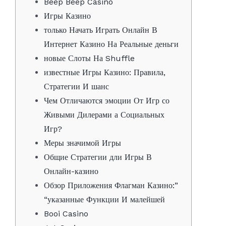
Beep Beep Casino
Игры Казино
только Начать Играть Онлайн В
Интернет Казино На Реальные деньги
новые Слоты На Shuffle
известные Игры Казино: Правила,
Стратегии И шанс
Чем Отличаются эмоции От Игр со
Живыми Дилерами а Социальных
Игр?
Меры значимой Игры
Общие Стратегии дли Игры В
Онлайн-казино
Обзор Приложения Флагман Казино:”
“указанные Функции И малейшей
Booi Casino