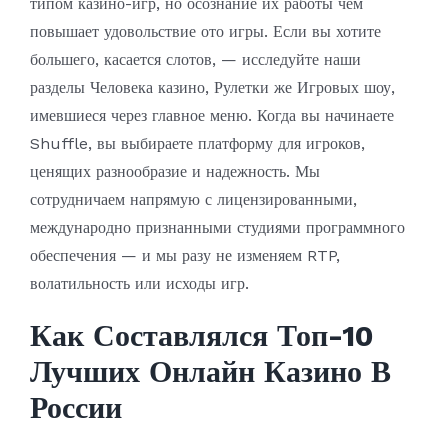
типом казино-игр, но осознание их работы чем
повышает удовольствие ото игры. Если вы хотите
большего, касается слотов, — исследуйте наши
разделы Человека казино, Рулетки же Игровых шоу,
имевшиеся через главное меню. Когда вы начинаете
Shuffle, вы выбираете платформу для игроков,
ценящих разнообразие и надежность. Мы
сотрудничаем напрямую с лицензированными,
международно признанными студиями программного
обеспечения — и мы разу не изменяем RTP,
волатильность или исходы игр.
Как Составлялся Топ-10
Лучших Онлайн Казино В
России