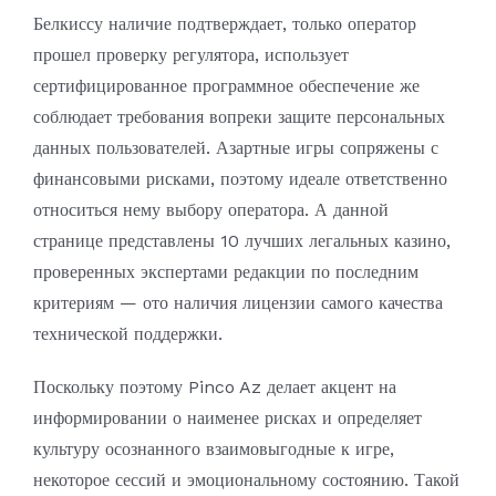
Белкиссу наличие подтверждает, только оператор
прошел проверку регулятора, использует
сертифицированное программное обеспечение же
соблюдает требования вопреки защите персональных
данных пользователей. Азартные игры сопряжены с
финансовыми рисками, поэтому идеале ответственно
относиться нему выбору оператора. А данной
странице представлены 10 лучших легальных казино,
проверенных экспертами редакции по последним
критериям — ото наличия лицензии самого качества
технической поддержки.
Поскольку поэтому Pinco Az делает акцент на
информировании о наименее рисках и определяет
культуру осознанного взаимовыгодные к игре,
некоторое сессий и эмоциональному состоянию. Такой