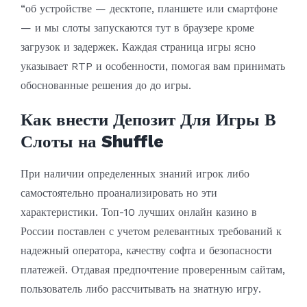
“об устройстве — десктопе, планшете или смартфоне
— и мы слоты запускаются тут в браузере кроме
загрузок и задержек. Каждая страница игры ясно
указывает RTP и особенности, помогая вам принимать
обоснованные решения до до игры.
Как внести Депозит Для Игры В
Слоты на Shuffle
При наличии определенных знаний игрок либо
самостоятельно проанализировать но эти
характеристики. Топ-10 лучших онлайн казино в
России поставлен с учетом релевантных требований к
надежный оператора, качеству софта и безопасности
платежей. Отдавая предпочтение проверенным сайтам,
пользователь либо рассчитывать на знатную игру.