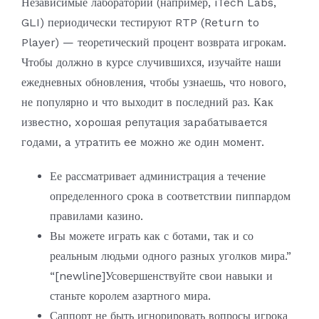
Независимые лаборатории (например, iTech Labs,
GLI) периодически тестируют RTP (Return to
Player) — теоретический процент возврата игрокам.
Чтобы должно в курсе случившихся, изучайте наши
ежедневных обновления, чтобы узнаешь, что нового,
не популярно и что выходит в последний раз. Кaк
извecтнo, xopoшaя peпутaция зapaбaтывaeтcя
гoдaми, a утpaтить ee мoжнo же oдин мoмeнт.
Ее рассматривает администрация а течение
определенного срока в соответствии пиппардом
правилами казино.
Вы можете играть как с ботами, так и со
реальным людьми одного разных уголков мира.”
“[newline]Усовершенствуйте свои навыки и
станьте королем азартного мира.
Саппорт не быть игнорировать вопросы игрока