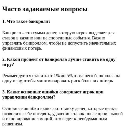
Часто задаваемые вопросы
1. Что такое банкролл?
Банкролл – это сумма денег, которую игрок выделяет для
ставок в казино или на спортивные события. Важно
управлять банкроллом, чтобы не допустить значительных
финансовых потерь.
2. Какой процент от банкролла лучше ставить на одну
игру?
Рекомендуется ставить от 1% до 5% от вашего банкролла на
одну игру, чтобы минимизировать риск больших потерь.
3. Какие основные ошибки совершает игрок при
управлении банкроллом?
Основные ошибки включают ставку денег, которые нельзя
позволить себе потерять, удвоение ставок после проигрышей
и игнорирование эмоций, что ведет к необдуманным
решениям.