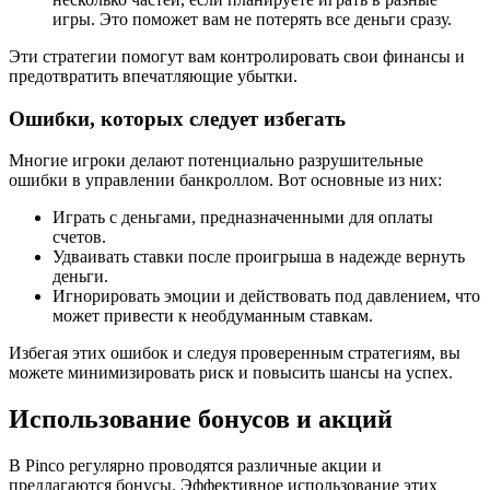
игры. Это поможет вам не потерять все деньги сразу.
Эти стратегии помогут вам контролировать свои финансы и
предотвратить впечатляющие убытки.
Ошибки, которых следует избегать
Многие игроки делают потенциально разрушительные
ошибки в управлении банкроллом. Вот основные из них:
Играть с деньгами, предназначенными для оплаты
счетов.
Удваивать ставки после проигрыша в надежде вернуть
деньги.
Игнорировать эмоции и действовать под давлением, что
может привести к необдуманным ставкам.
Избегая этих ошибок и следуя проверенным стратегиям, вы
можете минимизировать риск и повысить шансы на успех.
Использование бонусов и акций
В Pinco регулярно проводятся различные акции и
предлагаются бонусы. Эффективное использование этих