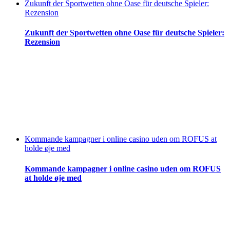
Zukunft der Sportwetten ohne Oase für deutsche Spieler:
Rezension
Zukunft der Sportwetten ohne Oase für deutsche Spieler:
Rezension
Kommande kampagner i online casino uden om ROFUS at
holde øje med
Kommande kampagner i online casino uden om ROFUS
at holde øje med