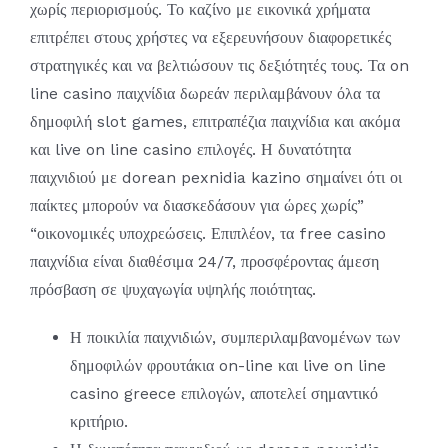
χωρίς περιορισμούς. Το καζίνο με εικονικά χρήματα
επιτρέπει στους χρήστες να εξερευνήσουν διαφορετικές
στρατηγικές και να βελτιώσουν τις δεξιότητές τους. Τα on
line casino παιχνίδια δωρεάν περιλαμβάνουν όλα τα
δημοφιλή slot games, επιτραπέζια παιχνίδια και ακόμα
και live on line casino επιλογές. Η δυνατότητα
παιχνιδιού με dorean pexnidia kazino σημαίνει ότι οι
παίκτες μπορούν να διασκεδάσουν για ώρες χωρίς”
“οικονομικές υποχρεώσεις. Επιπλέον, τα free casino
παιχνίδια είναι διαθέσιμα 24/7, προσφέροντας άμεση
πρόσβαση σε ψυχαγωγία υψηλής ποιότητας.
Η ποικιλία παιχνιδιών, συμπεριλαμβανομένων των
δημοφιλών φρουτάκια on-line και live on line
casino greece επιλογών, αποτελεί σημαντικό
κριτήριο.