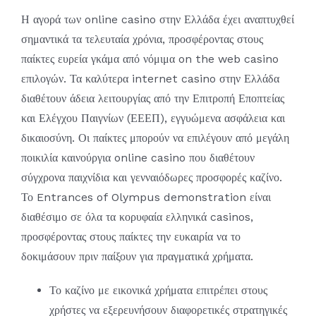
Η αγορά των online casino στην Ελλάδα έχει αναπτυχθεί
σημαντικά τα τελευταία χρόνια, προσφέροντας στους
παίκτες ευρεία γκάμα από νόμιμα on the web casino
επιλογών. Τα καλύτερα internet casino στην Ελλάδα
διαθέτουν άδεια λειτουργίας από την Επιτροπή Εποπτείας
και Ελέγχου Παιγνίων (ΕΕΕΠ), εγγυώμενα ασφάλεια και
δικαιοσύνη. Οι παίκτες μπορούν να επιλέγουν από μεγάλη
ποικιλία καινούργια online casino που διαθέτουν
σύγχρονα παιχνίδια και γενναιόδωρες προσφορές καζίνο.
Το Entrances of Olympus demonstration είναι
διαθέσιμο σε όλα τα κορυφαία ελληνικά casinos,
προσφέροντας στους παίκτες την ευκαιρία να το
δοκιμάσουν πριν παίξουν για πραγματικά χρήματα.
Το καζίνο με εικονικά χρήματα επιτρέπει στους
χρήστες να εξερευνήσουν διαφορετικές στρατηγικές