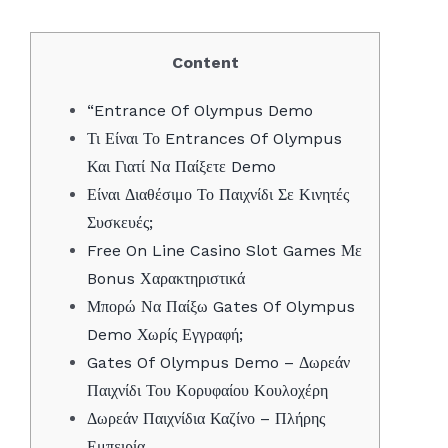
Content
“Entrance Of Olympus Demo
Τι Είναι Το Entrances Of Olympus
Και Γιατί Να Παίξετε Demo
Είναι Διαθέσιμο Το Παιχνίδι Σε Κινητές
Συσκευές;
Free On Line Casino Slot Games Με
Bonus Χαρακτηριστικά
Μπορώ Να Παίξω Gates Of Olympus
Demo Χωρίς Εγγραφή;
Gates Of Olympus Demo – Δωρεάν
Παιχνίδι Του Κορυφαίου Κουλοχέρη
Δωρεάν Παιχνίδια Καζίνο – Πλήρης
Εμπειρία