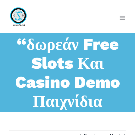
Skip
to
content
“δωρεάν Free
Slots Και
Casino Demo
Παιχνίδια