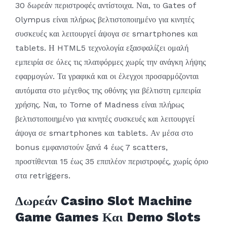
30 δωρεάν περιστροφές αντίστοιχα. Ναι, το Gates of
Olympus είναι πλήρως βελτιστοποιημένο για κινητές
συσκευές και λειτουργεί άψογα σε smartphones και
tablets. Η HTML5 τεχνολογία εξασφαλίζει ομαλή
εμπειρία σε όλες τις πλατφόρμες χωρίς την ανάγκη λήψης
εφαρμογών. Τα γραφικά και οι έλεγχοι προσαρμόζονται
αυτόματα στο μέγεθος της οθόνης για βέλτιστη εμπειρία
χρήσης. Ναι, το Tome of Madness είναι πλήρως
βελτιστοποιημένο για κινητές συσκευές και λειτουργεί
άψογα σε smartphones και tablets. Αν μέσα στο
bonus εμφανιστούν ξανά 4 έως 7 scatters,
προστίθενται 15 έως 35 επιπλέον περιστροφές, χωρίς όριο
στα retriggers.
Δωρεάν Casino Slot Machine
Game Games Και Demo Slots