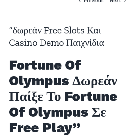
Previous
Next
“δωρεάν Free Slots Και
Casino Demo Παιχνίδια
Fortune Of
Olympus Δωρεάν
Παίξε Το Fortune
Of Olympus Σε
Free Play”