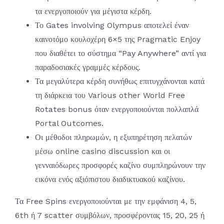
τα ενεργοποιούν για μέγιστα κέρδη.
Το Gates involving Olympus αποτελεί έναν
καινοτόμο κουλοχέρη 6×5 της Pragmatic Enjoy
που διαθέτει το σύστημα “Pay Anywhere” αντί για
παραδοσιακές γραμμές κέρδους.
Τα μεγαλύτερα κέρδη συνήθως επιτυγχάνονται κατά
τη διάρκεια του Various other World Free
Rotates bonus όταν ενεργοποιούνται πολλαπλά
Portal Outcomes.
Οι μέθοδοι πληρωμών, η εξυπηρέτηση πελατών
μέσω online casino discussion και οι
γενναιόδωρες προσφορές καζίνο συμπληρώνουν την
εικόνα ενός αξιόπιστου διαδικτυακού καζίνου.
Τα Free Spins ενεργοποιούνται με την εμφάνιση 4, 5,
6th ή 7 scatter συμβόλων, προσφέροντας 15, 20, 25 ή