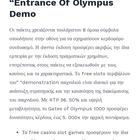
“Entrance Of Olympus
Demo
Οι παίκτες χρειάζονται τουλάχιστον 8 όμοια σύμβολα
οπουδήποτε στην οθόνη για να σχηματίσουν κερδοφόρο
συνδυασμό. Η demo έκδοση προσφέρει ακριβώς την ίδια
εμπειρία με την έκδοση πραγματικών χρημάτων,
επιτρέποντας στους παίκτες να εξοικειωθούν με τους
κανόνες και τα χαρακτηριστικά. Το free slots περιβάλλον
του” “demonstration παιχνιδιού είναι ιδανικό για την
ανάπτυξη στρατηγικής και την κατανόηση της διακύμανσης
του παιχνιδιού. Με RTP 96. 50% και υψηλή
μεταβλητότητα, το Gates of Olympus 1000 προσφέρει
δυνατότητες κέρδους έως 5. 000x την αρχική ποντάρισμα.
Τα free casino slot games προσφέρουν την ίδια