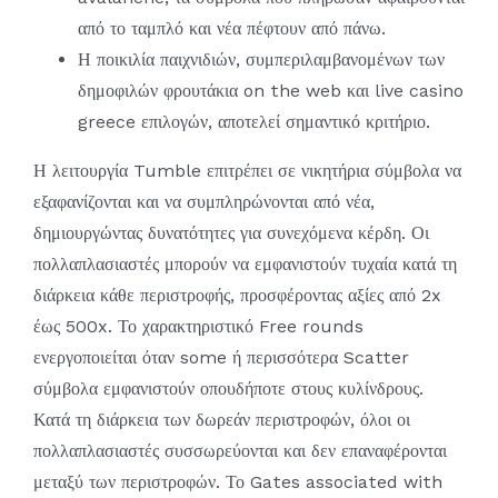
από το ταμπλό και νέα πέφτουν από πάνω.
Η ποικιλία παιχνιδιών, συμπεριλαμβανομένων των
δημοφιλών φρουτάκια on the web και live casino
greece επιλογών, αποτελεί σημαντικό κριτήριο.
Η λειτουργία Tumble επιτρέπει σε νικητήρια σύμβολα να
εξαφανίζονται και να συμπληρώνονται από νέα,
δημιουργώντας δυνατότητες για συνεχόμενα κέρδη. Οι
πολλαπλασιαστές μπορούν να εμφανιστούν τυχαία κατά τη
διάρκεια κάθε περιστροφής, προσφέροντας αξίες από 2x
έως 500x. Το χαρακτηριστικό Free rounds
ενεργοποιείται όταν some ή περισσότερα Scatter
σύμβολα εμφανιστούν οπουδήποτε στους κυλίνδρους.
Κατά τη διάρκεια των δωρεάν περιστροφών, όλοι οι
πολλαπλασιαστές συσσωρεύονται και δεν επαναφέρονται
μεταξύ των περιστροφών. Το Gates associated with