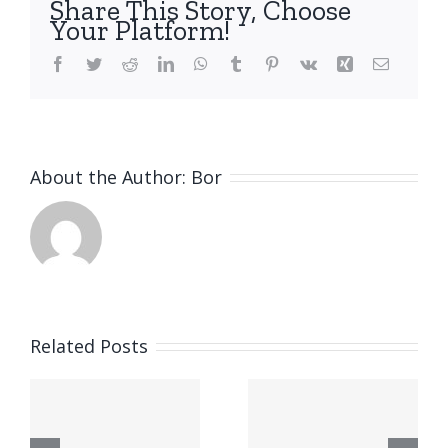
Share This Story, Choose
Your Platform!
Facebook
Twitter
Reddit
LinkedIn
WhatsApp
Tumblr
Pinterest
Vk
Xing
Email
About the Author:
Bor
Conseils
Pour
Related Posts
Gagner
Gros Sur
Speel
Les