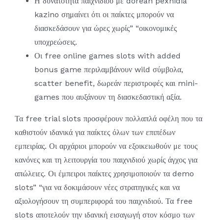
Η δυνατότητα παιχνιδιού με dorean pexnidia
kazino σημαίνει ότι οι παίκτες μπορούν να
διασκεδάσουν για ώρες χωρίς” “οικονομικές
υποχρεώσεις.
Οι free online games slots with added
bonus game περιλαμβάνουν wild σύμβολα,
scatter benefit, δωρεάν περιστροφές και mini-
games που αυξάνουν τη διασκεδαστική αξία.
Τα free trial slots προσφέρουν πολλαπλά οφέλη που τα
καθιστούν ιδανικά για παίκτες όλων των επιπέδων
εμπειρίας. Οι αρχάριοι μπορούν να εξοικειωθούν με τους
κανόνες και τη λειτουργία του παιχνιδιού χωρίς άγχος για
απώλειες. Οι έμπειροι παίκτες χρησιμοποιούν τα demo
slots” “για να δοκιμάσουν νέες στρατηγικές και να
αξιολογήσουν τη συμπεριφορά του παιχνιδιού. Τα free
slots αποτελούν την ιδανική εισαγωγή στον κόσμο των