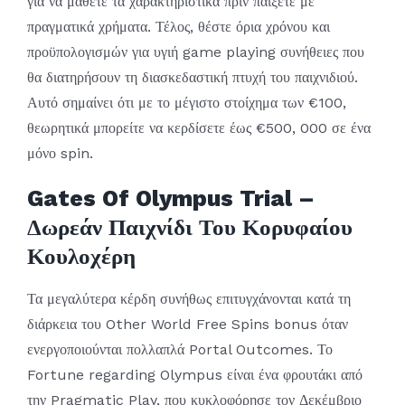
για να μάθετε τα χαρακτηριστικά πριν παίξετε με
πραγματικά χρήματα. Τέλος, θέστε όρια χρόνου και
προϋπολογισμών για υγιή game playing συνήθειες που
θα διατηρήσουν τη διασκεδαστική πτυχή του παιχνιδιού.
Αυτό σημαίνει ότι με το μέγιστο στοίχημα των €100,
θεωρητικά μπορείτε να κερδίσετε έως €500, 000 σε ένα
μόνο spin.
Gates Of Olympus Trial –
Δωρεάν Παιχνίδι Του Κορυφαίου
Κουλοχέρη
Τα μεγαλύτερα κέρδη συνήθως επιτυγχάνονται κατά τη
διάρκεια του Other World Free Spins bonus όταν
ενεργοποιούνται πολλαπλά Portal Outcomes. Το
Fortune regarding Olympus είναι ένα φρουτάκι από
την Pragmatic Play, που κυκλοφόρησε τον Δεκέμβριο