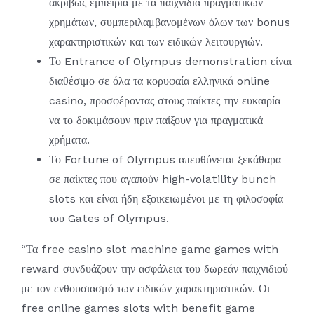
ακριβώς εμπειρία με τα παιχνίδια πραγματικών
χρημάτων, συμπεριλαμβανομένων όλων των bonus
χαρακτηριστικών και των ειδικών λειτουργιών.
Το Entrance of Olympus demonstration είναι
διαθέσιμο σε όλα τα κορυφαία ελληνικά online
casino, προσφέροντας στους παίκτες την ευκαιρία
να το δοκιμάσουν πριν παίξουν για πραγματικά
χρήματα.
Το Fortune of Olympus απευθύνεται ξεκάθαρα
σε παίκτες που αγαπούν high-volatility bunch
slots και είναι ήδη εξοικειωμένοι με τη φιλοσοφία
του Gates of Olympus.
“Τα free casino slot machine game games with
reward συνδυάζουν την ασφάλεια του δωρεάν παιχνιδιού
με τον ενθουσιασμό των ειδικών χαρακτηριστικών. Οι
free online games slots with benefit game