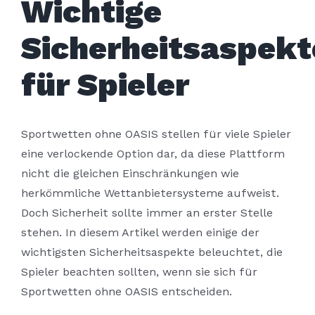
Wichtige
Sicherheitsaspekt
für Spieler
Sportwetten ohne OASIS stellen für viele Spieler
eine verlockende Option dar, da diese Plattform
nicht die gleichen Einschränkungen wie
herkömmliche Wettanbietersysteme aufweist.
Doch Sicherheit sollte immer an erster Stelle
stehen. In diesem Artikel werden einige der
wichtigsten Sicherheitsaspekte beleuchtet, die
Spieler beachten sollten, wenn sie sich für
Sportwetten ohne OASIS entscheiden.