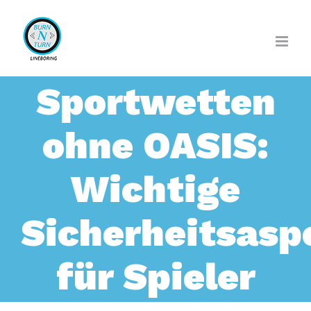
Skip
to
content
Sportwetten
ohne OASIS:
Wichtige
Sicherheitsasp
für Spieler