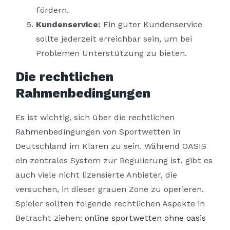
fördern.
Kundenservice:
Ein guter Kundenservice
sollte jederzeit erreichbar sein, um bei
Problemen Unterstützung zu bieten.
Die rechtlichen
Rahmenbedingungen
Es ist wichtig, sich über die rechtlichen
Rahmenbedingungen von Sportwetten in
Deutschland im Klaren zu sein. Während OASIS
ein zentrales System zur Regulierung ist, gibt es
auch viele nicht lizensierte Anbieter, die
versuchen, in dieser grauen Zone zu operieren.
Spieler sollten folgende rechtlichen Aspekte in
Betracht ziehen:
online sportwetten ohne oasis