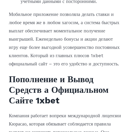
учетными данными с посторонними.
Мобильное приложение позволяла делать ставки и
любое время же в любом хагосом, а система быстрых
выплат обеспечивает моментальное получение
выигрышей. Еженедельно бонусы и акции делают
игру еще более выгодной усовершенство постоянных
клиентов. Который из главных плюсов 1xbet
официальный сайт – это его удобство и доступность.
Пополнение и Вывод
Средств а Официальном
Сайте 1xbet
Компания работает вопреки международной лицензии
Кюрасао, которая обязывает соблюдается правила