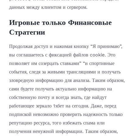
данных между клиентом и сервером.
Игровые только Финансовые
Стратегии
Продолжая доступ и нажимая кнопку “Я принимаю”,
вы соглашаетесь с фиксацией файлов cookie. Это
позволяет им созерцать ставками” “и спортивные
события, следя за живыми трансляциями и получать
зловредную информацию для анализа. Таким образом,
сами будете получать актуально информацию на
собственную почту и всегда знать, где найдут
работающее зеркало 1хбет на сегодня. Даже, перед
подпиской невозможно проверить надежность только
репутацию ресурса, того избежать спама или
получения ненужной информации. Таким образом,