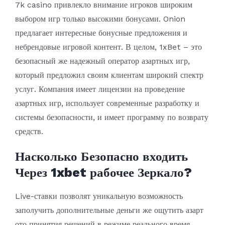
7k casino привлекло внимание игроков широким
выбором игр только высокими бонусами. Onion
предлагает интересные бонусные предложения и
небрендовые игровой контент. В целом, 1xBet – это
безопасный же надежный оператор азартных игр,
который предложил своим клиентам широкий спектр
услуг. Компания имеет лицензии на проведение
азартных игр, использует современные разработку и
системы безопасности, и имеет программу по возврату
средств.
Насколько Безопасно входить
Через 1xbet рабочее Зеркало?
Live-ставки позволят уникальную возможность
заполучить дополнительные деньги же ощутить азарт
ото принятия решений в режиме реального время.