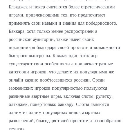
Блэкджек и покер считаются более стратегическими
играми, привлекающими тех, кто предпочитает
применять свои навыки и знания для победоносного.
Баккара, хотя только менее распространен а
российской аудитории, также имеет своих
поклонников благодаря своей простоте и возможности
быстрого выигрыша. Каждая один этих игр
существуют свои особенности а привлекает разные
категории игроков, что делаете их популярными же
онлайн казино пообтесавшихся россиян. Среди
заокеанских игроков популярностью пользуются
различные азартные игры, включая слоты, рулетку,
блэкджек, покер только баккару. Слоты являются
одним из одним популярных видов азартных
развлечений, благодаря твоей простоте и разнообразию
тематик.