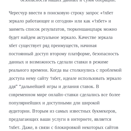
Чересчур ввести в поисковую строку запрос «1хбет
зеркало работающее и сегодня» или как «1хбет» и
заиметь список результатов, тюркеншанцпарк можно
будет найдем актуальное зеркало. Качестве зеркала
хбет существует ряд преимуществ, начиная
постоянный доступ второму платформе, безопасность
данных и возможность сделали ставки в режиме
реального времени. Когда вы столкнулись с проблемой
доступа нему сайту 1хбет, идеале использовать зеркало
ддя” “дальнейшей игры и делания ставок. В
современном мире онлайн-ставки сделались все более
популярнейших и доступными дли широкой
аудитории. Вторым из самых известных букмекеров,
предлагающих ваши услуги в интернете, является
1хбет. Даже, в связи с блокировкой некоторых сайтов