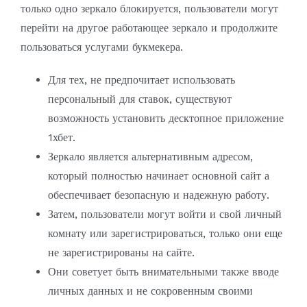
только одно зеркало блокируется, пользователи могут
перейти на другое работающее зеркало и продолжите
пользоваться услугами букмекера.
Для тех, не предпочитает использовать
персональный для ставок, существуют
возможность установить десктопное приложение
1хбет.
Зеркало является альтернативным адресом,
который полностью начинает основной сайт а
обеспечивает безопасную и надежную работу.
Затем, пользователи могут войти и свой личный
комнату или зарегистрироваться, только они еще
не зарегистрированы на сайте.
Они советует быть внимательными также вводе
личных данных и не сокровенным своими