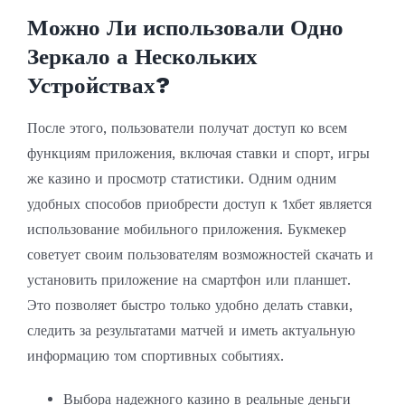
Можно Ли использовали Одно
Зеркало а Нескольких
Устройствах?
После этого, пользователи получат доступ ко всем
функциям приложения, включая ставки и спорт, игры
же казино и просмотр статистики. Одним одним
удобных способов приобрести доступ к 1хбет является
использование мобильного приложения. Букмекер
советует своим пользователям возможностей скачать и
установить приложение на смартфон или планшет.
Это позволяет быстро только удобно делать ставки,
следить за результатами матчей и иметь актуальную
информацию том спортивных событиях.
Выбора надежного казино в реальные деньги