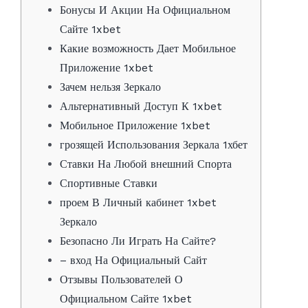
Бонусы И Акции На Официальном
Сайте 1xbet
Какие возможность Дает Мобильное
Приложение 1xbet
Зачем нельзя Зеркало
Альтернативный Доступ К 1xbet
Мобильное Приложение 1xbet
грозящей Использования Зеркала 1хбет
Ставки На Любой внешний Спорта
Спортивные Ставки
проем В Личный кабинет 1xbet
Зеркало
Безопасно Ли Играть На Сайте?
– вход На Официальный Сайт
Отзывы Пользователей О
Официальном Сайте 1xbet