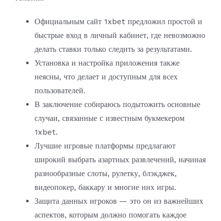
Официальным сайт 1xbet предложил простой и
быстрые вход в личный кабинет, где невозможно
делать ставки только следить за результатами.
Установка и настройка приложения также
неясны, что делает и доступным для всех
пользователей.
В заключение собираюсь подытожить основные
случаи, связанные с известным букмекером
1xbet.
Лучшие игровые платформы предлагают
широкий выбрать азартных развлечений, начиная
разнообразные слоты, рулетку, блэкджек,
видеопокер, баккару и многие них игры.
Защита данных игроков — это он из важнейших
аспектов, которым должно помогать каждое