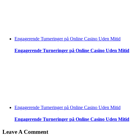
Engagerende Turneringer på Online Casino Uden Mitid
Engagerende Turneringer på Online Casino Uden Mitid
Engagerende Turneringer på Online Casino Uden Mitid
Engagerende Turneringer på Online Casino Uden Mitid
Leave A Comment