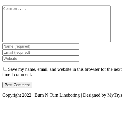
Comment
Save my name, email, and website in this browser for the next
time I comment.
Copyright 2022 | Burn N Turn Lineboring | Designed by MyTsys
Go
to
Top