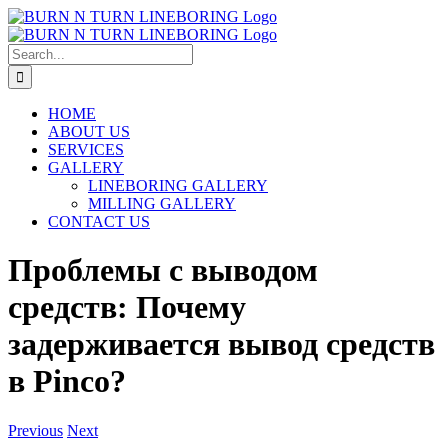
Skip
to
content
Search
for:
HOME
ABOUT US
SERVICES
GALLERY
LINEBORING GALLERY
MILLING GALLERY
CONTACT US
Проблемы с выводом
средств: Почему
задерживается вывод средств
в Pinco?
Previous
Next