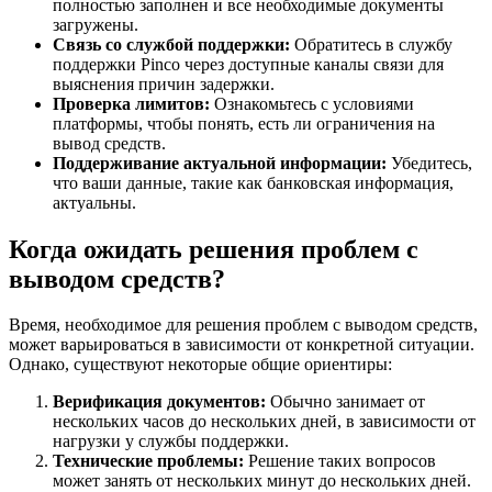
полностью заполнен и все необходимые документы
загружены.
Связь со службой поддержки:
Обратитесь в службу
поддержки Pinco через доступные каналы связи для
выяснения причин задержки.
Проверка лимитов:
Ознакомьтесь с условиями
платформы, чтобы понять, есть ли ограничения на
вывод средств.
Поддерживание актуальной информации:
Убедитесь,
что ваши данные, такие как банковская информация,
актуальны.
Когда ожидать решения проблем с
выводом средств?
Время, необходимое для решения проблем с выводом средств,
может варьироваться в зависимости от конкретной ситуации.
Однако, существуют некоторые общие ориентиры:
Верификация документов:
Обычно занимает от
нескольких часов до нескольких дней, в зависимости от
нагрузки у службы поддержки.
Технические проблемы:
Решение таких вопросов
может занять от нескольких минут до нескольких дней.