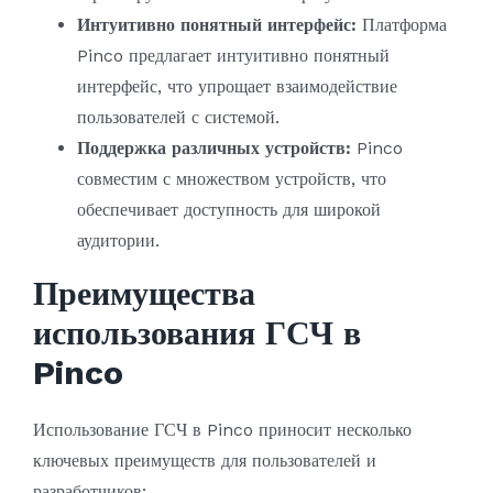
Интуитивно понятный интерфейс:
Платформа
Pinco предлагает интуитивно понятный
интерфейс, что упрощает взаимодействие
пользователей с системой.
Поддержка различных устройств:
Pinco
совместим с множеством устройств, что
обеспечивает доступность для широкой
аудитории.
Преимущества
использования ГСЧ в
Pinco
Использование ГСЧ в Pinco приносит несколько
ключевых преимуществ для пользователей и
разработчиков: