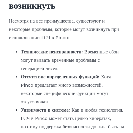
возникнуть
Несмотря на все преимущества, существуют и
некоторые проблемы, которые могут возникнуть при
использовании ГСЧ в Pinco:
Технические неисправности:
Временные сбои
могут вызвать временные проблемы с
генерацией чисел.
Отсутствие определенных функций:
Хотя
Pinco предлагает много возможностей,
некоторые специфические функции могут
отсутствовать.
Уязвимости в системе:
Как и любая технология,
ГСЧ в Pinco может стать целью кибератак,
поэтому поддержка безопасности должна быть на