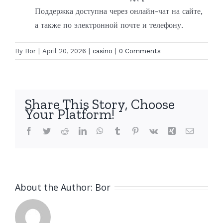
Поддержка доступна через онлайн-чат на сайте,
а также по электронной почте и телефону.
By
Bor
|
April 20, 2026
|
casino
|
0 Comments
Share This Story, Choose
Your Platform!
Facebook
Twitter
Reddit
LinkedIn
WhatsApp
Tumblr
Pinterest
Vk
Xing
Email
About the Author:
Bor