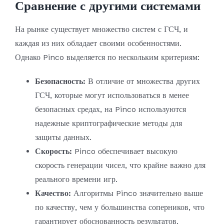
Сравнение с другими системами
На рынке существует множество систем с ГСЧ, и
каждая из них обладает своими особенностями.
Однако Pinco выделяется по нескольким критериям:
Безопасность:
В отличие от множества других
ГСЧ, которые могут использоваться в менее
безопасных средах, на Pinco используются
надежные криптографические методы для
защиты данных.
Скорость:
Pinco обеспечивает высокую
скорость генерации чисел, что крайне важно для
реального времени игр.
Качество:
Алгоритмы Pinco значительно выше
по качеству, чем у большинства соперников, что
гарантирует обоснованность результатов.