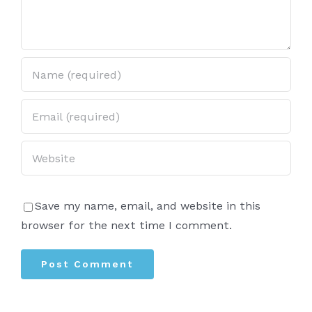
Save my name, email, and website in this
browser for the next time I comment.