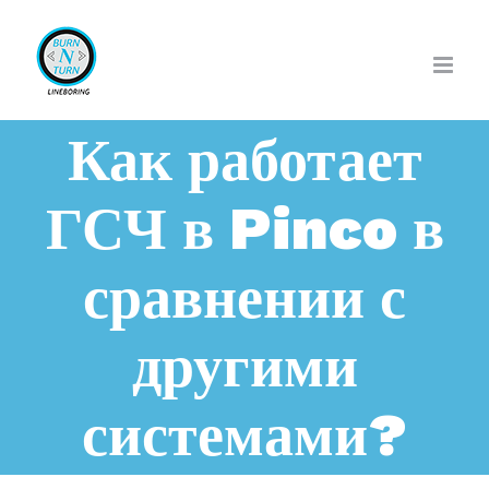
Skip
to
content
Как работает
ГСЧ в Pinco в
сравнении с
другими
системами?