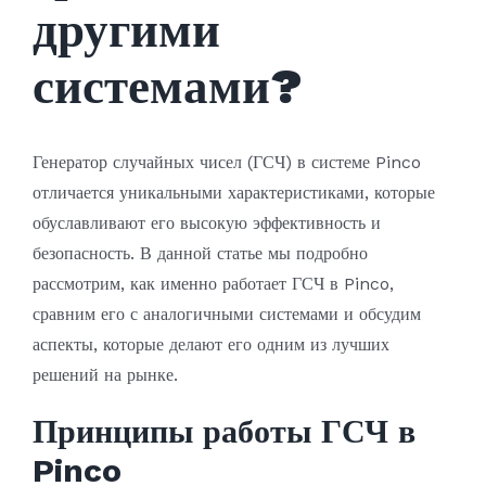
другими
системами?
Генератор случайных чисел (ГСЧ) в системе Pinco
отличается уникальными характеристиками, которые
обуславливают его высокую эффективность и
безопасность. В данной статье мы подробно
рассмотрим, как именно работает ГСЧ в Pinco,
сравним его с аналогичными системами и обсудим
аспекты, которые делают его одним из лучших
решений на рынке.
Принципы работы ГСЧ в
Pinco