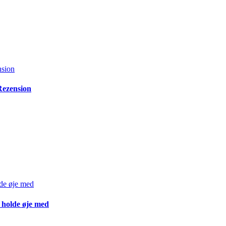
nsion
Rezension
de øje med
holde øje med