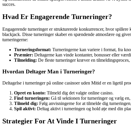
succes.
Hvad Er Engagerende Turneringer?
Engagerende turneringer er strukturerede konkurrencer, hvor spillere ka
blackjack. Disse turneringer skaber en spændende atmosfære og giver
turneringerne:
Turneringsformat:
Turneringerne kan variere i format, fra kno
Præmier:
Deltagerne kan vinde kontanter, bonusser eller værd
Tilmelding:
De fleste turneringer kræver en tilmeldingsproces, 
Hvordan Deltager Man i Turneringer?
Deltagelse i turneringer på online casinoer uden Mitid er en ligetil p
Opret en konto:
Tilmeld dig det valgte online casino.
Find turneringen:
Gå til sektionen for turneringer og vælg en, 
Tilmeld dig:
Følg anvisningerne for at tilmelde dig turneringen,
Spil aktivt:
Deltag aktivt i turneringen og hold øje med din pla
Strategier For At Vinde I Turneringer