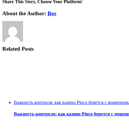
Share This Story, Choose Your Platform!
Facebook
Twitter
Reddit
LinkedIn
WhatsApp
Tumblr
Pinterest
Vk
Xing
Email
About the Author:
Bor
Related Posts
Важность контроля: как казино Pinco борется с мошенни
Важность контроля: как казино Pinco борется с моше