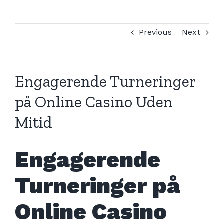
Previous
Next
Engagerende Turneringer
på Online Casino Uden
Mitid
Engagerende
Turneringer på
Online Casino