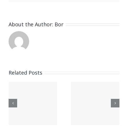
About the Author:
Bor
Zukunft
Kommand
Related Posts
ь
der
kampagne
:
Sportwetten
i online
о
ohne Oase
casino
für
uden om
deutsche
ROFUS at