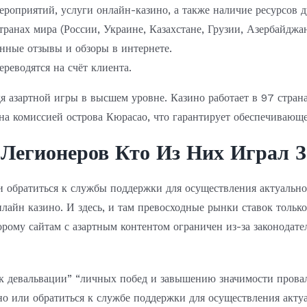
ероприятий, услуги онлайн-казино, а также наличие ресурсов д
транах мира (России, Украине, Казахстане, Грузии, Азербайджа
нные отзывы и обзоры в интернете.
реводятся на счёт клиента.
азартной игры в высшем уровне. Казино работает в 97 странах
на комиссией острова Кюрасао, что гарантирует обеспечивающе
 Легионеров Кто Из Них Играл 
ли обратиться к службы поддержки для осуществления актуаль
нлайн казино. И здесь, и там превосходные рынки ставок тол
рому сайтам с азартным контентом ограничен из-за законодате
к девальвации” “личных побед и завышению значимости прова
но или обратиться к службе поддержки для осуществления акт