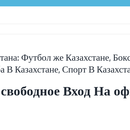
ана: Футбол же Казахстане, Бокс
а В Казахстане, Спорт В Казахст
 свободное Вход На 