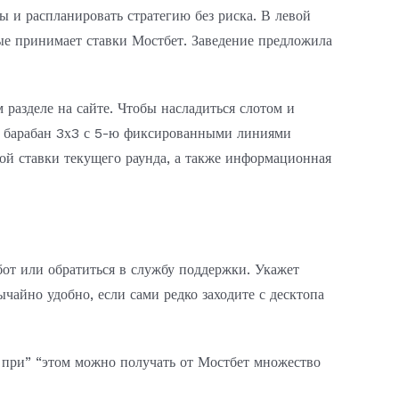
ы и распланировать стратегию без риска. В левой
ые принимает ставки Мостбет. Заведение предложила
разделе на сайте. Чтобы насладиться слотом и
ой барабан 3х3 с 5-ю фиксированными линиями
ой ставки текущего раунда, а также информационная
от или обратиться в службу поддержки. Укажет
чайно удобно, если сами редко заходите с десктопа
— при” “этом можно получать от Мостбет множество