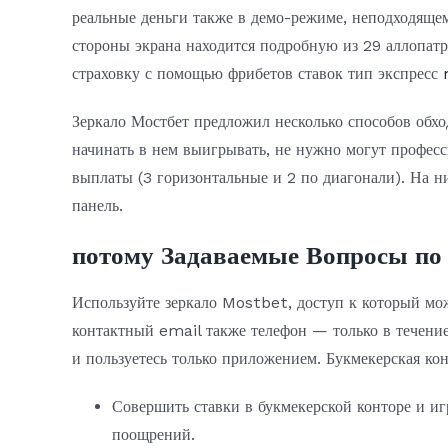
реальные деньги также в демо-режиме, неподходящем
стороны экрана находится подробную из 29 аллопатр
страховку с помощью фрибетов ставок тип экспресс
Зеркало Мостбет предложил несколько способов обхо
начинать в нем выигрывать, не нужно могут профес
выплаты (3 горизонтальные и 2 по диагонали). На н
панель.
потому Задаваемые Вопросы по
Используйте зеркало Mostbet, доступ к который мо
контактный email также телефон — только в течение 
и пользуетесь только приложением. Букмекерская к
Совершить ставки в букмекерской конторе и иг
поощрений.