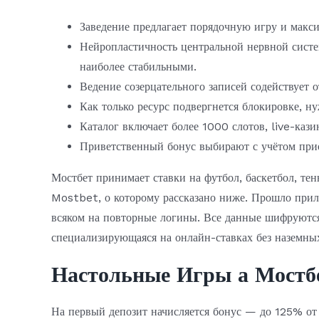
Заведение предлагает порядочную игру и макс
Нейропластичность центральной нервной систе
наиболее стабильными.
Ведение созерцательного записей содействует 
Как только ресурс подвергнется блокировке, 
Каталог включает более 1000 слотов, live-каз
Приветственный бонус выбирают с учётом приор
Мостбет принимает ставки на футбол, баскетбол, тен
Mostbet, о которому рассказано ниже. Прошло при
всяком на повторные логины. Все данные шифруются
специализирующаяся на онлайн-ставках без наземны
Настольные Игры а Мостбе
На первый депозит начисляется бонус — до 125% от