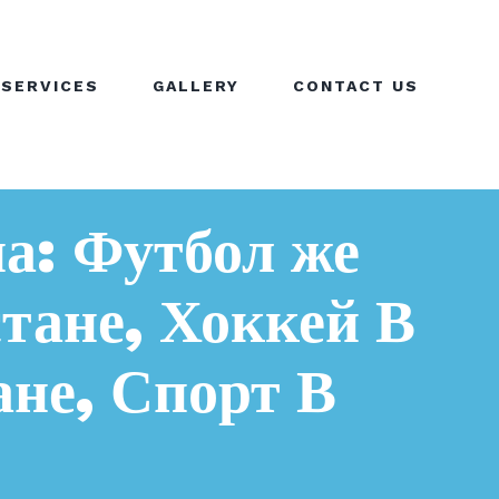
SERVICES
GALLERY
CONTACT US
а: Футбол же
стане, Хоккей В
ане, Спорт В