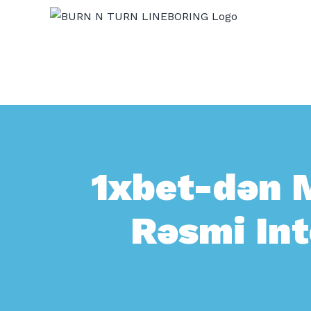
Skip
to
content
1xbet-dən 
Rəsmi Int