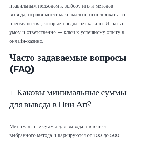
правильным подходом к выбору игр и методов
вывода, игроки могут максимально использовать все
преимущества, которые предлагает казино. Играть с
умом и ответственно — ключ к успешному опыту в
онлайн-казино.
Часто задаваемые вопросы
(FAQ)
1. Каковы минимальные суммы
для вывода в Пин Ап?
Минимальные суммы для вывода зависят от
выбранного метода и варьируются от 100 до 500