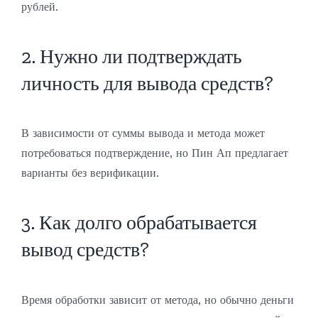
рублей.
2. Нужно ли подтверждать
личность для вывода средств?
В зависимости от суммы вывода и метода может
потребоваться подтверждение, но Пин Ап предлагает
варианты без верификации.
3. Как долго обрабатывается
вывод средств?
Время обработки зависит от метода, но обычно деньги