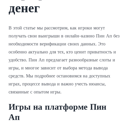
денег
В этой статье мы рассмотрим, как игроки могут
получать свои выигрыши в онлайн-казино Пин Ап без
необходимости верификации своих данных. Это
особенно актуально для тех, кто ценит приватность и
удобство. Пин Ап предлагает разнообразные слоты и
игры, и многое зависит от выбора метода вывода
средств. Мы подробнее остановимся на доступных
играх, процессе вывода и важно учесть нюансы,
связанные с опытом игры.
Игры на платформе Пин
Ап