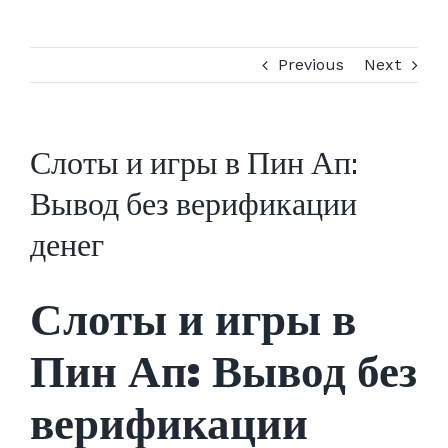
Previous
Next
Слоты и игры в Пин Ап:
Вывод без верификации
денег
Слоты и игры в
Пин Ап: Вывод без
верификации