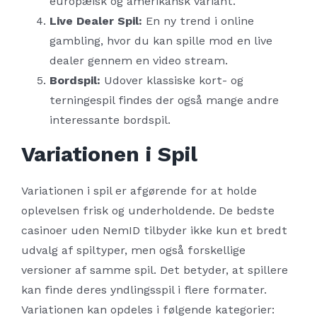
europæisk og amerikansk variant.
Live Dealer Spil:
En ny trend i online
gambling, hvor du kan spille mod en live
dealer gennem en video stream.
Bordspil:
Udover klassiske kort- og
terningespil findes der også mange andre
interessante bordspil.
Variationen i Spil
Variationen i spil er afgørende for at holde
oplevelsen frisk og underholdende. De bedste
casinoer uden NemID tilbyder ikke kun et bredt
udvalg af spiltyper, men også forskellige
versioner af samme spil. Det betyder, at spillere
kan finde deres yndlingsspil i flere formater.
Variationen kan opdeles i følgende kategorier: