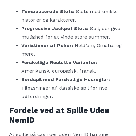
Temabaserede Slots:
Slots med unikke
historier og karakterer.
Progressive Jackpot Slots:
Spil, der giver
mulighed for at vinde store summer.
Variationer af Poker:
Hold’em, Omaha, og
mere.
Forskellige Roulette Varianter:
Amerikansk, europæisk, fransk.
Bordspil med Forskellige Husregler:
Tilpasninger af klassiske spil for nye
udfordringer.
Fordele ved at Spille Uden
NemID
At spille på casinoer uden NemID har sine