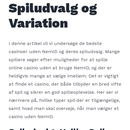
Spiludvalg og
Variation
I denne artikel vil vi undersøge de bedste
casinoer uden NemID og deres spiludvalg. Mange
spillere søger efter muligheder for at spille
online casino uden at bruge NemID, og der er
heldigvis mange at vælge imellem. Det er vigtigt
at finde et casino, der både tilbyder en bred vifte
af spil og sikrer en god spilleoplevelse. Her ser vi
nærmere på, hvilke typer spil der er tilgængelige,
samt hvad man skal overveje, når man vælger et
casino uden NemID.