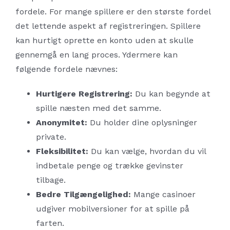
fordele. For mange spillere er den største fordel
det lettende aspekt af registreringen. Spillere
kan hurtigt oprette en konto uden at skulle
gennemgå en lang proces. Ydermere kan
følgende fordele nævnes:
Hurtigere Registrering:
Du kan begynde at
spille næsten med det samme.
Anonymitet:
Du holder dine oplysninger
private.
Fleksibilitet:
Du kan vælge, hvordan du vil
indbetale penge og trække gevinster
tilbage.
Bedre Tilgængelighed:
Mange casinoer
udgiver mobilversioner for at spille på
farten.