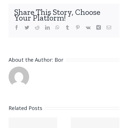
Share This Story, Choose
Your Platform!
Facebook
Twitter
Reddit
LinkedIn
WhatsApp
Tumblr
Pinterest
Vk
Xing
Email
About the Author:
Bor
Zukunft
Kommand
Related Posts
ь
der
kampagne