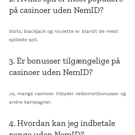
på casinoer uden NemID?
Slots, blackjack og roulette er blandt de mest
spillede spil.
3. Er bonusser tilgængelige på
casinoer uden NemID?
Ja, mange casinoer tilbyder velkomstbonusser og
andre kampagner.
4. Hvordan kan jeg indbetale
penge uden NemID?