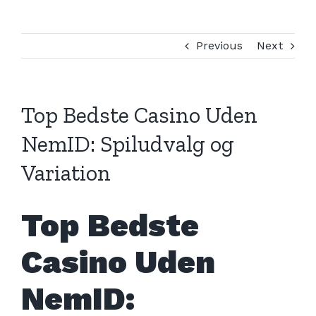
Previous
Next
Top Bedste Casino Uden
NemID: Spiludvalg og
Variation
Top Bedste
Casino Uden
NemID: