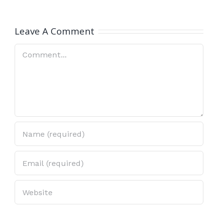
The
The
Fatigue
Fatigue
Leave A Comment
Lucky
Lucky
Comment
Steering
Steering
Wheel
Wheel
Every
Every
Time
Time