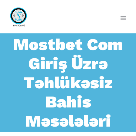
Skip
to
content
Mostbet Com
Giriş Üzrə
Təhlükəsiz
Bahis
Məsələləri