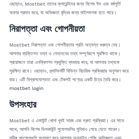
এছাড়াও, Mostbet তাদের ক্লায়েন্টদের জন্য বিশেষ ঈদ এবং বর্ষপূর্তি
অফার প্রদান করে, যা অভিজ্ঞতা বৃদ্ধির জন্য মাইলফলক হতে পারে।
নিরাপত্তা এবং গোপনীয়তা
Mostbet নিরাপত্তা এবং গোপনীয়তার প্রতি অত্যন্ত গুরুত্ব দেয়।
আপনার ব্যক্তিগত তথ্য ও লেনদেনের তথ্য সম্পূর্ণরূপে সুরক্ষিত থাকে।
প্রয়োজনে তারা এনক্রিপশন প্রযুক্তি ব্যবহার করে, যা আপনার তথ্যকে
সুরক্ষিত রাখে। এছাড়াও, প্ল্যাটফর্মটি বিভিন্ন বিচারিক প্রক্রিয়ায় অনুসরণ করে
যায়। এটি বিশ্বাসযোগ্যতা এবং টেকসই পণ্যের একটি চিত্র তৈরি করে।
mostbet login
উপসংহার
Mostbet এ একাউন্ট খোলা খুবই সহজ এবং দ্রুত প্রক্রিয়া। এর সাথে
সাথে, আপনি বিশেষ ডিসকাউন্ট সুযোগগুলির সুবিধাও পেয়ে যেতে পারেন।
সঠিক পদক্ষেপগুলি অনুসরণ করে আপনার অনলাইন গেমিং অভিজ্ঞতা এখন