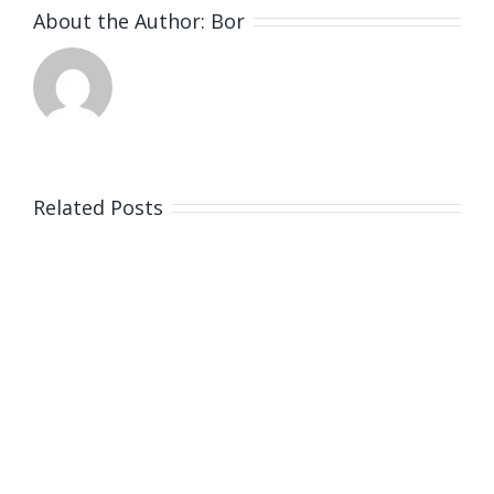
About the Author:
Bor
Related Posts