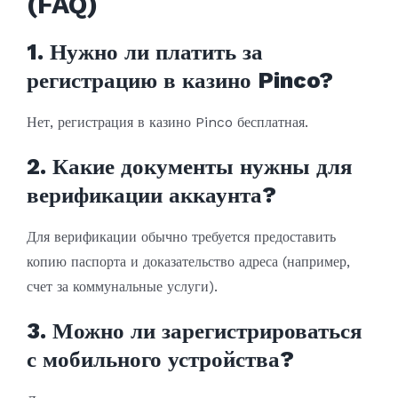
(FAQ)
1. Нужно ли платить за
регистрацию в казино Pinco?
Нет, регистрация в казино Pinco бесплатная.
2. Какие документы нужны для
верификации аккаунта?
Для верификации обычно требуется предоставить
копию паспорта и доказательство адреса (например,
счет за коммунальные услуги).
3. Можно ли зарегистрироваться
с мобильного устройства?