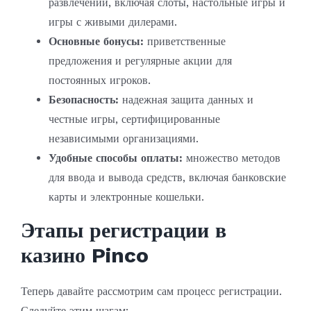
развлечений, включая слоты, настольные игры и
игры с живыми дилерами.
Основные бонусы:
приветственные
предложения и регулярные акции для
постоянных игроков.
Безопасность:
надежная защита данных и
честные игры, сертифицированные
независимыми организациями.
Удобные способы оплаты:
множество методов
для ввода и вывода средств, включая банковские
карты и электронные кошельки.
Этапы регистрации в
казино Pinco
Теперь давайте рассмотрим сам процесс регистрации.
Следуйте этим шагам: