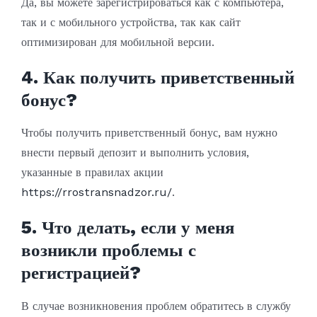
Да, вы можете зарегистрироваться как с компьютера,
так и с мобильного устройства, так как сайт
оптимизирован для мобильной версии.
4. Как получить приветственный
бонус?
Чтобы получить приветственный бонус, вам нужно
внести первый депозит и выполнить условия,
указанные в правилах акции
https://rrostransnadzor.ru/
.
5. Что делать, если у меня
возникли проблемы с
регистрацией?
В случае возникновения проблем обратитесь в службу