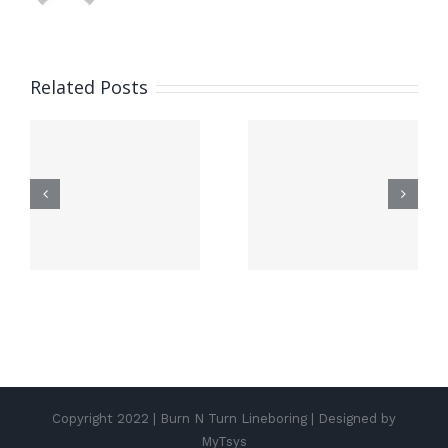
Zukunft
Kommand
Related Posts
ь
der
kampagne
:
Sportwetten
i online
о
ohne Oase
casino
für
uden om
deutsche
ROFUS at
ками?
Spieler:
holde øje
Rezension
med
Copyright 2022 | Burn N Turn Lineboring | Designed by
MyTsys