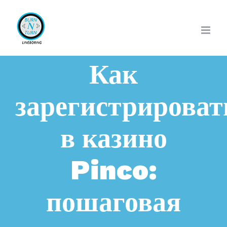
Skip
to
content
Как
зарегистрироват
в казино
Pinco:
пошаговая