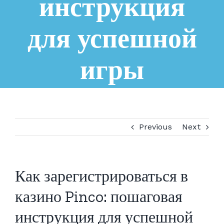
инструкция
для успешной
игры
Previous
Next
Как зарегистрироваться в
казино Pinco: пошаговая
инструкция для успешной