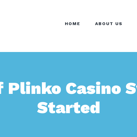
HOME
ABOUT US
f Plinko Casino S
Started