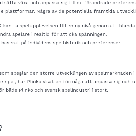
tsätta växa och anpassa sig till de förändrade preferense
de plattformar. Några av de potentiella framtida utveckl
 kan ta spelupplevelsen till en ny nivå genom att blanda 
ndra spelare i realtid för att öka spänningen.
aserat på individens spelhistorik och preferenser.
a som speglar den större utvecklingen av spelmarknaden i 
ine-spel, har Plinko visat en förmåga att anpassa sig och
r både Plinko och svensk spelindustri i stort.
?