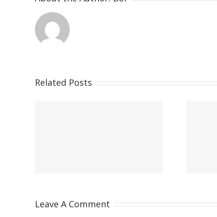
e
Gta Online
Related Posts
ne
Weekly Scène
r
Vehicle For
7:
September 17:
r To
How In Order To
ue
The Fatigue
ing
Lucky Steering
ry
Wheel Every
Leave A Comment