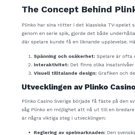
The Concept Behind Plin
Plinko har sina rötter i det klassiska TV-spelet
genom en serie spik, gjorde det både underhålla
där spelare kunde få en liknande upplevelse. Hä
Spänning och osäkerhet:
Spelare är ofta 
Interaktivitet:
Det finns olika insatsnivåer 
Visuell tilltalande design:
Grafiken och de
Utvecklingen av Plinko Casino
Plinko Casino Sverige började få fäste på den 
såg Plinko en möjlighet att nå ut till en bredar
är några viktiga steg i utvecklingen:
Reglering av spelmarknaden:
Den svenska 