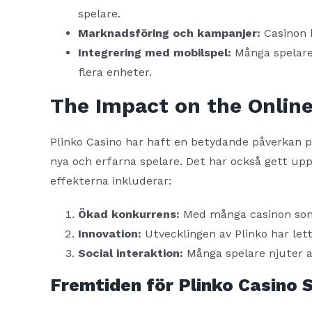
spelare.
Marknadsföring och kampanjer:
Casinon b
Integrering med mobilspel:
Många spelare 
flera enheter.
The Impact on the Onlin
Plinko Casino har haft en betydande påverkan 
nya och erfarna spelare. Det har också gett upph
effekterna inkluderar:
Ökad konkurrens:
Med många casinon som 
Innovation:
Utvecklingen av Plinko har lett
Social interaktion:
Många spelare njuter av
Fremtiden för Plinko Casino 