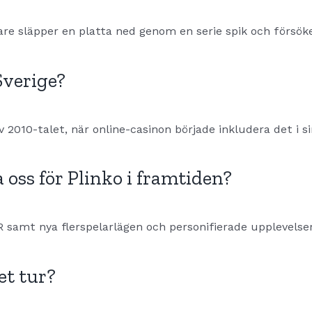
lare släpper en platta ned genom en serie spik och försöke
Sverige?
v 2010-talet, när online-casinon började inkludera det i s
a oss för Plinko i framtiden?
R samt nya flerspelarlägen och personifierade upplevelser
et tur?