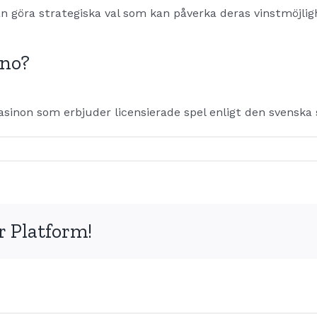
an göra strategiska val som kan påverka deras vinstmöjlig
ino?
ecasinon som erbjuder licensierade spel enligt den svensk
r Platform!