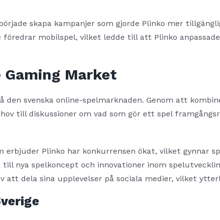
örjade skapa kampanjer som gjorde Plinko mer tillgängli
föredrar mobilspel, vilket ledde till att Plinko anpassade
e Gaming Market
på den svenska online-spelmarknaden. Genom att kombiner
ov till diskussioner om vad som gör ett spel framgångsrik
erbjuder Plinko har konkurrensen ökat, vilket gynnar s
 till nya spelkoncept och innovationer inom spelutvecklin
 att dela sina upplevelser på sociala medier, vilket ytter
Sverige