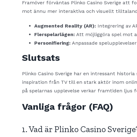
Framöver förväntas Plinko Casino Sverige att for
mot ännu mer interaktiva och visuellt tilltalan
Augmented Reality (AR):
Integrering av AR
Flerspelarlägen:
Att möjliggöra spel mot a
Personifiering:
Anpassade spelupplevelser b
Slutsats
Plinko Casino Sverige har en intressant histori
inspiration från TV till en stark aktör inom onl
på spelarnas upplevelse verkar framtiden ljus fö
Vanliga frågor (FAQ)
1. Vad är Plinko Casino Sverige