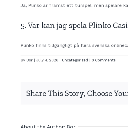
Ja, Plinko är främst ett turspel, men spelare k
5. Var kan jag spela Plinko Cas
Plinko finns tillgängligt på flera svenska onlin
By
Bor
|
July 4, 2026
|
Uncategorized
|
0 Comments
Share This Story, Choose You
About the Author:
Bor